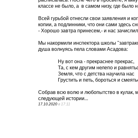
классе не было, а
в самом низу, где было
Всей гурьбой отнесли свои заявления и ко
копии, а подлинники, что они сами здесь сн
- Хорошо завтра принесем,- и нас зачисли
Мы накормили инспектора школы "завтрако
душа волнуясь пела словами Асадова:
Ну вот она - прекраснее прекрас,
Та, с кем другим нелепо и равнять
Земля, что с детства научила нас
Грустить и петь, бороться и смеять
Собрав всю волю и любопытство в кулак, м
следующей истории...
17.10.2020
в 17:11