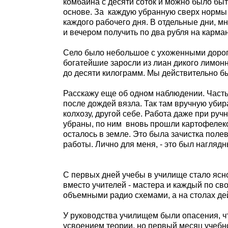
комбайна с десяти соток и можно было бы
основе. За
каждую убранную сверх нормы 
каждого рабочего дня. В отдельные дни, м
и вечером получить по два рубля на карма
Село было небольшое с ухоженными дорог
богатейшие заросли из лиан дикого лимон
до десяти килограмм. Мы действительно б
Расскажу еще об одном наблюдении. Часть
после дождей вязла. Так там вручную уби
колхозу, другой себе. Работа даже при руч
убраны, по ним
вновь прошли картофелеко
осталось в земле. Это была зачистка поле
работы. Лично для меня, - это был нагляд
С первых дней учебы в училище стало ясно
вместо учителей - мастера и каждый по св
объемными радио схемами, а на столах де
У руководства училищем были опасения, чт
усвоением теории, но первый месяц учебно