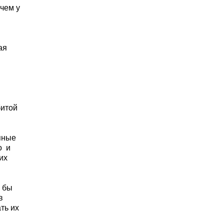
 чем у
ая
битой
пные
о
и
их
к бы
в
ть их