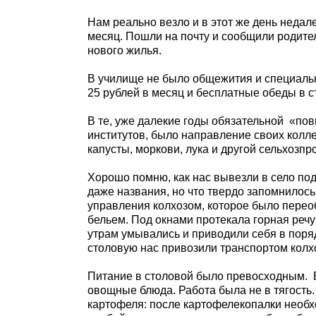
Нам реально везло и в этот же день недал
месяц. Пошли на почту и сообщили родите
нового жилья.
В училище не было общежития и специаль
25 рублей в месяц и бесплатные обеды в с
В те, уже далекие годы обязательной
«пов
институтов, было направление своих колл
капусты, моркови, лука и другой сельхозпр
Хорошо помню, как нас вывезли в село по
даже названия, но что твердо запомнилось
управления колхозом, которое было пере
бельем. Под окнами протекала горная речу
утрам умывались и приводили себя в порядо
столовую нас привозили транспортом колх
Питание в столовой было превосходным.
овощные блюда. Работа была не в тягость
картофеля: после картофелекопалки необхо