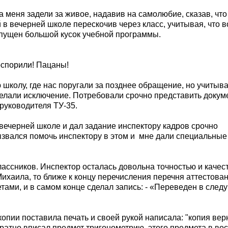
да меня задели за живое, надавив на самолюбие, сказав, чт
 в вечерней школе перескочив через класс, учитывая, что в
опущен большой кусок учебной программы.
оспорили! Пацаны!
 школу, где нас поругали за позднее обращение, но учитыва
елали исключение. Потребовали срочно представить докум
 руководителя ТУ-35.
вечерней школе и дал задание инспектору кадров срочно
звался помочь инспектору в этом и
мне дали специальные
лассников. Инспектор осталась довольна точностью и качес
 Михаила, то ближе к концу перечисления перечня аттестова
ами, и в самом конце сделал запись: - «Переведен в сле
опии поставила печать и своей рукой написала: "копия вер
куратно вписал предмет тригонометрию, этого предмета в во