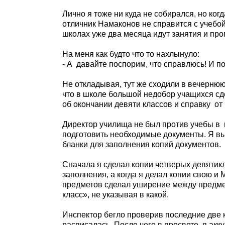
Лично я тоже ни куда не собирался, но ког
отличник Намаконов не справится с учебой
школах уже два месяца идут занятия и пр
На меня как будто что то нахлынуло:
- А
давайте поспорим, что справлюсь! И п
Не откладывая, тут же сходили в вечернюю
что в школе большой недобор учащихся сд
об окончании девяти классов и справку
от
Директор училища не был против учебы в
подготовить необходимые документы. Я вы
бланки для заполнения копий документов.
Сначала я сделал копии четверых девятик
заполнения, а когда я делал копии свою и
предметов сделал уширение между предмет
класс», не указывая в какой.
Инспектор бегло проверив последние две к
расписалась. После чего в просвете, я ак