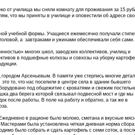
еко от училища мы сняли комнату для проживания за 15 руб
лям, что мы приняты в училище и оповестили об адресе сво
ной учебной формы. Учащиеся ежемесячно получали стип
толовой, а
завтраками и ужинами обеспечивали себя сами.
инностью» многих школ, заводских коллективов, училищ и
ективов в подшефные колхозы и совхозы на уборку картофе
одукции.
д городом Арсеньевым. В памяти уже стерлись многие детал
это то, что нас поселили в центре села в здании бывшего
оборудовано под общежитие с кроватями и свежим постель
шка два берега которой связывал подвесной мост и где мы
к после работы. В поле на работу и обратно, а так же в
оза.
Ежедневно в рационе было молоко, сметана и вкусные мяс
. Мастерами была установлена четкая дневная норма сбора
димо было собрать и сдать картофель с семи соток, а посл