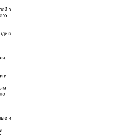
лей в
его
ендию
ля,
и и
ным
 по
ные и
е