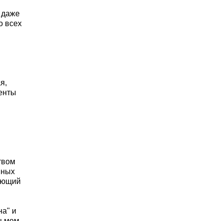
о даже
о всех
я,
енты
твом
нных
дующий
на" и
сьмом