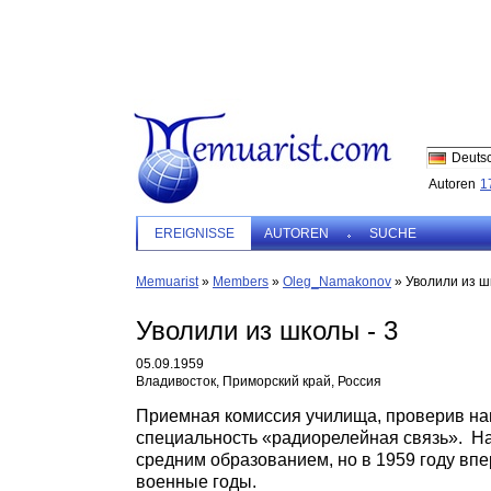
Deuts
Autoren
1
EREIGNISSE
AUTOREN
SUCHE
Memuarist
»
Members
»
Oleg_Namakonov
»
Уволили из ш
Уволили из школы - 3
05.09.1959
Владивосток, Приморский край, Россия
Приемная комиссия училища, проверив наш
специальность «радиорелейная связь».
На
средним образованием, но в 1959 году вп
военные годы.