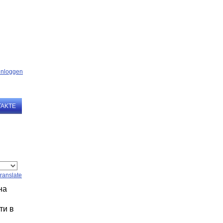
TAKTE
ranslate
на
ти в