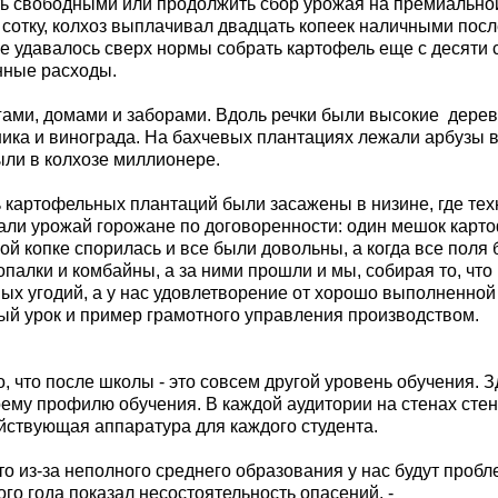
ть свободными или продолжить сбор урожая на премиально
сотку, колхоз выплачивал двадцать копеек наличными посл
не удавалось сверх нормы собрать картофель еще с десяти 
нные расходы.
ами, домами и заборами. Вдоль речки были высокие
дерев
ника и винограда. На бахчевых плантациях лежали арбузы 
ыли в колхозе миллионере.
 картофельных плантаций были засажены в низине, где тех
рали урожай горожане по договоренности: один мешок карт
ной копке спорилась и все были довольны, а когда все поля
палки и комбайны, а за ними прошли и мы, собирая то, что
вых угодий, а у нас удовлетворение от хорошо выполненной
ный урок и пример грамотного управления производством.
, что после школы - это совсем другой уровень обучения. З
оему профилю обучения. В каждой аудитории на стенах сте
йствующая аппаратура для каждого студента.
о из-за неполного среднего образования у нас будут пробл
го года показал несостоятельность опасений, -