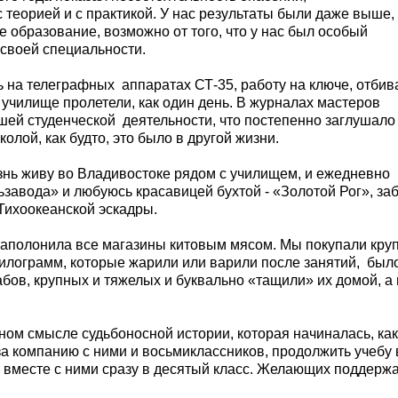
 теорией и с практикой. У нас результаты были даже выше,
ее образование, возможно от того, что у нас был особый
 своей специальности.
ь на телеграфных
аппаратах СТ-35, работу на ключе, отбив
 училище пролетели, как один день. В журналах мастеров
шей студенческой
деятельности, что постепенно заглушало
олой, как будто, это было в другой жизни.
знь живу во Владивостоке рядом с училищем, и ежедневно
авода» и любуюсь красавицей бухтой - «Золотой Рог», за
Тихоокеанской эскадры.
заполонила все магазины китовым мясом. Мы покупали кру
 килограмм, которые жарили или варили после занятий,
был
абов, крупных и тяжелых и буквально «тащили» их домой, а 
ном смысле судьбоносной истории, которая начиналась, ка
а компанию с ними и восьмиклассников, продолжить учебу 
 вместе с ними сразу в десятый класс. Желающих поддержа