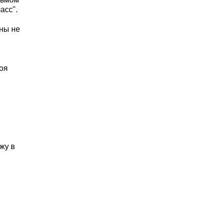
асс".
жны не
оя
жу в