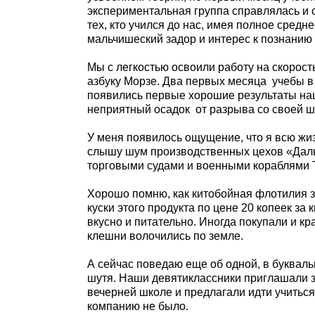
экспериментальная группа справлялась и с
тех, кто учился до нас, имея полное средн
мальчишеский задор и интерес к познанию
Мы с легкостью освоили работу на скорост
азбуку Морзе. Два первых месяца
учебы в
появились первые хорошие результаты на
неприятный осадок
от разрыва со своей шк
У меня появилось ощущение, что я всю жи
слышу шум производственных цехов «Дальз
торговыми судами и военными кораблями 
Хорошо помню, как китобойная флотилия 
куски этого продукта по цене 20 копеек за
вкусно и питательно. Иногда покупали и кр
клешни волочились по земле.
А сейчас поведаю еще об одной, в букваль
шутя. Наши девятиклассники приглашали з
вечерней школе и предлагали идти учиться
компанию не было.