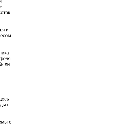
й
е
соток
ья и
весом
ника
офеля
 были
десь
нды с
емы с