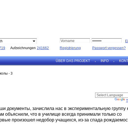
ch
719
Aufzeichnungen
241662
Registrierung
Passwort vergessen?
ÜBER DAS PROJEKT
INFO
KON
колы - 3
Powered by
T
и документы, зачислила нас в экспериментальную группу 
м объяснили, что в училище всегда принимали только со
ервые произошел недобор учащихся, из-за спада рождаемос