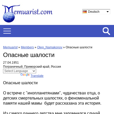
Deutsch
Memuarist
»
Members
»
Oleg_Namakonov
»
Опасные шалости
Опасные шалости
27.04.1951
Пограничный, Приморский край, Россия
Powered by
Translate
Опасные шалости
О встрече с "инопланетянами", чудачествах отца, о
детских смертельных шалостях, о феноменальной
памяти нашей мамы
будет рассказана эта история.
Из самого раннего детства мне запомнился случай