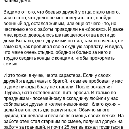
нашем доме.
Видимо оттого, что боевых друзей у отца стало много,
или оттого, что долго не мог поверить, что, пройдя
военный ад, остался живым, или еще от чего - то, но
частенько его с работы приводили на «бровях». И даже
мне, крохе, доводилось шатающегося отца вести до
дому. Бывало, где с друзьями он пил, там
и ночевал, не
замечал, как пропивал свою скудную зарплату. Я видел,
что маме очень стыдно, обидно и больно за него и
трудно сводить концы с концами, чтобы прокормить
семью.
И это тоже, внучек, черта характера. Если у своих
друзей я видел чаны с брагой, и сам ее пробовал, у нас
в доме никогда брагу не ставили. После рождения
Шурика, батя остепенился, пить бросил. И только по
праздникам - посемейному в складчину любили у нас
собираться друзья и коллеги-вагонники,
благо кухня –
целый вагон, есть где разгуляться. Обычно много
чудили, танцевали и пели во всю мощь своих легких. На
работе отец стал старшим по смене, получил допуск на
работу за границей, и почти 25 лет выезжал трудиться в