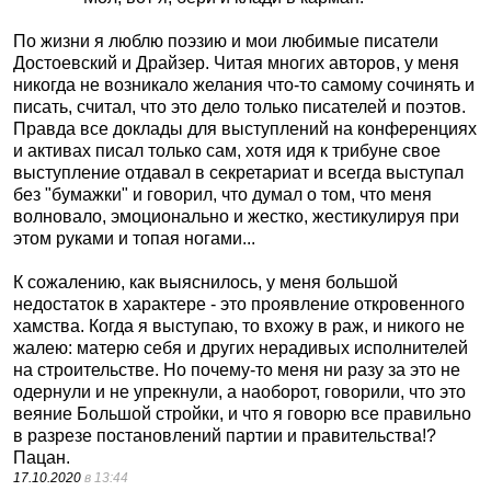
По жизни я люблю поэзию и мои любимые писатели
Достоевский и Драйзер. Читая многих авторов, у меня
никогда не возникало желания что-то самому сочинять и
писать, считал, что это дело только писателей и поэтов.
Правда все доклады для выступлений на конференциях
и активах писал только сам, хотя идя к трибуне свое
выступление отдавал в секретариат и всегда выступал
без "бумажки" и говорил, что думал о том, что меня
волновало, эмоционально и жестко, жестикулируя при
этом руками и топая ногами...
К сожалению, как выяснилось, у меня большой
недостаток в характере - это проявление откровенного
хамства. Когда я выступаю, то вхожу в раж, и никого не
жалею: матерю себя и других нерадивых исполнителей
на строительстве. Но почему-то меня ни разу за это не
одернули и не упрекнули, а наоборот, говорили, что это
веяние Большой стройки, и что я говорю все правильно
в разрезе постановлений партии и правительства!?
Пацан.
17.10.2020
в 13:44