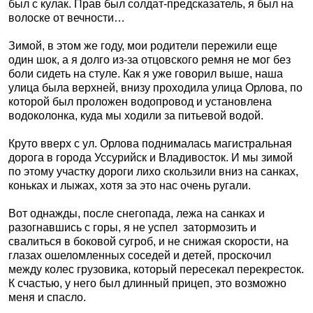
был с кулак. Прав был солдат-предсказатель, я был на
волоске от вечности…
Зимой, в этом же году, мои родители пережили еще
один шок, а я долго из-за отцовского ремня не мог без
боли сидеть на стуле. Как я уже говорил выше, наша
улица была верхней, внизу проходила улица Орлова, по
которой был проложен водопровод и установлена
водоколонка, куда мы ходили за питьевой водой.
Круто вверх с ул. Орлова поднималась магистральная
дорога в города Уссурийск и Владивосток. И мы зимой
по этому участку дороги лихо скользили вниз на санках,
коньках и лыжах, хотя за это нас очень ругали.
Вот однажды, после снегопада, лежа на санках и
разогнавшись с горы, я не успел
затормозить и
свалиться в боковой сугроб, и не снижая скорости, на
глазах ошеломленных соседей и детей, проскочил
между колес грузовика, который пересекал перекресток.
К счастью, у него был длинный прицеп, это возможно
меня и спасло.