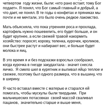
четвертом
году жизни, были: «кто рано встает, тому Бог
подает». Я понял, что Бог самый главный и добрый, а
что дает, не понял. В те годы о конфетах и пряниках мы
почти и не мечтали, это было очень редкое лакомство.
Мать объясняла, что пока утренняя роса и прохлада,
картофель нужно пошевелить, его будет больше, и он
будет крупнее, а если свежей травой накормить
хозяйство: поросят, корову, теленка, курочек, кроликов,
они быстрее растут и набирают вес, и больше будет
молока и яиц.
В это время я и без подсказки взрослых сообразил,
когда курочка в гнезде закудахтала - значит снесла
яичко.
Я смело шел в курятник и выпивал яйцо теплое и
свежее, поэтому был одного размера, что в вышину, что
в ширину.
Я часто вставал вместе с матерью и старался ей
помогать, чтобы мускулы были твердыми.
При
мальчишеских потасовках
своей массой сваливал
пацанов,
значительно старше и выше меня,