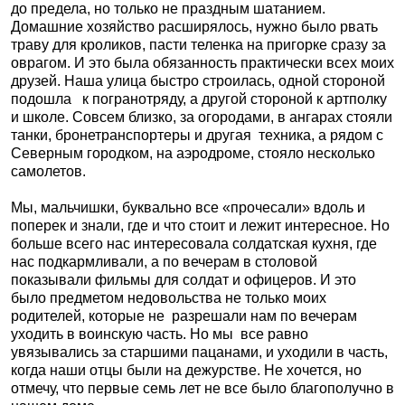
до предела, но только не праздным шатанием.
Домашние хозяйство расширялось, нужно было рвать
траву для кроликов, пасти теленка на пригорке сразу за
оврагом. И это была обязанность практически всех моих
друзей. Наша улица быстро строилась, одной стороной
подошла
к погранотряду, а другой стороной к артполку
и школе. Совсем близко, за огородами, в ангарах стояли
танки, бронетранспортеры и другая
техника, а рядом с
Северным городком, на аэродроме, стояло несколько
самолетов.
Мы, мальчишки, буквально все «прочесали» вдоль и
поперек и знали, где и что стоит и лежит интересное. Но
больше всего нас интересовала солдатская кухня, где
нас подкармливали, а по вечерам в столовой
показывали фильмы для солдат и офицеров. И это
было предметом недовольства не только моих
родителей, которые не
разрешали нам по вечерам
уходить в воинскую часть. Но мы
все равно
увязывались за старшими пацанами, и уходили в часть,
когда наши отцы были на дежурстве. Не хочется, но
отмечу, что первые семь лет не все было благополучно в