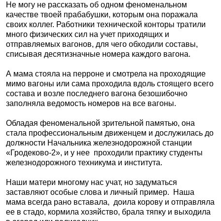
Не могу не рассказать об одном феноменальном
качестве твоей прабабушки, которым она поражала
своих коллег. Работники технической конторы тратили
много физических сил на учет приходящих и
отправляемых вагонов, для чего обходили составы,
списывая десятизначные номера каждого вагона.
А мама стояла на перроне и смотрела на проходящие
мимо вагоны или сама проходила вдоль стоящего всего
состава и возле последнего вагона безошибочно
заполняла ведомость номеров на все вагоны.
Обладая феноменальной зрительной памятью, она
стала профессиональным движенцем и дослужилась до
должности Начальника железнодорожной станции
«Гродеково-2», и у нее
проходили практику студенты
железнодорожного техникума и института.
Наши матери многому нас учат, но задуматься
заставляют особые слова и личный пример.
Наша
мама всегда рано вставала,
доила корову и отправляла
ее в стадо, кормила хозяйство, брала тяпку и выходила