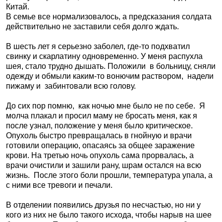
Китай.
В семье все нормализовалось, а предсказания солдата
действительно не заставили себя долго ждать.
В шесть лет я серьезно заболел, где-то подхватил
свинку и скарлатину одновременно. У меня распухла
шея, стало трудно дышать. Положили
в больницу, сняли
одежду и обмыли каким-то вонючим раствором,
надели
пижаму и
забинтовали всю голову.
До сих пор помню,
как ночью мне было не по себе.
Я
молча плакал и просил маму не бросать меня, как я
после узнал, положение у меня было критическое.
Опухоль быстро превращалась в гнойную и врачи
готовили операцию, опасаясь за общее заражение
крови. На третью ночь опухоль сама прорвалась, а
врачи очистили и зашили рану, шрам остался на всю
жизнь.
После этого боли прошли, температура упала, а
с ними все тревоги и печали.
В отделении появились друзья по несчастью, но ни у
кого из них не было такого исхода, чтобы нарыв на шее