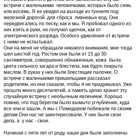
встречи с маленькими
человечками, которых было семь
или восемь. Я их увидел на выходе из туннеля под
железной дорогой
для сброса
ливневых вод. Они
передвигались по песку, как и мы. Я пробовал одного из
них взять в руки, но получил щелчок, как от
электрического разряда. Особого удивления от встречи
с ними не испытывал.
Они на меня не обращали никакого внимания, мне тогда
шел шестой год. Ростом они были от 15 до 30
сантиметров, совершенно обнаженные, кожа
была
цвета сильного загара и блестела, как будто покрыта
маслом. В руках у них были блестящие палочки. О
встрече с маленькими пришельцами рассказал
родителям, но они сказали, чтобы я не придумывал. Уже
прошло много десятилетий, а память цепко хранит эту
случайную встречу с необычным явлением. Хорошо
помню, что под берегом было вымыто углубление, куда
все они и зашли. А мы с Помидором побежали по своим
делам.Они нас не заинтересовали. У них были свои
дела, а
у нас - свои.
Начиная с пяти лет от роду, наши дни были заполнены