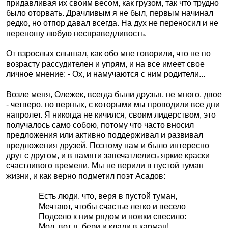
придавливая их своим весом, как грузом, так что трудно
было оторвать. Драчливым я не был, первым начинал
редко, но отпор давал всегда. На дух не переносил и не
переношу любую несправедливость.
От взрослых слышал, как обо мне говорили, что не по
возрасту рассудителен и упрям, и на все имеет свое
личное мнение: - Ох, и намучаются с ним родители...
Возле меня, Олежек, всегда были друзья, не много, двое
- четверо, но верных, с которыми мы проводили все дни
напролет. Я никогда не кичился, своим лидерством, это
получалось само собою, потому что часто вносил
предложения или активно поддерживал и развивал
предложения друзей. Поэтому нам и было интересно
друг с другом, и в памяти запечатлелись яркие краски
счастливого времени. Мы не верили в пустой туман
жизни, и как верно подметил поэт Асадов:
Есть люди, что, веря в пустой туман,
Мечтают, чтобы счастье легко и весело
Подсело к ним рядом и ножки свесило:
Мол, вот я, бери и клади в карман!