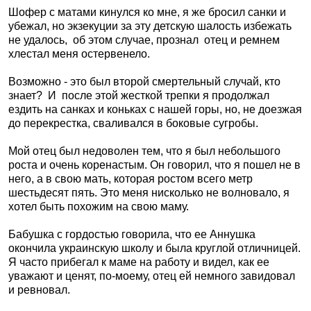
Шофер с матами кинулся ко мне, я же бросил санки и
убежал, но экзекуции за эту детскую шалость избежать
не удалось,
об этом случае, прознал
отец и ремнем
хлестал меня остервенело.
Возможно - это был второй смертельный случай, кто
знает?
И
после этой жесткой трепки я продолжал
ездить на санках и коньках с нашей горы, но, не доезжая
до перекрестка, сваливался в боковые сугробы.
Мой отец был недоволен тем, что я был небольшого
роста и очень коренастым. Он говорил, что я пошел не в
него, а в свою мать, которая ростом всего метр
шестьдесят пять. Это меня нисколько не волновало, я
хотел быть похожим на свою маму.
Бабушка с гордостью говорила, что ее Аннушка
окончила украинскую школу и была круглой отличницей.
Я часто прибегал к маме на работу и видел, как ее
уважают и ценят, по-моему, отец ей немного завидовал
и ревновал.