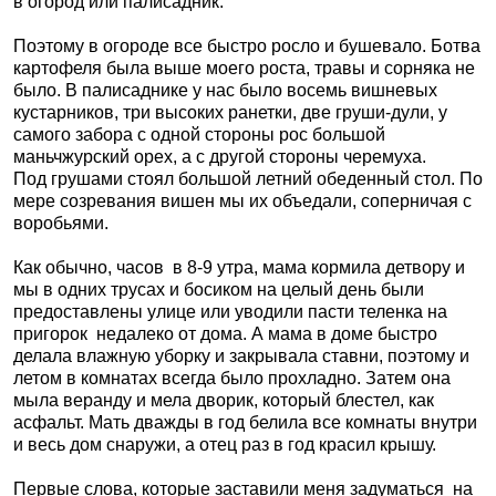
в огород или палисадник.
Поэтому в огороде все быстро росло и бушевало. Ботва
картофеля была выше моего роста, травы и сорняка не
было. В палисаднике у нас было восемь вишневых
кустарников, три высоких ранетки, две груши-дули, у
самого забора с одной стороны рос большой
маньчжурский орех, а с другой стороны черемуха.
Под грушами стоял большой летний обеденный стол. По
мере созревания вишен мы их объедали, соперничая с
воробьями.
Как обычно, часов
в 8-9 утра, мама кормила детвору и
мы в одних трусах и босиком на целый день были
предоставлены улице или уводили пасти теленка на
пригорок
недалеко от дома. А мама в доме быстро
делала влажную уборку и закрывала ставни, поэтому и
летом в комнатах всегда было прохладно. Затем она
мыла веранду и мела дворик, который блестел, как
асфальт. Мать дважды в год белила все комнаты внутри
и весь дом снаружи, а отец раз в год красил крышу.
Первые слова, которые заставили меня задуматься
на