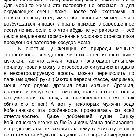
Для моей-то жизни эта патология не опасная, а для
окружающих очень даже. После той эхограммы я
поняла, почему отец имел обыкновение моментально
возбуждаться и подолгу орать, приходя в совершенное
исступление, если его что-нибудь не устраивало, – всё
дело в медленном торможении в условиях стресса из-за
врождённой патологии сосудов мозга.
К счастью, у женщин от природы меньше
тестостерона, вследствие чего их агрессивность ниже
мужской, так что случаи, когда я благодаря сильному
приливу крови к мозгу в стрессовых ситуациях впадала
в неконтролируемую ярость, можно перечислить по
пальцам одной руки. (Как-то в первом классе, например,
меня, стоя рядом, дразнил один мальчик. Дразнил,
дразнил, и вдруг хоп! – смотрю, только что он стоял и
вот уже лежит на полу, а я совершенно не помню, как
сбила его с ног.) А вот у некоторых мужчин рода
Кобылянских эта особенность проявлялась со всей
отчётливостью. Даже добрейшей души Сашку
Кобылянского его жена Люба и дочь Маша побаивались
и предпочитали не заходить к нему в комнату, если у
него там что-нибудь не ладилось со сборкой очередного