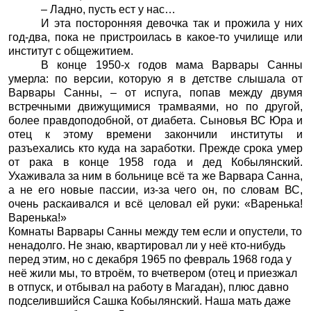
– Ладно, пусть ест у нас…
И эта посторонняя девочка так и прожила у них
год-два, пока не пристроилась в какое-то училище или
институт с общежитием.
В конце 1950-х годов мама Варвары Санны
умерла: по версии, которую я в детстве слышала от
Варвары Санны, – от испуга, попав между двумя
встречными движущимися трамваями, но по другой,
более правдоподобной, от диабета. Сыновья ВС Юра и
отец к этому времени закончили институты и
разъехались кто куда на заработки. Прежде срока умер
от рака в конце 1958 года и дед Кобылянский.
Ухаживала за ним в больнице всё та же Варвара Санна,
а не его новые пассии, из-за чего он, по словам ВС,
очень раскаивался и всё целовал ей руки: «Варенька!
Варенька!»
Комнаты Варвары Санны между тем если и опустели, то
ненадолго. Не знаю, квартировал ли у неё кто-нибудь
перед этим, но с декабря 1965 по февраль 1968 года у
неё жили мы, то втроём, то вчетвером (отец и приезжал
в отпуск, и отбывал на работу в Магадан), плюс давно
подселившийся Сашка Кобылянский. Наша мать даже