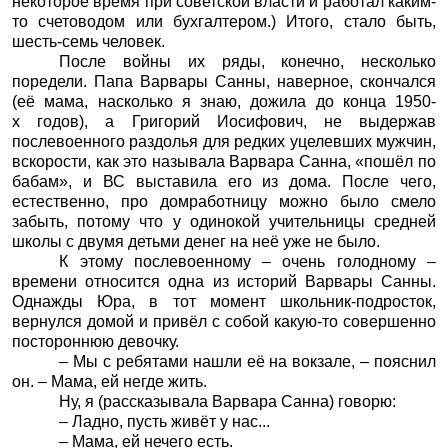
некоторое время при советской власти и работал каким-
то счетоводом или бухгалтером.) Итого, стало быть,
шесть-семь человек.
После войны их ряды, конечно, несколько
поредели. Папа Варвары Санны, наверное, скончался
(её мама, насколько я знаю, дожила до конца 1950-
х годов), а Григорий Иосифович, не выдержав
послевоенного раздолья для редких уцелевших мужчин,
вскорости, как это называла Варвара Санна, «пошёл по
бабам», и ВС выставила его из дома. После чего,
естественно, про домработницу можно было смело
забыть, потому что у одинокой учительницы средней
школы с двумя детьми денег на неё уже не было.
К этому послевоенному – очень голодному –
времени относится одна из историй Варвары Санны.
Однажды Юра, в тот момент школьник-подросток,
вернулся домой и привёл с собой какую-то совершенно
постороннюю девочку.
– Мы с ребятами нашли её на вокзале, – пояснил
он. – Мама, ей негде жить.
Ну, я (рассказывала Варвара Санна) говорю:
– Ладно, пусть живёт у нас...
– Мама, ей нечего есть.