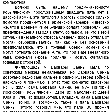
компьютера.
Должно быть, нашему предку-кантонисту
Кобылянскому, прослужившему двадцать пять лет в
царской армии, эта патология мозговых сосудов сильно
помогла продвинуться в армейской карьере. Известно
же, что в Древнем Риме будущих солдат проверяли, без
предупреждения заводя в клетку со львом. Те, кто в этой
ситуации внезапного стресса бледнели (кровь отлила от
мозга), отбраковывались, так как не без оснований
предполагалось, что в трудный боевой момент они
могут потерять сознание. А те, кто при виде внезапного
льва краснели (кровь прилила к мозгу), считались
годными к строевой.
Жилплощадь у Варвары Санны была по
советским меркам немаленькая, но Варвара Санна
довольно редко занимала её в одиночку. Перед войной,
насколько я понимаю, в этих трёх комнатах квартиры
№ 8 жили сама Варвара Санна, её муж Григорий
Иосифович Кобылянский, двое их малолетних детей
Юра и Гуля, их домработница Клавдия, мама Варвары
Санны точно, а возможно, также и папа Варвары
Санны. (Кто-то говорил мне, что папа ВС прожил