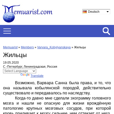
Deutsch
Memuarist
»
Members
»
Varvara_Kobylyanskaya
»
Жильцы
Жильцы
19.05.2020
С.-Петербург, Ленинградская, Россия
Powered by
Translate
Возможно, Варвара Санна была права, и то, что
она называла кобылянской породой, действительно
существовало и передавалось по наследству.
Когда-то давно мне сделали эхограмму головного
мозга и нашли не опасную для жизни врождённую
патологию крупных мозговых сосудов, при которой
кровь приливает к мозгу сильнее, чем оттекает от него.