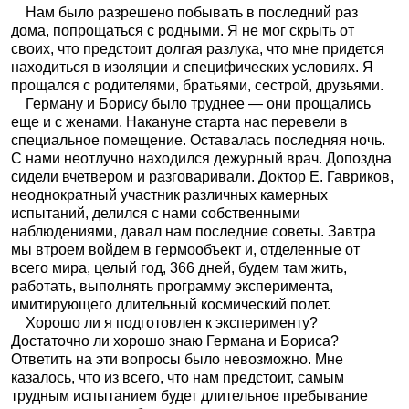
Нам было разрешено побывать в последний раз
дома, попрощаться с родными. Я не мог скрыть от
своих, что предстоит долгая разлука, что мне придется
находиться в изоляции и специфических условиях. Я
прощался с родителями, братьями, сестрой, друзьями.
Герману и Борису было труднее — они прощались
еще и с женами. Накануне старта нас перевели в
специальное помещение. Оставалась последняя ночь.
С нами неотлучно находился дежурный врач. Допоздна
сидели вчетвером и разговаривали. Доктор Е. Гавриков,
неоднократный участник различных камерных
испытаний, делился с нами собственными
наблюдениями, давал нам последние советы. Завтра
мы втроем войдем в гермообъект и, отделенные от
всего мира, целый год, 366 дней, будем там жить,
работать, выполнять программу эксперимента,
имитирующего длительный космический полет.
Хорошо ли я подготовлен к эксперименту?
Достаточно ли хорошо знаю Германа и Бориса?
Ответить на эти вопросы было невозможно. Мне
казалось, что из всего, что нам предстоит, самым
трудным испытанием будет длительное пребывание