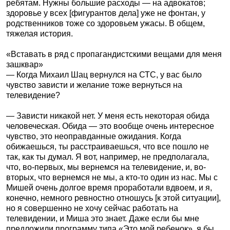
ребятам. Нужны большие расходы — на адвокатов;
здоровье у всех [фигурантов дела] уже не фонтан, у
родственников тоже со здоровьем ужасы. В общем,
тяжелая история.
«Вставать в ряд с пропагандистскими вещами для меня
зашквар»
— Когда Михаил Шац вернулся на СТС, у вас было
чувство зависти и желание тоже вернуться на
телевидение?
— Зависти никакой нет. У меня есть некоторая обида
человеческая. Обида — это вообще очень интересное
чувство, это неоправданные ожидания. Когда
обижаешься, ты расстраиваешься, что все пошло не
так, как ты думал. Я вот, например, не предполагала,
что, во-первых, мы вернемся на телевидение, и, во-
вторых, что вернемся не мы, а кто-то один из нас. Мы с
Мишей очень долгое время проработали вдвоем, и я,
конечно, немного ревностно отношусь [к этой ситуации],
но я совершенно не хочу сейчас работать на
телевидении, и Миша это знает. Даже если бы мне
предложили программу типа «Это мой ребенок», я бы