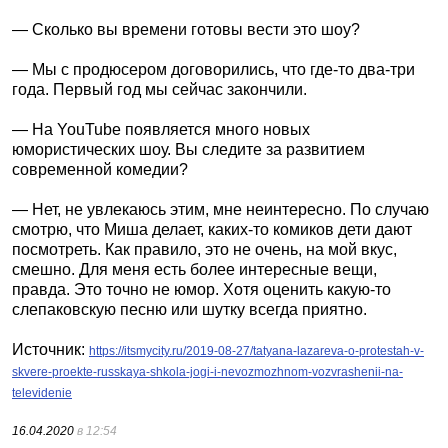
— Сколько вы времени готовы вести это шоу?
— Мы с продюсером договорились, что где-то два-три
года. Первый год мы сейчас закончили.
— На YouTube появляется много новых
юмористических шоу. Вы следите за развитием
современной комедии?
— Нет, не увлекаюсь этим, мне неинтересно. По случаю
смотрю, что Миша делает, каких-то комиков дети дают
посмотреть. Как правило, это не очень, на мой вкус,
смешно. Для меня есть более интересные вещи,
правда. Это точно не юмор. Хотя оценить какую-то
слепаковскую песню или шутку всегда приятно.
Источник:
https://itsmycity.ru/2019-08-27/tatyana-lazareva-o-protestah-v-
skvere-proekte-russkaya-shkola-jogi-i-nevozmozhnom-vozvrashenii-na-
televidenie
16.04.2020
в 12:54