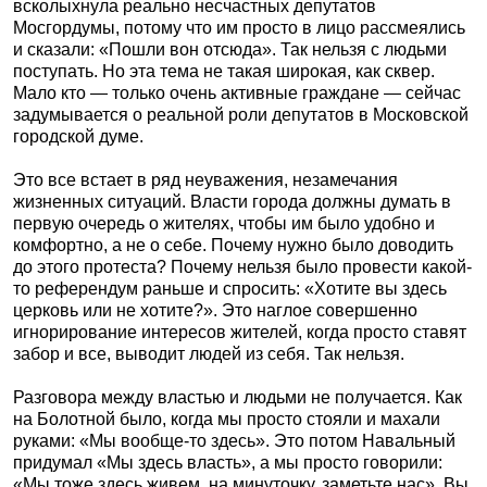
всколыхнула реально несчастных депутатов
Мосгордумы, потому что им просто в лицо рассмеялись
и сказали: «Пошли вон отсюда». Так нельзя с людьми
поступать. Но эта тема не такая широкая, как сквер.
Мало кто — только очень активные граждане — сейчас
задумывается о реальной роли депутатов в Московской
городской думе.
Это все встает в ряд неуважения, незамечания
жизненных ситуаций. Власти города должны думать в
первую очередь о жителях, чтобы им было удобно и
комфортно, а не о себе. Почему нужно было доводить
до этого протеста? Почему нельзя было провести какой-
то референдум раньше и спросить: «Хотите вы здесь
церковь или не хотите?». Это наглое совершенно
игнорирование интересов жителей, когда просто ставят
забор и все, выводит людей из себя. Так нельзя.
Разговора между властью и людьми не получается. Как
на Болотной было, когда мы просто стояли и махали
руками: «Мы вообще-то здесь». Это потом Навальный
придумал «Мы здесь власть», а мы просто говорили:
«Мы тоже здесь живем, на минуточку, заметьте нас». Вы