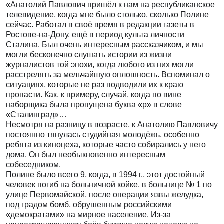
«Анатолий Павлович пришёл к нам на республиканское
телевидение, когда мне было столько, сколько Полине
сейчас. Работал в своё время в редакции газеты в
Ростове-на-Дону, ещё в период культа личности
Сталина. Был очень интересным рассказчиком, и мы
могли бесконечно слушать истории из жизни
журналистов той эпохи, когда любого из них могли
расстрелять за мельчайшую оплошность. Вспоминал о
ситуациях, которые не раз подводили их к краю
пропасти. Как, к примеру, случай, когда по вине
наборщика была пропущена буква «р» в слове
«Сталинград»…
Несмотря на разницу в возрасте, к Анатолию Павловичу
постоянно тянулась студийная молодёжь, особенно
ребята из киноцеха, которые часто собирались у него
дома. Он был необыкновенно интересным
собеседником.
Полине было всего 9, когда, в 1994 г., этот достойный
человек погиб на больничной койке, в больнице № 1 по
улице Первомайской, после операции язвы желудка,
под градом бомб, обрушенным российскими
«демократами» на мирное население. Из-за