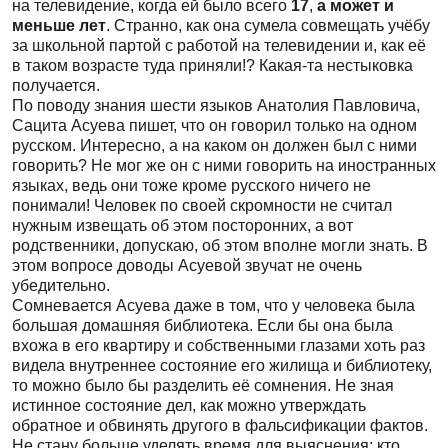
на телевидение, когда ей было всего
17
,
а может и
меньше лет
. Странно, как она сумела совмещать учёбу
за школьной партой с работой на телевидении и, как её
в таком возрасте туда приняли!? Какая-та нестыковка
получается.
По поводу знания шести языков Анатолия Павловича,
Сацита Асуева пишет, что он говорил только на одном
русском. Интересно, а на каком он должен был с ними
говорить? Не мог же он с ними говорить на иностранных
языках, ведь они тоже кроме русского ничего не
понимали! Человек по своей скромности не считал
нужным извещать об этом посторонних, а вот
родственники, допускаю, об этом вполне могли знать. В
этом вопросе доводы Асуевой звучат не очень
убедительно.
Сомневается Асуева даже в том, что у человека была
большая домашняя библиотека. Если бы она была
вхожа в его квартиру и собственными глазами хоть раз
видела внутреннее состояние его жилища и библиотеку,
то можно было бы разделить её сомнения. Не зная
истинное состояние дел, как можно утверждать
обратное и обвинять другого в фальсификации фактов.
Не стану больше уделять время для выяснения: кто