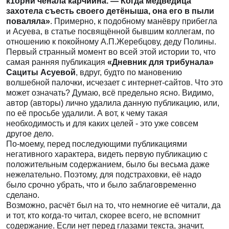
к1орни ченала карчийна. — Когда медведица
захотела съесть своего детёныша, она его в пыли
поваляла»
. Примерно, к подобному манёвру прибегла
и Асуева, в статье посвящённой бывшим коллегам, по
отношению к покойному А.П.Жеребцову, деду Полины.
Первый странный момент во всей этой истории то, что
самая ранняя публикация
«Дневник для трибунала»
Сациты Асуевой
, вдруг, будто по мановению
волшебной палочки, исчезает с интернет-сайтов. Что это
может означать? Думаю, всё предельно ясно. Видимо,
автор (авторы) лично удалила данную публикацию, или,
по её просьбе удалили. А вот, к чему такая
необходимость и для каких целей - это уже совсем
другое дело.
По-моему, перед последующими публикациями
негативного характера, видеть первую публикацию с
положительным содержанием, было бы весьма даже
нежелательно. Поэтому, для подстраховки, её надо
было срочно убрать, что и было заблаговременно
сделано.
Возможно, расчёт был на то, что немногие её читали, да
и тот, кто когда-то читал, скорее всего, не вспомнит
содержание. Если нет перед глазами текста, значит,