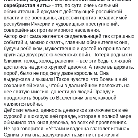
серебристая нить»
- это, по сути, очень сильный
обвинительный документ действующей российской
власти и её военщины, агрессии против независимой
республики Ичкерии и чудовищных преступлений,
совершённых против мирного населения.
Автор книг сама является свидетельницей тех страшных
событий и, можно сказать, главным обвинителем: она,
будучи ребёнком, мужественно и достойно прошла все
круги ада двух русско-чеченских войн. Потеря родных и
близких, голод, холод, ранения – все эти беды с лихвой
достались на долю хрупкой девочки. А такое выдержать,
порой, было не под силу даже взрослым. Она
выдержала и выжила! Такое чувство, что Всевышний
сохранил ей жизнь, чтобы в дальнейшем возложить на
неё святую миссию, донести до людей Правду и
продолжить борьбу со Вселенским злом, каковой
являются войны.
Действительно, ценность дневников заключается в её
суровой и шокирующей правде, которая в полной мере
обнажила эта юная девочка, во всех её проявлениях.
Не зря говорится: «Устами младенца глаголет истина».
Одним этим она заслуживает памятник при жизни!