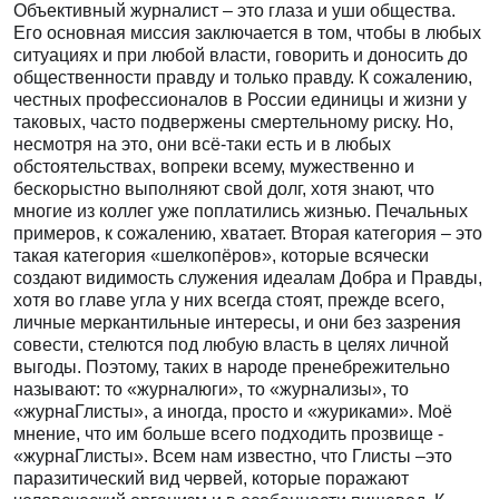
Объективный журналист – это глаза и уши общества.
Его основная миссия заключается в том, чтобы в любых
ситуациях и при любой власти, говорить и доносить до
общественности правду и только правду. К сожалению,
честных профессионалов в России единицы и жизни у
таковых, часто подвержены смертельному риску. Но,
несмотря на это, они всё-таки есть и в любых
обстоятельствах, вопреки всему, мужественно и
бескорыстно выполняют свой долг, хотя знают, что
многие из коллег уже поплатились жизнью. Печальных
примеров, к сожалению, хватает. Вторая категория – это
такая категория «шелкопёров», которые всячески
создают видимость служения идеалам Добра и Правды,
хотя во главе угла у них всегда стоят, прежде всего,
личные меркантильные интересы, и они без зазрения
совести, стелются под любую власть в целях личной
выгоды. Поэтому, таких в народе пренебрежительно
называют: то «журналюги», то «журнализы», то
«журнаГлисты», а иногда, просто и «журиками». Моё
мнение, что им больше всего подходить прозвище -
«журнаГлисты». Всем нам известно, что Глисты –это
паразитический вид червей, которые поражают