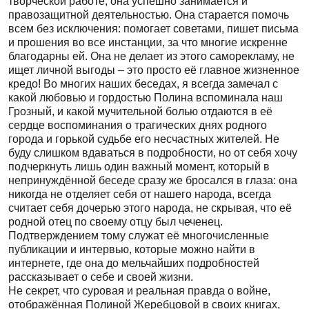
творческой работе, она успешно занимается и
правозащитной деятельностью. Она старается помочь
всем без исключения: помогает советами, пишет письма
и прошения во все инстанции, за что многие искренне
благодарны ей. Она не делает из этого саморекламу, не
ищет личной выгоды – это просто её главное жизненное
кредо! Во многих наших беседах, я всегда замечал с
какой любовью и гордостью Полина вспоминала наш
Грозный, и какой мучительной болью отдаются в её
сердце воспоминания о трагических днях родного
города и горькой судьбе его несчастных жителей. Не
буду слишком вдаваться в подробности, но от себя хочу
подчеркнуть лишь один важный момент, который в
непринуждённой беседе сразу же бросался в глаза: она
никогда не отделяет себя от нашего народа, всегда
считает себя дочерью этого народа, не скрывая, что её
родной отец по своему отцу был чеченец.
Подтверждением тому служат её многочисленные
публикации и интервью, которые можно найти в
интернете, где она до мельчайших подробностей
рассказывает о себе и своей жизни.
Не секрет, что суровая и реальная правда о войне,
отображённая Полиной Жеребцовой в своих книгах,