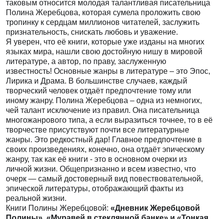
таковым относится молодая талантливая писательница
Полина Жеребцова, которая сумела проложить свою
тропинку к сердцам миллионов читателей, заслужить
признательность, снискать любовь и уважение.
Я уверен, что её книги, которые уже изданы на многих
языках мира, нашли свою достойную нишу в мировой
литературе, а автор, по праву, заслуженную
известность! Основные жанры в литературе – это Эпос,
Лирика и Драма. В большинстве случаев, каждый
творческий человек отдаёт предпочтение тому или
иному жанру. Полина Жеребцова – одна из немногих,
чей талант исключение из правил. Она писательница
многожанрового типа, а если выразиться точнее, то в её
творчестве присутствуют почти все литературные
жанры. Это редкостный дар! Главное предпочтение в
своих произведениях, конечно, она отдаёт эпическому
жанру, так как её книги - это в основном очерки из
личной жизни. Общепризнанно и всем известно, что
очерк — самый достоверный вид повествовательной,
эпической литературы, отображающий факты из
реальной жизни.
Книги Полины Жеребцовой:
«Дневник Жеребцовой
Полины», «Муравей в стеклянной банке» и «Тонкая