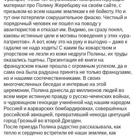
материал про Полину Жеребцову на своём сайте, с
призывом ко всем нашим землякам к её бойкоту. Но и
тут они потерпели сокрушительное фиаско. Честный и
порядочный человек не пошёл на поводу у
авантюристов и отказал им. Видимо, он сразу понял,
каковы истинные цели и мотивы поведения у этих «ура-
патриотов». А вот, кому это на руку и выгодно – даже к
гадалке не надо ходить! С каким бы коварством и
упорством не лезли из кожи недруги Полины, их труды
оказались тщетны. Презентация её книги на
французском языке прошла с огромным успехом, да и
сама она была радушна принята не только французами,
но и нашими соотечественниками. В своих
многочисленных беседах и интервью на этой
церемонии, Полина донесла до миллионов людей во
всем мире истинную правду о русско-чеченских войнах,
о чудовищном геноциде учинённой над нашим народом
Россией и варварских бомбардировках, совершённых
российской авиацией, превративший некогда цветущий
город Грозный во второй Дрезден.
После приезда Полина радостно рассказывала, как
тепло и сердечно встретили её наши земляки, как