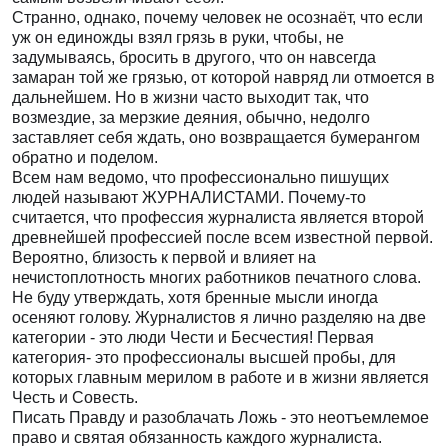
Странно, однако, почему человек не осознаёт, что если
уж он единожды взял грязь в руки, чтобы, не
задумываясь, бросить в другого, что он навсегда
замаран той же грязью, от которой навряд ли отмоется в
дальнейшем. Но в жизни часто выходит так, что
возмездие, за мерзкие деяния, обычно, недолго
заставляет себя ждать, оно возвращается бумерангом
обратно и поделом.
Всем нам ведомо, что профессионально пишущих
людей называют ЖУРНАЛИСТАМИ. Почему-то
считается, что профессия журналиста является второй
древнейшей профессией после всем известной первой.
Вероятно, близость к первой и влияет на
нечистоплотность многих работников печатного слова.
Не буду утверждать, хотя бренные мысли иногда
осеняют голову. Журналистов я лично разделяю на две
категории - это люди Чести и Бесчестия! Первая
категория- это профессионалы высшей пробы, для
которых главным мерилом в работе и в жизни является
Честь и Совесть.
Писать Правду и разоблачать Ложь - это неотъемлемое
право и святая обязанность каждого журналиста.