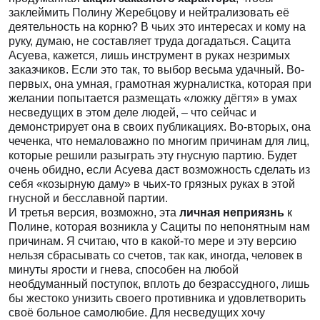
заклеймить Полину Жеребцову и нейтрализовать её
деятельность на корню? В чьих это интересах и кому на
руку, думаю, не составляет труда догадаться. Сацита
Асуева, кажется, лишь инструмент в руках незримых
заказчиков. Если это так, то выбор весьма удачный. Во-
первых, она умная, грамотная журналистка, которая при
желании попытается размещать «ложку дёгтя» в умах
несведущих в этом деле людей, – что сейчас и
демонстрирует она в своих публикациях. Во-вторых, она
чеченка, что немаловажно по многим причинам для лиц,
которые решили разыграть эту гнусную партию. Будет
очень обидно, если Асуева даст возможность сделать из
себя «козырную даму» в чьих-то грязных руках в этой
гнусной и бесславной партии.
И третья версия, возможно, эта
личная неприязнь
к
Полине, которая возникла у Сациты по непонятным нам
причинам. Я считаю, что в какой-то мере и эту версию
нельзя сбрасывать со счетов, так как, иногда, человек в
минуты ярости и гнева, способен на любой
необдуманный поступок, вплоть до безрассудного, лишь
бы жестоко унизить своего противника и удовлетворить
своё больное самолюбие. Для несведущих хочу