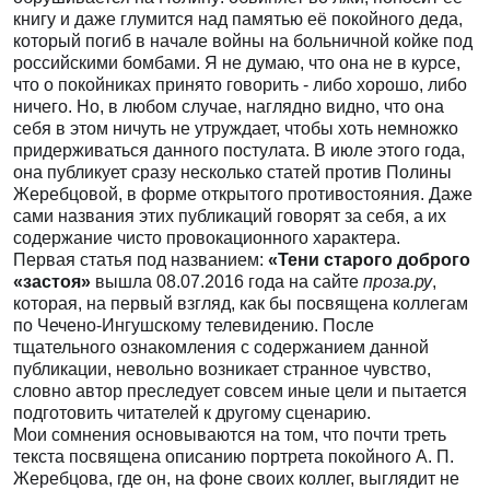
книгу и даже глумится над памятью её покойного деда,
который погиб в начале войны на больничной койке под
российскими бомбами. Я не думаю, что она не в курсе,
что о покойниках принято говорить - либо хорошо, либо
ничего. Но, в любом случае, наглядно видно, что она
себя в этом ничуть не утруждает, чтобы хоть немножко
придерживаться данного постулата. В июле этого года,
она публикует сразу несколько статей против Полины
Жеребцовой, в форме открытого противостояния. Даже
сами названия этих публикаций говорят за себя, а их
содержание чисто провокационного характера.
Первая статья под названием:
«Тени старого доброго
«застоя»
вышла 08.07.2016 года на сайте
проза.ру
,
которая, на первый взгляд, как бы посвящена коллегам
по Чечено-Ингушскому телевидению. После
тщательного ознакомления с содержанием данной
публикации, невольно возникает странное чувство,
словно автор преследует совсем иные цели и пытается
подготовить читателей к другому сценарию.
Мои сомнения основываются на том, что почти треть
текста посвящена описанию портрета покойного А. П.
Жеребцова, где он, на фоне своих коллег, выглядит не