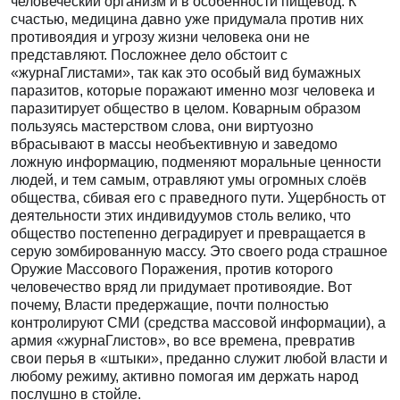
человеческий организм и в особенности пищевод. К
счастью, медицина давно уже придумала против них
противоядия и угрозу жизни человека они не
представляют. Посложнее дело обстоит с
«журнаГлистами», так как это особый вид бумажных
паразитов, которые поражают именно мозг человека и
паразитирует общество в целом. Коварным образом
пользуясь мастерством слова, они виртуозно
вбрасывают в массы необъективную и заведомо
ложную информацию, подменяют моральные ценности
людей, и тем самым, отравляют умы огромных слоёв
общества, сбивая его с праведного пути. Ущербность от
деятельности этих индивидуумов столь велико, что
общество постепенно деградирует и превращается в
серую зомбированную массу. Это своего рода страшное
Оружие Массового Поражения, против которого
человечество вряд ли придумает противоядие. Вот
почему, Власти предержащие, почти полностью
контролируют СМИ (средства массовой информации), а
армия «журнаГлистов», во все времена, превратив
свои перья в «штыки», преданно служит любой власти и
любому режиму, активно помогая им держать народ
послушно в стойле.