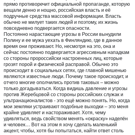
прямо противоречит официальной пропаганде, которую
вещали денно и нощно, российская власть и её
подручные средства массовой информации. Власть
обычно не милует таких людей и поэтому, их жизнь
повседневно подвергается опасности.
Постоянно нарастающие угрозы в России вынудили
Полину и ее мужа уехать в Финляндию, где в данное
время они проживают. Но, несмотря на это, она и
сейчас постоянно подвергается агрессивным нападкам
со стороны пророссийски настроенных лиц, которые
грозят порой и физической расправой. Обычно это
происходит в социальных сетях, где главной мишенью
являются известные люди. Почему такое происходит, и
отчего многие ополчились против таковых – можно
только догадываться. Когда видишь давление и угрозы
против Жеребцовой со стороны российских служак и
ультранационалистов - это ещё можно понять. Но, когда
мои земляки устраивают подобные выходки – это меня
крайне удивляет и настораживает. Хотя, чему
удивляться, ведь свойством менять «окраску» наделён
и человек… Вот на этом я хочу сделать маленький
акцент, чтобы, хотя бы попытаться, найти ответ столь