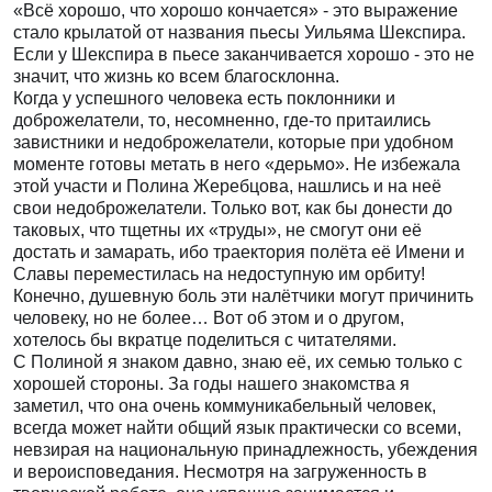
«Всё хорошо, что хорошо кончается»
- это выражение
стало крылатой от названия пьесы Уильяма Шекспира.
Если у Шекспира в пьесе заканчивается хорошо - это не
значит, что жизнь ко всем благосклонна.
Когда у успешного человека есть поклонники и
доброжелатели, то, несомненно, где-то притаились
завистники и недоброжелатели, которые при удобном
моменте готовы метать в него «дерьмо». Не избежала
этой участи и Полина Жеребцова, нашлись и на неё
свои недоброжелатели. Только вот, как бы донести до
таковых, что тщетны их «труды», не смогут они её
достать и замарать, ибо траектория полёта её Имени и
Славы переместилась на недоступную им орбиту!
Конечно, душевную боль эти налётчики могут причинить
человеку, но не более… Вот об этом и о другом,
хотелось бы вкратце поделиться с читателями.
С Полиной я знаком давно, знаю её, их семью только с
хорошей стороны. За годы нашего знакомства я
заметил, что она очень коммуникабельный человек,
всегда может найти общий язык практически со всеми,
невзирая на национальную принадлежность, убеждения
и вероисповедания. Несмотря на загруженность в