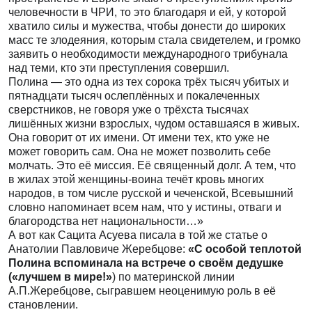
человечности в ЧРИ, то это благодаря и ей, у которой
хватило силы и мужества, чтобы донести до широких
масс те злодеяния, которым стала свидетелем, и громко
заявить о необходимости международного трибунала
над теми, кто эти преступления совершил.
Полина — это одна из тех сорока трёх тысяч убитых и
пятнадцати тысяч ослеплённых и покалеченных
сверстников, не говоря уже о трёхста тысячах
лишённых жизни взрослых, чудом оставшаяся в живых.
Она говорит от их имени. От имени тех, кто уже не
может говорить сам. Она не может позволить себе
молчать. Это её миссия. Её священный долг. А тем, что
в жилах этой женщины-воина течёт кровь многих
народов, в том числе русской и чеченской, Всевышний
словно напоминает всем нам, что у истины, отваги и
благородства нет национальност
и…»
А вот как Сацита Асуева писала в той же статье о
Анатолии Павловиче Жеребцове:
«С особой теплотой
Полина вспоминала на встрече о своём дедушке
(«лучшем в мире!»
) по материнской линии
А.П.Жеребцове, сыгравшем неоценимую роль в её
становлении.