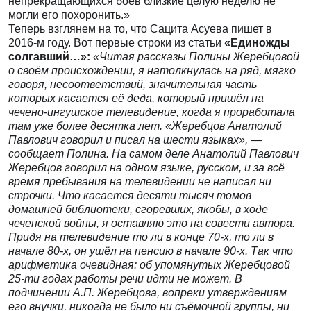
непрекращающихся боёв близкие целую неделю не
могли его похоронить.»
Теперь взглянем на то, что Сацита Асуева пишет в
2016-м году. Вот первые строки из статьи
«Единожды
солгавший…»:
«Читая рассказы Полины Жеребцовой
о своём происхождении, я натолкнулась на ряд, мягко
говоря, несоответствий, значительная часть
которых касается её деда, который пришёл на
чечено-ингушское телевидение, когда я проработала
там уже более десятка лет.
«Жеребцов Анатолий
Павлович говорил и писал на шести языках», —
сообщает Полина. На самом деле Анатолий Павлович
Жеребцов говорил на одном языке, русском, и за всё
время пребывания на телевидении не написал ни
строчки. Что касается десяти тысяч томов
домашней библиотеки, сгоревших, якобы, в ходе
чеченской войны, я оставляю это на совести автора.
Придя на телевидение то ли в конце 70-х, то ли в
начале 80-х, он ушёл на пенсию в начале 90-х. Так что
арифметика очевидная: об упомянутых Жеребцовой
25-ти годах работы речи идти не может. В
подчинении А.П. Жеребцова, вопреки утверждениям
его внучки, никогда не было ни съёмочной группы, ни