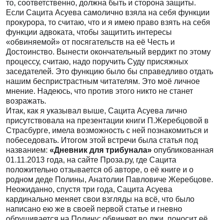
то, соответственно, должна быть и сторона защиты.
Если Сацита Асуева самолично взяла на себя функции
прокурора, то считаю, что и я имею право взять на себя
функции адвоката, чтобы защитить интересы
«обвиняемой» от посягательств на её Честь и
Достоинство. Вынести окончательный вердикт по этому
процессу, считаю, надо поручить Суду присяжных
заседателей. Это функцию было бы справедливо отдать
нашим беспристрастным читателям. Это моё личное
мнение. Надеюсь, что против этого никто не станет
возражать.
Итак, как я указывал выше, Сацита Асуева лично
присутствовала на презентации книги П.Жеребцовой в
Страсбурге, имела возможность с ней познакомиться и
побеседовать. Итогом этой встречи была статья под
названием:
«Дневник для трибунала»
опубликованная
01.11.2013 года, на сайте Проза.ру, где Сацита
положительно отзывается об авторе, о её книге и о
родном деде Полины, Анатолии Павловиче Жеребцове.
Неожиданно, спустя три года, Сацита Асуева
кардинально меняет свои взгляды на всё, что было
написано ею же в своей первой статье и гневно
обрушивается на Полину: обвиняет во лжи, поносит её