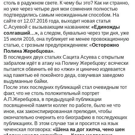
столь в радужном свете. К чему бы это? Как ни странно,
но уже через четыре дня мои сомнения полностью
подтвердились самым неожиданным способом. На
сайте от 12.07.2016 года, выходит новая статья
С.Асуевой с вызывающим названием:
«Единожды
солгавший…»,
а следом, буквально через три дня, уже
15 июля 2016, она публикует не менее провокационную
статью, с грозным предупреждением: «
Осторожно
Полина Жеребцова»
.
В последних двух статьях Сацита Асуева с открытым
забралом идёт в атаку на Полину Жеребцову: всячески
пытается обвинить её во «лжи» и цинично издевается
над памятью её покойного деда, озвучивая заведомо
выдуманные байки.
После этих последних публикаций стал очевидным тот
факт, что не столь положительный портрет
А.П.Жеребцова, в предыдущей публикации
посвященной памяти коллег по работе, было не что
иное, как законспирированная прелюдия, чтобы
окончательно очернить его биографию в последующих
публикациях. В этом случае так и просится на язык
чеченская поговорка:
«Шена яа дог хилча, чено шен