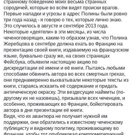
странному поведению моих весьма странных
сородичей, которые во всём видят происки врагов.
Первые нападки и угрозы в адрес Полины были ровно
три года назад - я говорю о тех, которые лично знаю.
Это случилось в августе и сентябре 2013 года.
Некоторые «деятели» в эти месяцы, из числа
чеченоговорящих, каким-то образом узнав, что Полина
Жеребцова в сентябре должна ехать во Францию на
презентацию своей книги, издаваемую на французском
языке, буквально сразу же, на своих страницах
Фейсбука, объявили настоящую акцию по
дискредитации её имени и её книги. Пытаясь любыми
способами обвинить автора во всех смертных грехах,
они преднамеренно выхватывали некоторые тексты из
книги, стараясь исказить её содержание и придать
античеченскую окраску. Эти вездесущие наймиты (по-
другому их не назовешь), призывали всех чеченцев, и
особенно, проживающих во Франции, бойкотировать
автора в дни презентации её книги.
Видя, что их авантюра не получает нужной им
поддержки, они обратились к известному чеченскому
публицисту и видному политику, проживающему во
Франции, чтобы тот опубликовал компрометирующий