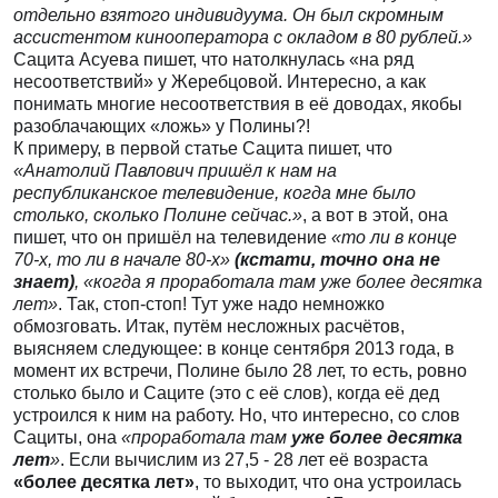
отдельно взятого индивидуума. Он был скромным
ассистентом кинооператора с окладом в 80 рублей.»
Сацита Асуева пишет, что натолкнулась «на ряд
несоответствий» у Жеребцовой. Интересно, а как
понимать многие несоответствия в её доводах, якобы
разоблачающих «ложь» у Полины?!
К примеру, в первой статье Сацита пишет, что
«Анатолий Павлович пришёл к нам на
республиканское телевидение, когда мне было
столько, сколько Полине сейчас.»
, а вот в этой, она
пишет, что он пришёл на телевидение
«то ли в конце
70-х, то ли в начале 80-х»
(кстати, точно она не
знает)
, «когда я проработала там уже более десятка
лет»
. Так, стоп-стоп! Тут уже надо немножко
обмозговать. Итак, путём несложных расчётов,
выясняем следующее: в конце сентября 2013 года, в
момент их встречи, Полине было 28 лет, то есть, ровно
столько было и Саците (это с её слов), когда её дед
устроился к ним на работу. Но, что интересно, со слов
Сациты, она
«проработала там
уже более десятка
лет
»
. Если вычислим из 27,5 - 28 лет её возраста
«более десятка лет»
, то выходит, что она устроилась