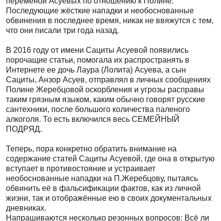
переменой Асуевых по отношению к Полине.
Последующие жёсткие нападки и необоснованные
обвинения в последнее время, никак не ввяжутся с тем,
что они писали три года назад.
В 2016 году от имени Сациты Асуевой появились
порочащие статьи, помогала их распространять в
Интернете ее дочь Лаура (Лолита) Асуева, а сын
Сациты, Анзор Асуев, отправлял в личных сообщениях
Полине Жеребцовой оскорбления и угрозы расправы
таким грязным языком, каким обычно говорят русские
сантехники, после большого количества паленого
алкоголя. То есть включился весь СЕМЕЙНЫЙ
ПОДРЯД.
Теперь, пора конкретно обратить внимание на
содержание статей Сациты Асуевой, где она в открытую
вступает в противостояние и устраивает
необоснованные нападки на П.Жеребцову, пытаясь
обвинить её в фальсификации фактов, как из личной
жизни, так и отображённые ею в своих документальных
дневниках.
Напрашиваются несколько резонных вопросов: Всё ли