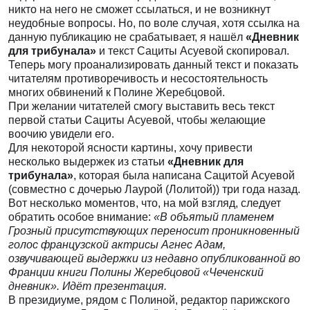
никто на него не сможет ссылаться, и не возникнут
неудобные вопросы. Но, по воле случая, хотя ссылка на
данную публикацию не срабатывает, я нашёл
«Дневник
для трибунала»
и текст Сациты Асуевой скопировал.
Теперь могу проанализировать данный текст и показать
читателям противоречивость и несостоятельность
многих обвинений к Полине Жеребцовой.
При желании читателей смогу выставить весь текст
первой статьи Сациты Асуевой, чтобы желающие
воочию увидели его.
Для некоторой ясности картины, хочу привести
несколько выдержек из статьи
«Дневник для
трибунала»
, которая была написана Сацитой Асуевой
(совместно с дочерью Лаурой (Лолитой)) три года назад.
Вот несколько моментов, что, на мой взгляд, следует
обратить особое внимание:
«В объятый пламенем
Грозный присутствующих переносит проникновенный
голос французской актрисы Агнес Адам,
озвучивающей выдержки из недавно опубликованной во
Франции книги Полины Жеребцовой «Чеченский
дневник». Идёт презентация.
В президиуме, рядом с Полиной, редактор парижского