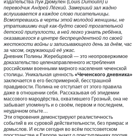
издательства Луи Дюмулен (Louis
Dumoulin) и
переводчик Андрей Лёгкий. Замерший зал жадно
вслушивается в каждое слово писательницы.
Всмотревшись в черты этой молодой женщины, не
утратившими ещё как-будто своей трогательной
детской припухлости, в ней легко узнать ребёнка,
оказавшегося в центре беспрецедентной по своей
жестокости войны и записывающего день за днём, час
за часом, окружающий её ужас.
Дневник Полины Жеребцовой — это неопровержимое
доказательство целенаправленного истребления
российскими военными мирного населения чеченской
столицы. Уникальная ценность
«Чеченского дневника»
заключается в его беспримерной, бесстрашной
правдивости. Полина не отступает от этого правила
даже в отношении себя. Рассказывая об эпидемии
массового мародёрства, охватившего Грозный, она не
забывает упомянуть и о своём, первом и последнем,
неудачном опыте…
Эти откровения демонстрируют реалистичность
событий в их суровой действительности, без прикрас и
домыслов. И если сегодня во всём постсоветском
пространстве и Европе знают о преступлениях против