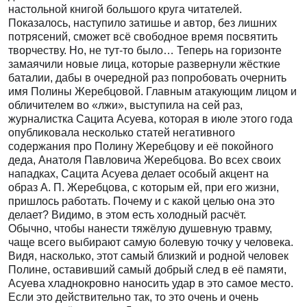
настольной книгой большого круга читателей.
Показалось, наступило затишье и автор, без лишних
потрясений, сможет всё свободное время посвятить
творчеству. Но, не тут-то было… Теперь на горизонте
замаячили новые лица, которые развернули жёсткие
баталии, дабы в очередной раз попробовать очернить
имя Полины Жеребцовой. Главным атакующим лицом и
обличителем во «лжи», выступила на сей раз,
журналистка Сацита Асуева, которая в июле этого года
опубликовала несколько статей негативного
содержания про Полину Жеребцову и её покойного
деда, Анатоля Павловича Жеребцова. Во всех своих
нападках, Сацита Асуева делает особый акцент на
образ А. П. Жеребцова, с которым ей, при его жизни,
пришлось работать. Почему и с какой целью она это
делает? Видимо, в этом есть холодный расчёт.
Обычно, чтобы нанести тяжёлую душевную травму,
чаще всего выбирают самую болевую точку у человека.
Видя, насколько, этот самый близкий и родной человек
Полине, оставивший самый добрый след в её памяти,
Асуева хладнокровно наносить удар в это самое место.
Если это действительно так, то это очень и очень