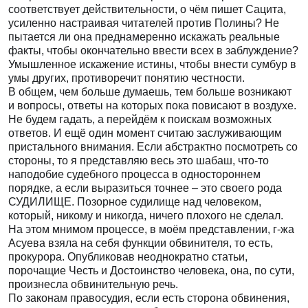
соответствует действительности, о чём пишет Сацита,
усиленно настраивая читателей против Полины? Не
пытается ли она преднамеренно искажать реальные
факты, чтобы окончательно ввести всех в заблуждение?
Умышленное искажение истины, чтобы внести сумбур в
умы других, противоречит понятию честности.
В общем, чем больше думаешь, тем больше возникают
и вопросы, ответы на которых пока повисают в воздухе.
Не будем гадать, а перейдём к поискам возможных
ответов. И ещё один момент считаю заслуживающим
пристального внимания. Если абстрактно посмотреть со
стороны, то я представляю весь это шабаш, что-то
наподобие судебного процесса в одностороннем
порядке, а если выразиться точнее – это своего рода
СУДИЛИЩЕ. Позорное судилище над человеком,
который, никому и никогда, ничего плохого не сделал.
На этом мнимом процессе, в моём представлении, г-жа
Асуева взяла на себя функции обвинителя, то есть,
прокурора. Опубликовав неоднократно статьи,
порочащие Честь и Достоинство человека, она, по сути,
произнесла обвинительную речь.
По законам правосудия, если есть сторона обвинения,