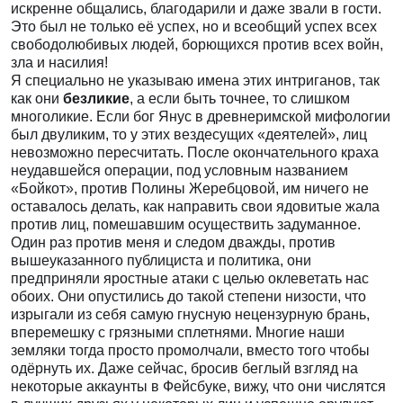
искренне общались, благодарили и даже звали в гости.
Это был не только её успех, но и всеобщий успех всех
свободолюбивых людей, борющихся против всех войн,
зла и насилия!
Я специально не указываю имена этих интриганов, так
как они
безликие
, а если быть точнее, то слишком
многоликие. Если бог Янус в древнеримской мифологии
был двуликим, то у этих вездесущих «деятелей», лиц
невозможно пересчитать. После окончательного краха
неудавшейся операции, под условным названием
«Бойкот», против Полины Жеребцовой, им ничего не
оставалось делать, как направить свои ядовитые жала
против лиц, помешавшим осуществить задуманное.
Один раз против меня и следом дважды, против
вышеуказанного публициста и политика, они
предприняли яростные атаки с целью оклеветать нас
обоих. Они опустились до такой степени низости, что
изрыгали из себя самую гнусную нецензурную брань,
вперемешку с грязными сплетнями. Многие наши
земляки тогда просто промолчали, вместо того чтобы
одёрнуть их. Даже сейчас, бросив беглый взгляд на
некоторые аккаунты в Фейсбуке, вижу, что они числятся