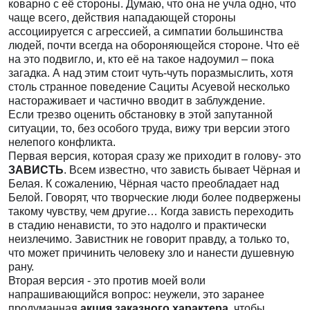
коварно с её стороны. Думаю, что она не учла одно, что
чаще всего, действия нападающей стороны
ассоциируется с агрессией, а симпатии большинства
людей, почти всегда на обороняющейся стороне. Что её
на это подвигло, и, кто её на такое надоумил – пока
загадка. А над этим стоит чуть-чуть поразмыслить, хотя
столь странное поведение Сациты Асуевой несколько
настораживает и частично вводит в заблуждение.
Если трезво оценить обстановку в этой запутанной
ситуации, то, без особого труда, вижу три версии этого
нелепого конфликта.
Первая версия, которая сразу же приходит в голову- это
ЗАВИСТЬ
. Всем известно, что зависть бывает Чёрная и
Белая. К сожалению, Чёрная часто преобладает над
Белой. Говорят, что творческие люди более подвержены
такому чувству, чем другие… Когда зависть переходить
в стадию ненависти, то это надолго и практически
неизлечимо. Завистник не говорит правду, а только то,
что может причинить человеку зло и нанести душевную
рану.
Вторая версия - это против моей воли
напрашивающийся вопрос: неужели, это заранее
продуманная
акция заказного характера
, чтобы