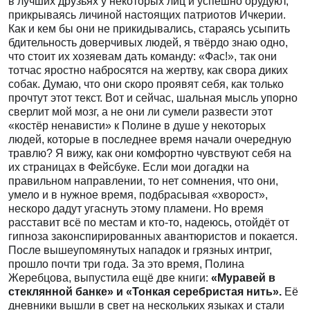
в лучших друзьях у некоторых лиц и успешно орудуют,
прикрываясь личиной настоящих патриотов Ичкерии.
Как и кем бы они не прикидывались, стараясь усыпить
бдительность доверчивых людей, я твёрдо знаю одно,
что стоит их хозяевам дать команду: «Фас!», так они
тотчас яростно набросятся на жертву, как свора диких
собак. Думаю, что они скоро проявят себя, как только
прочтут этот текст. Вот и сейчас, шальная мысль упорно
сверлит мой мозг, а не они ли сумели развести этот
«костёр ненависти» к Полине в душе у некоторых
людей, которые в последнее время начали очередную
травлю? Я вижу, как они комфортно чувствуют себя на
их страницах в Фейсбуке. Если мои догадки на
правильном направлении, то нет сомнения, что они,
умело и в нужное время, подбрасывая «хворост»,
нескоро дадут угаснуть этому пламени. Но время
расставит всё по местам и кто-то, надеюсь, отойдёт от
гипноза законспирированных авантюристов и покается.
После вышеупомянутых нападок и грязных интриг,
прошло почти три года. За это время, Полина
Жеребцова, выпустила ещё две книги:
«Муравей в
стеклянной банке» и «Тонкая серебристая нить».
Её
дневники вышли в свет на нескольких языках и стали