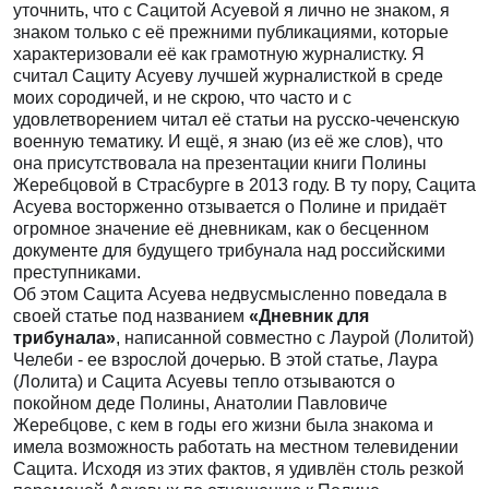
уточнить, что с Сацитой Асуевой я лично не знаком, я
знаком только с её прежними публикациями, которые
характеризовали её как грамотную журналистку. Я
считал Сациту Асуеву лучшей журналисткой в среде
моих сородичей, и не скрою, что часто и с
удовлетворением читал её статьи на русско-чеченскую
военную тематику. И ещё, я знаю (из её же слов), что
она присутствовала на презентации книги Полины
Жеребцовой в Страсбурге в 2013 году. В ту пору, Сацита
Асуева восторженно отзывается о Полине и придаёт
огромное значение её дневникам, как о бесценном
документе для будущего трибунала над российскими
преступниками.
Об этом Сацита Асуева недвусмысленно поведала в
своей статье под названием
«Дневник для
трибунала»
, написанной совместно с Лаурой (Лолитой)
Челеби - ее взрослой дочерью. В этой статье, Лаура
(Лолита) и Сацита Асуевы тепло отзываются о
покойном деде Полины, Анатолии Павловиче
Жеребцове, с кем в годы его жизни была знакома и
имела возможность работать на местном телевидении
Сацита. Исходя из этих фактов, я удивлён столь резкой