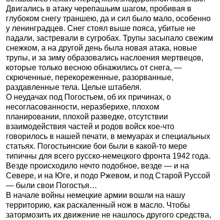
Двигались в атаку черепашьим шагом, пробивая в
глубоком снегу траншею, да и сил было мало, особенно
у ленинградцев. Снег стоял выше пояса, убитые не
падали, застревали в сугробах. Трупы засыпало свежим
снежком, а на другой день была новая атака, новые
трупы, и за зиму образовались наслоения мертвецов,
которые только весною обнажились от снега, —
скрюченные, перекореженные, разорванные,
раздавленные тела. Целые штабеля.
О неудачах под Погостьем, об их причинах, о
несогласованности, неразберихе, плохом
планировании, плохой разведке, отсутствии
взаимодействия частей и родов войск кое-что
говорилось в нашей печати, в мемуарах и специальных
статьях. Погостьинские бои были в какой-то мере
типичны для всего русско-немецкого фронта 1942 года.
Везде происходило нечто подобное, везде — и на
Севере, и на Юге, и подо Ржевом, и под Старой Руссой
— были свои Погостья…
В начале войны немецкие армии вошли на нашу
территорию, как раскаленный нож в масло. Чтобы
затормозить их движение не нашлось другого средства,