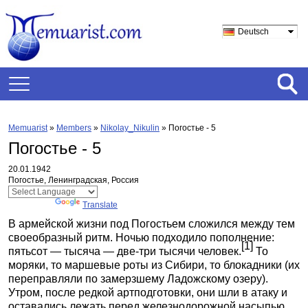
Deutsch
Memuarist
»
Members
»
Nikolay_Nikulin
»
Погостье - 5
Погостье - 5
20.01.1942
Погостье, Ленинградская, Россия
Powered by
Translate
В армейской жизни под Погостьем сложился между тем
своеобразный ритм. Ночью подходило пополнение:
[1]
пятьсот — тысяча — две-три тысячи человек.
То
моряки, то маршевые роты из Сибири, то блокадники (их
переправляли по замерзшему Ладожскому озеру).
Утром, после редкой артподготовки, они шли в атаку и
оставались лежать перед железнодорожной насыпью.