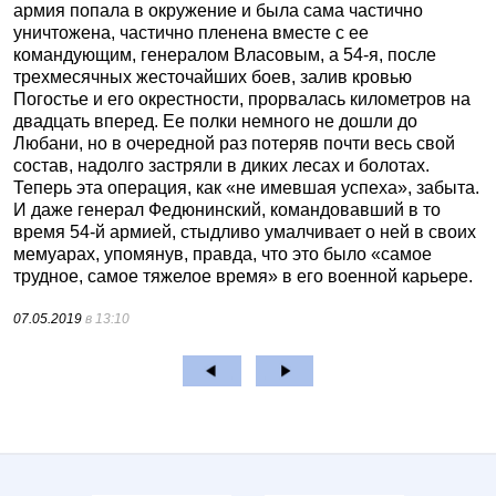
армия попала в окружение и была сама частично
уничтожена, частично пленена вместе с ее
командующим, генералом Власовым, а 54-я, после
трехмесячных жесточайших боев, залив кровью
Погостье и его окрестности, прорвалась километров на
двадцать вперед. Ее полки немного не дошли до
Любани, но в очередной раз потеряв почти весь свой
состав, надолго застряли в диких лесах и болотах.
Теперь эта операция, как «не имевшая успеха», забыта.
И даже генерал Федюнинский, командовавший в то
время 54-й армией, стыдливо умалчивает о ней в своих
мемуарах, упомянув, правда, что это было «самое
трудное, самое тяжелое время» в его военной карьере.
07.05.2019
в 13:10