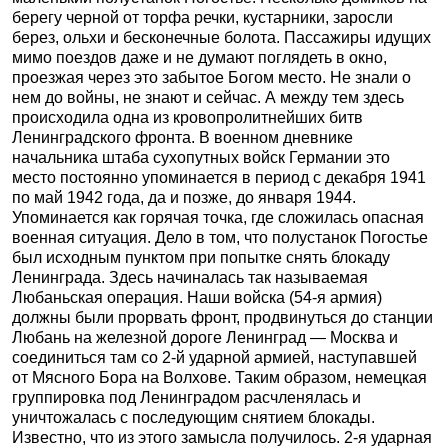
берегу черной от торфа речки, кустарники, заросли
берез, ольхи и бесконечные болота. Пассажиры идущих
мимо поездов даже и не думают поглядеть в окно,
проезжая через это забытое Богом место. Не знали о
нем до войны, не знают и сейчас. А между тем здесь
происходила одна из кровопролитнейших битв
Ленинградского фронта. В военном дневнике
начальника штаба сухопутных войск Германии это
место постоянно упоминается в период с декабря 1941
по май 1942 года, да и позже, до января 1944.
Упоминается как горячая точка, где сложилась опасная
военная ситуация. Дело в том, что полустанок Погостье
был исходным пунктом при попытке снять блокаду
Ленинграда. Здесь начиналась так называемая
Любаньская операция. Наши войска (54-я армия)
должны были прорвать фронт, продвинуться до станции
Любань на железной дороге Ленинград — Москва и
соединиться там со 2-й ударной армией, наступавшей
от Мясного Бора на Волхове. Таким образом, немецкая
группировка под Ленинградом расчленялась и
уничтожалась с последующим снятием блокады.
Известно, что из этого замысла получилось. 2-я ударная