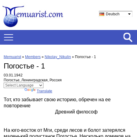
Deutsch
Memuarist
»
Members
»
Nikolay_Nikulin
»
Погостье - 1
Погостье - 1
03.01.1942
Погостье, Ленинградская, Россия
Powered by
Translate
Тот, кто забывает свою историю, обречен на ее
повторение
Древний философ
На юго-восток от Мги, среди лесов и болот затерялся
маленький полустанок Погостье. Несколько домиков на