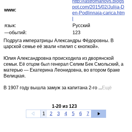
http://lastromanovs.blogs
pot.com/2015/02/Julija-D
www:
en-Podlinnaja-carica.htm
l
язык:
Русский
—обытий:
123
Подруга императрицы Александры Фёдоровны. В
царской семье её звали «пилип с кнопкой».
Юлия Александровна происходила из дворянской
семьи. Её отцом был генерал Селим Бек Смольский, а
матерью — Екатерина Леонидовна, во втором браке
Велицкая.
В 1907 году вышла замуж за капитана 2-го ...
Ещё
1
-
20
из
123
1
2
3
4
5
6
7