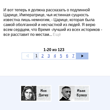
И вот теперь я должна рассказать о подлинной
Царице, Императрице, чья истинная сущность
известна лишь немногим, - Царице, которая была
самой оболганной и несчастной из людей. Я верю
всем сердцем, что Время -лучший из всех историков -
все расставит по местам...
Ещё
1
-
20
из
123
1
2
3
4
5
6
7