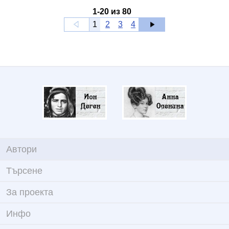
1
-
20
из
80
1
2
3
4
Автори
Търсене
За проекта
Инфо