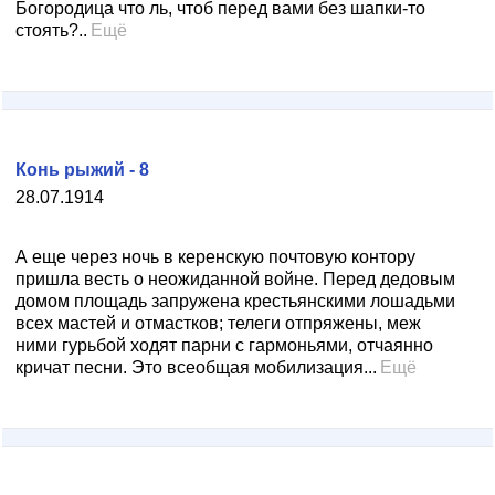
Богородица что ль, чтоб перед вами без шапки-то
стоять?..
Ещё
Конь рыжий - 8
28.07.1914
А еще через ночь в керенскую почтовую контору
пришла весть о неожиданной войне. Перед дедовым
до­мом площадь запружена крестьянскими лошадьми
всех мастей и отмастков; телеги отпряжены, меж
ними гурь­бой ходят парни с гармоньями, отчаянно
кричат песни. Это всеобщая мобилизация...
Ещё