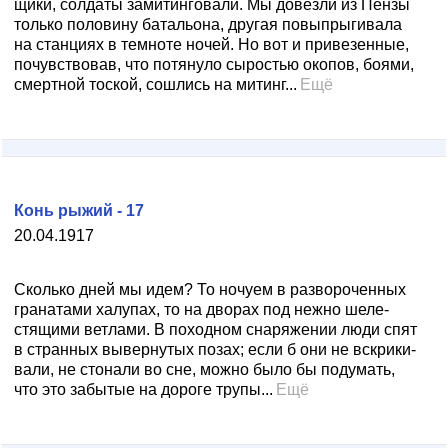
щики, солдаты замитинговали. Мы довезли из Пензы
только половину батальона, другая повыпрыгивала
на станциях в темноте ночей. Но вот и привезенные,
почув­ствовав, что потянуло сыростью окопов, боями,
смерт­ной тоской, сошлись на митинг...
Ещё
Конь рыжий - 17
20.04.1917
Сколько дней мы идем? То ночуем в разворочен­ных
гранатами халупах, то на дворах под нежно шеле­
стящими ветлами. В походном снаряжении люди спят
в странных вывернутых позах; если б они не вскрики­
вали, не стонали во сне, можно было бы подумать,
что это забытые на дороге трупы...
Ещё