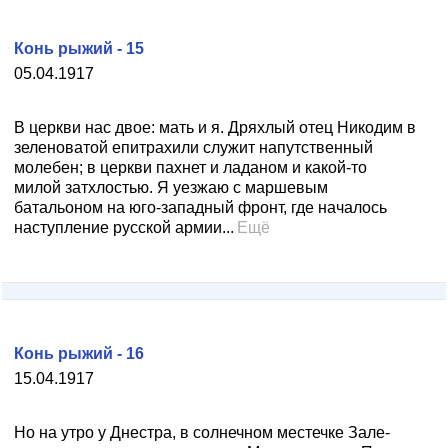
Конь рыжий - 15
05.04.1917
В церкви нас двое: мать и я. Дряхлый отец Никодим в
зеленоватой епитрахили служит напутствен­ный
молебен; в церкви пахнет и ладаном и какой-то
милой затхлостью. Я уезжаю с маршевым
батальоном на юго-западный фронт, где началось
наступление рус­ской армии...
Ещё
Конь рыжий - 16
15.04.1917
Но на утро у Днестра, в солнечном местечке Зале­