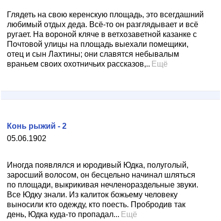
Глядеть на свою керенскую площадь, это всегдашний
любимый отдых деда. Всё-то он разглядывает и всё
ругает. На вороной кляче в ветхозаветной казанке с
Почтовой улицы на площадь выехали помещики,
отец и сын Лахтины; они славятся небывалым
враньем своих охотничьих рассказов,..
Ещё
Конь рыжий - 2
05.06.1902
Иногда появлялся и юродивый Юдка, полуголый,
заросший волосом, он бесцельно начинал шляться
по площади, выкрикивая нечленораздельные звуки.
Все Юдку знали. Из калиток божьему человеку
выносили кто одежду, кто поесть. Пробродив так
день, Юдка куда-то пропадал...
Ещё