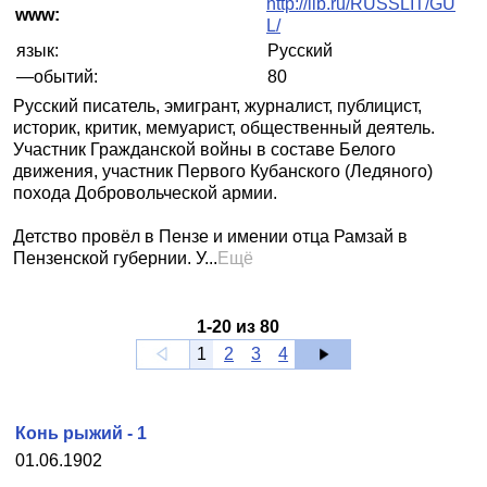
http://lib.ru/RUSSLIT/GU
www:
L/
язык:
Русский
—обытий:
80
Русский писатель, эмигрант, журналист, публицист,
историк, критик, мемуарист, общественный деятель.
Участник Гражданской войны в составе Белого
движения, участник Первого Кубанского (Ледяного)
похода Добровольческой армии.
Детство провёл в Пензе и имении отца Рамзай в
Пензенской губернии. У...
Ещё
1
-
20
из
80
1
2
3
4
Конь рыжий - 1
01.06.1902