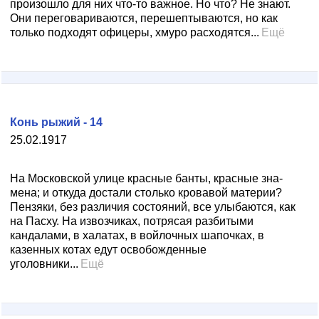
произошло для них что-то важное. Но что? Не знают.
Они пере­говариваются, перешептываются, но как
только подхо­дят офицеры, хмуро расходятся...
Ещё
Конь рыжий - 14
25.02.1917
На Московской улице красные банты, красные зна­
мена; и откуда достали столько кро­вавой материи?
Пензяки, без различия состояний, все улыбаются, как
на Пасху. На извозчиках, потрясая раз­битыми
кандалами, в халатах, в войлочных шапочках, в
казенных котах едут освобожденные
уголовники...
Ещё