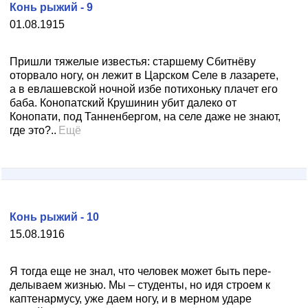
Конь рыжий - 9
01.08.1915
Пришли тяжелые известья: старшему Сбитнёву
оторвало ногу, он лежит в Царском Селе в лазарете,
а в евлашевской ночной избе потихоньку плачет его
баба. Конопатский Крушинин убит далеко от
Конопати, под Танненбергом, на селе даже не знают,
где это?..
Ещё
Конь рыжий - 10
15.08.1916
Я тогда еще не знал, что человек может быть пере­
делываем жизнью. Мы – студенты, но идя строем к
каптенармусу, уже даем ногу, и в мерном ударе