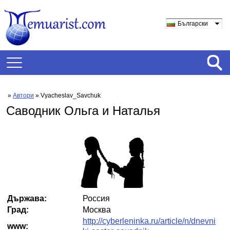
Български
»
Автори
» Vyacheslav_Savchuk
Саводник Ольга и Наталья
Държава:
Россия
Град:
Москва
http://cyberleninka.ru/article/n/dnevni
www: