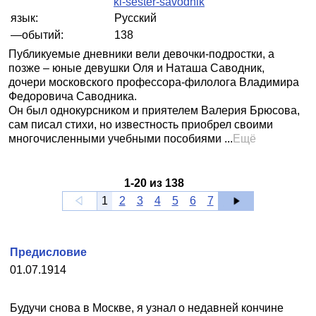
ki-sester-savodnik
язык:
Русский
—обытий:
138
Публикуемые дневники вели девочки-подростки, а
позже – юные девушки Оля и Наташа Саводник,
дочери московского профессора-филолога Владимира
Федоровича Саводника.
Он был однокурсником и приятелем Валерия Брюсова,
сам писал стихи, но известность приобрел своими
многочисленными учебными пособиями ...
Ещё
1
-
20
из
138
1
2
3
4
5
6
7
Предисловие
01.07.1914
Будучи снова в Москве, я узнал о недавней кончине