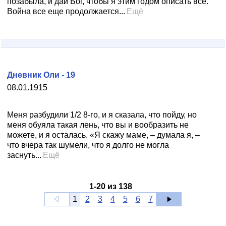
позабыла, и дай Бог, чтобы я этим годом описать все.
Война все еще продолжается...
Ещё
Дневник Оли - 19
08.01.1915
Меня разбудили 1/2 8-го, и я сказала, что пойду, но
меня обуяла такая лень, что вы и вообразить не
можете, и я осталась. «Я скажу маме, – думала я, –
что вчера так шумели, что я долго не могла
заснуть...
Ещё
1
-
20
из
138
1
2
3
4
5
6
7