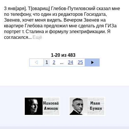
3 янв[аря]. Т[оварищ] Глебов-Путиловский сказал мне
по телефону, что один из редакторов Госиздата,
Звенев, хочет меня видеть. Вечером Звенев на
квартире Глебова предложил мне сделать для ГИЗа
портрет т. Сталина и формулу электрификации. Я
согласился...
Ещё
1
-
20
из
483
1
2
...
24
25