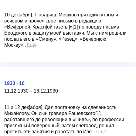
10 дек[абря]. Т[оварищ] Мешков приходил утром и
вечером и прочел свое письмо в редакцию
«Веч[ерней] Красн[ой газеты]»[1] по поводу письма
Бродского в защиту моей выставки. Мы с ним решили
послать его в «Смену», «Резец», «Вечернюю
Москву»..
Ещё
1930 - 16
11.12.1930 – 16.12.1930
11 и 12 дек[абря]. Дал постановку на сделанность
Михайлову. Он сын гравера Рашевского[1],
работавшего до революции в «Ниве», по профессии
присяжный поверенный, затем счетовод, решил
бросить эти занятия и работать по Изо...
Ещё