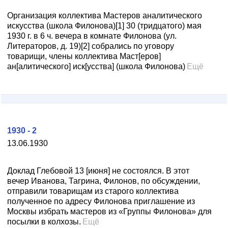
Организация коллектива Мастеров аналитического
искусства (школа Филонова)[1] 30 (тридцатого) мая
1930 г. в 6 ч. вечера в комнате Филонова (ул.
Литераторов, д. 19)[2] собрались по уговору
товарищи, члены коллектива Маст[еров]
ан[алитического] иск[усства] (школа Филонова)
Ещё
1930 - 2
13.06.1930
Доклад Глебовой 13 [июня] не состоялся. В этот
вечер Иванова, Тагрина, Филонов, по обсуждении,
отправили товарищам из старого коллектива
полученное по адресу Филонова приглашение из
Москвы избрать мастеров из «Группы Филонова» для
посылки в колхозы.
Ещё