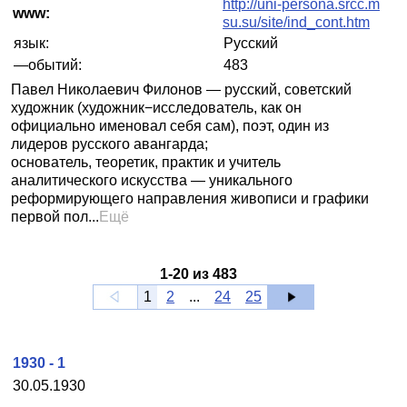
http://uni-persona.srcc.m
www:
su.su/site/ind_cont.htm
язык:
Русский
—обытий:
483
Павел Николаевич Филонов — русский, советский
художник (художник−исследователь, как он
официально именовал себя сам), поэт, один из
лидеров русского авангарда;
основатель, теоретик, практик и учитель
аналитического искусства — уникального
реформирующего направления живописи и графики
первой пол...
Ещё
1
-
20
из
483
1
2
...
24
25
1930 - 1
30.05.1930