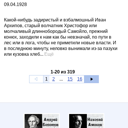
09.04.1928
Какой-нибудь задиристый и взбалмошный Иван
Архипов, старый волчатник Христофор или
молчаливый длиннобородый Самойло, прежний
конюх, заходили к нам как бы невзначай, по пути в
лес или в лога, чтобы не приметили новые власти. И
в последнюю минуту, неловко вынимали из-за пазухи
или кузовка хлеб...
Ещё
1
-
20
из
319
1
2
...
15
16