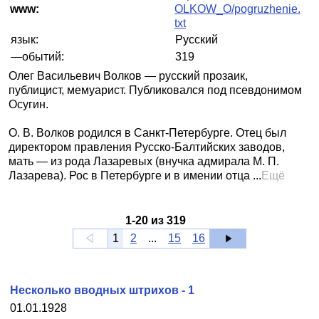
www:
OLKOW_O/pogruzhenie.
txt
язык:
Русский
—обытий:
319
Олег Васильевич Волков — русский прозаик,
публицист, мемуарист. Публиковался под псевдонимом
Осугин.
О. В. Волков родился в Санкт-Петербурге. Отец был
директором правления Русско-Балтийских заводов,
мать — из рода Лазаревых (внучка адмирала М. П.
Лазарева). Рос в Петербурге и в имении отца ...
Ещё
1
-
20
из
319
1
2
...
15
16
Несколько вводных штрихов - 1
01.01.1928