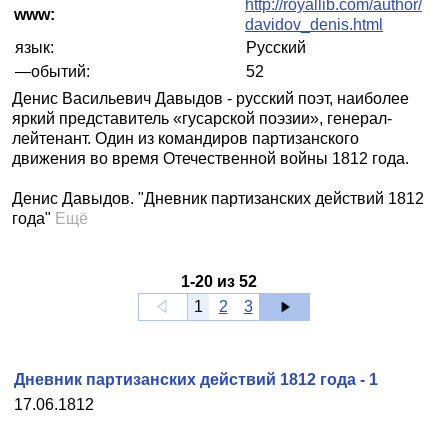
http://royallib.com/author/
www:
davidov_denis.html
язык:
Русский
—обытий:
52
Денис Васильевич Давыдов - русский поэт, наиболее
яркий представитель «гусарской поэзии», генерал-
лейтенант. Один из командиров партизанского
движения во время Отечественной войны 1812 года.
Денис Давыдов. "Дневник партизанских действий 1812
года"
Ещё
1
-
20
из
52
1
2
3
Дневник партизанских действий 1812 года - 1
17.06.1812