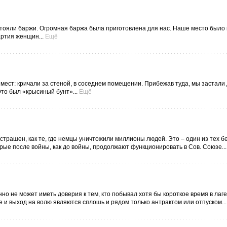
стояли баржи. Огромная баржа была приготовлена для нас. Наше место было 
артия женщин...
Ещё
мест: кричали за стеной, в соседнем помещении. Прибежав туда, мы застали
Это был «крысиный бунт»...
Ещё
ак страшен, как те, где немцы уничтожили миллионы людей. Это – один из тех 
рые после войны, как до войны, продолжают функционировать в Сов. Союзе...
о не может иметь доверия к тем, кто побывал хотя бы короткое время в лаге
 и выход на волю являются сплошь и рядом только антрактом или отпуском...