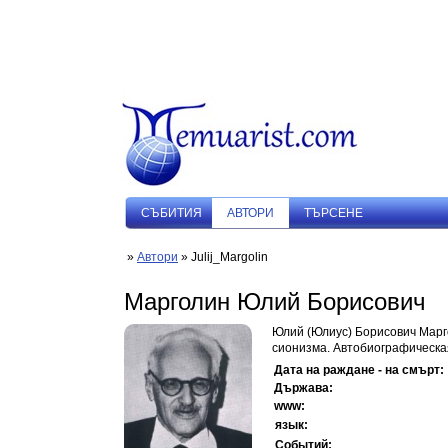
СЪБИТИЯ
АВТОРИ
ТЪРСЕНЕ
»
Автори
» Julij_Margolin
Марголин Юлий Борисович
Юлий (Юлиус) Борисович Марго
сионизма. Автобиографическая
Дата на раждане - на смърт:
Държава:
www:
язык:
Событий: