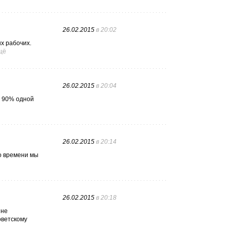
26.02.2015
в 20:02
х рабочих.
щё
26.02.2015
в 20:04
а 90% одной
26.02.2015
в 20:14
го времени мы
26.02.2015
в 20:18
 не
оветскому