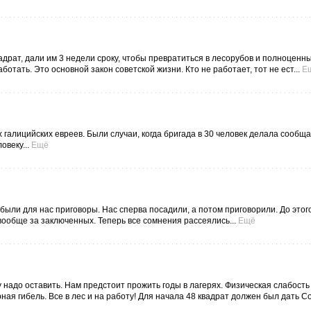
адрат, дали им 3 недели сроку, чтобы превратиться в лесорубов и полноценны
отать. Это основной закон советской жизни. Кто не работает, тот не ест...
Е
 галицийских евреев. Были случаи, когда бригада в 30 человек делала сообщ
овеку...
Ещё
были для нас приговоры. Нас сперва посадили, а потом приговорили. До это
 вообще за заключенных. Теперь все сомнения рассеялись...
Ещё
надо оставить. Нам предстоит прожить годы в лагерях. Физическая слабость
ная гибель. Все в лес и на работу! Для начала 48 квадрат должен был дать С