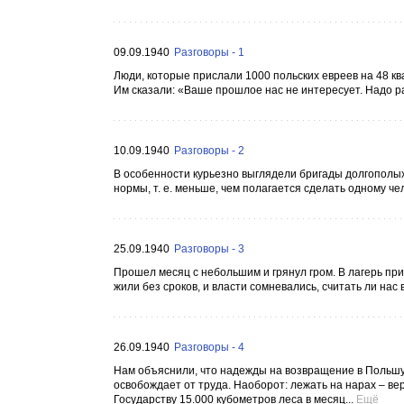
09.09.1940
Разговоры - 1
Люди, которые прислали 1000 польских евреев на 48 кв
Им сказали: «Ваше прошлое нас не интересует. Надо раб
10.09.1940
Разговоры - 2
В особенности курьезно выглядели бригады долгополых
нормы, т. е. меньше, чем полагается сделать одному чел
25.09.1940
Разговоры - 3
Прошел месяц с небольшим и грянул гром. В лагерь при
жили без сроков, и власти сомневались, считать ли нас
26.09.1940
Разговоры - 4
Нам объяснили, что надежды на возвращение в Польшу 
освобождает от труда. Наоборот: лежать на нарах – вер
Государству 15.000 кубометров леса в месяц...
Ещё