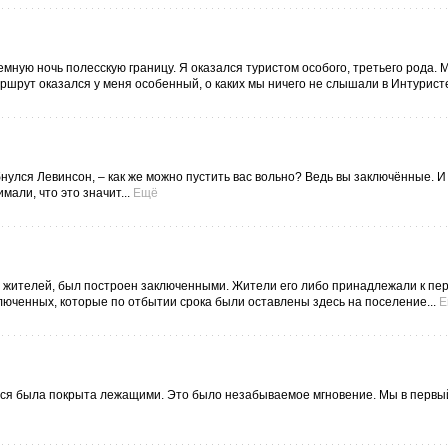
емную ночь полесскую границу. Я оказался туристом особого, третьего рода. 
ршрут оказался у меня особенный, о каких мы ничего не слышали в Интуристе
ыбнулся Левинсон, – как же можно пустить вас вольно? Ведь вы заключённые. И
али, что это значит...
Ещё
яч жителей, был построен заключенными. Жители его либо принадлежали к пе
люченных, которые по отбытии срока были оставлены здесь на поселение...
Е
 вся была покрыта лежащими. Это было незабываемое мгновение. Мы в первы