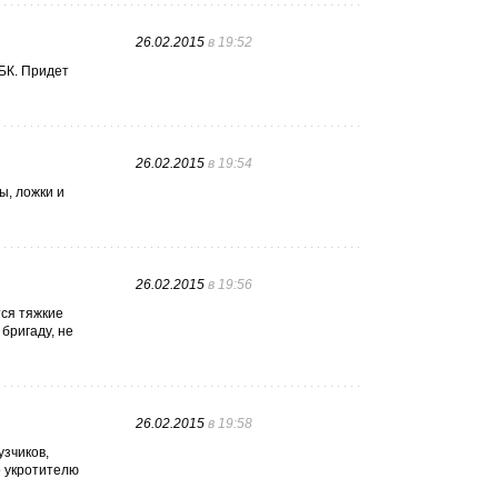
26.02.2015
в 19:52
БК. Придет
26.02.2015
в 19:54
ы, ложки и
26.02.2015
в 19:56
тся тяжкие
бригаду, не
26.02.2015
в 19:58
узчиков,
о укротителю