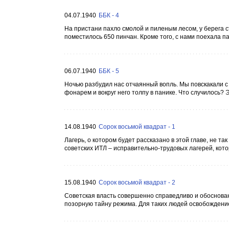
04.07.1940
ББК - 4
На пристани пахло смолой и пиленым лесом, у берега 
поместилось 650 пинчан. Кроме того, с нами поехала п
06.07.1940
ББК - 5
Ночью разбудил нас отчаянный вопль. Мы повскакали с 
фонарем и вокруг него толпу в панике. Что случилось? 
14.08.1940
Сорок восьмой квадрат - 1
Лагерь, о котором будет рассказано в этой главе, не т
советских ИТЛ – исправительно-трудовых лагерей, кото
15.08.1940
Сорок восьмой квадрат - 2
Советская власть совершенно справедливо и обоснованн
позорную тайну режима. Для таких людей освобождение