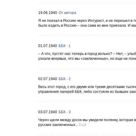
19.06.1940
От автора
Я не поехал в Россию через Интурист, и не перешел в т
было ездить в Россию – она сама ко мне приехала. И ма
01.07.1940
ББК - 1
– А что, пустят нас теперь в город вольно? – Нет, – ул
узнали впервые, что мы «заключенные», но еще не поним
02.07.1940
ББК - 2
Весь этот город, с его двумя или тремя десятками тыс
управления лагерей ББК, либо состояли из бывших зак
03.07.1940
ББК - 3
Через щели между досок мы увидели полянку, которая
русских заключенных...
Ещё