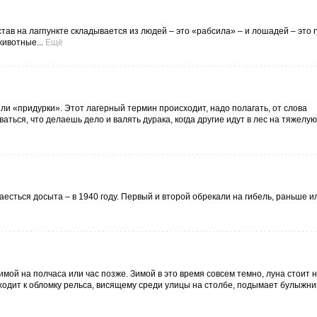
тав на лагпункте складывается из людей – это «рабсила» – и лошадей – это г
ивотные...
Ещё
или «придурки». Этот лагерный термин происходит, надо полагать, от слова
ваться, что делаешь дело и валять дурака, когда другие идут в лес на тяжелую
аесться досыта – в 1940 году. Первый и второй обрекали на гибель, раньше и
зимой на полчаса или час позже. Зимой в это время совсем темно, луна стоит 
одит к обломку рельса, висящему среди улицы на столбе, подымает булыжник