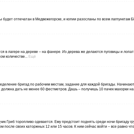
ы будет отпечатан в Медвежегорске, и копии разосланы по всем лагпунктам Б
тся в лагере на дереве – на фанере. Из дерева же делаются пуговицы и лопат
ом количестве...
Ещё
еделение бригад по рабочим местам, задание для каждой бригады. Начинаю
 должна дать не менее 60 фестметров. Дашь – получишь 10 пачек махорки на 
ик Гриб торопливо одевается. Ему предстоит поднять среди ночи бригаду гр
м после своих каторжных 12 или 15 часов. К ним сейчас войти – все равно чт