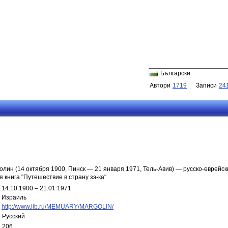
Български
Автори
1719
Записи
24
лин (14 октября 1900, Пинск — 21 января 1971, Тель-Авив) — русско-еврейск
 книга "Путешествие в страну зэ-ка"
14.10.1900 – 21.01.1971
Израиль
http://www.lib.ru/MEMUARY/MARGOLIN/
Русский
206