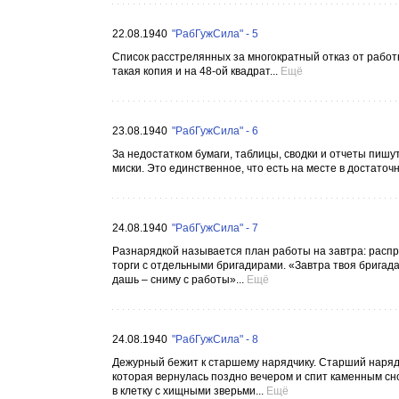
22.08.1940
"РабГужСила" - 5
Список расстрелянных за многократный отказ от работ
такая копия и на 48-ой квадрат...
Ещё
23.08.1940
"РабГужСила" - 6
За недостатком бумаги, таблицы, сводки и отчеты пишу
миски. Это единственное, что есть на месте в достаточн
24.08.1940
"РабГужСила" - 7
Разнарядкой называется план работы на завтра: распр
торги с отдельными бригадирами. «Завтра твоя бригада
дашь – сниму с работы»...
Ещё
24.08.1940
"РабГужСила" - 8
Дежурный бежит к старшему нарядчику. Старший нарядч
которая вернулась поздно вечером и спит каменным сно
в клетку с хищными зверьми...
Ещё