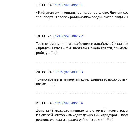
17.08.1940
"РабГужСила" - 1
«Рабгужсила» – гениальное лагерное слово. Личный сос
транспорт. В слове «рабгужсила» соединяются люди и ж
19.08.1940
"РабГужСила" - 2
Третью группу, рядом с рабочими и лагобслугой, состав
«придуриваться», т. е. вертеться около власти, прикиды
работу...
Ещё
20.08.1940
"РабГужСила" - 3
Только третий и четвертый котел давали возможность н
позже...
Ещё
21.08.1940
"РабГужСила" - 4
День на 48 квадрате начинается летом в 5 часов утра, 
Из дверей конторы выходит дежурный «придурок», подх
ржавого железа и с размаху бьет о рельс...
Ещё