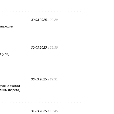
30.03.2025
в 22:29
ачинающим
ё
30.03.2025
в 22:30
 (или,
30.03.2025
в 22:31
красно считал
лины (верста,
31.03.2025
в 13:45