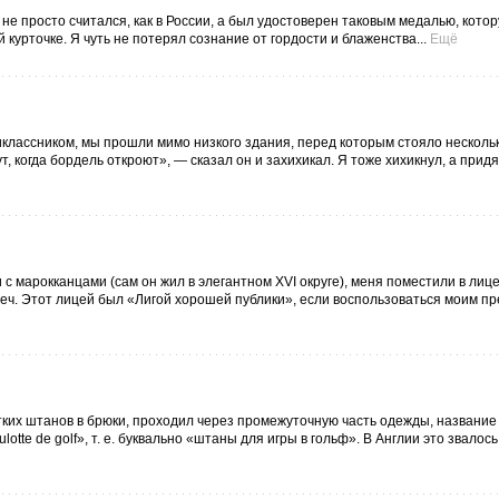
 не просто считался, как в России, а был удостоверен таковым медалью, кото
курточке. Я чуть не потерял сознание от гордости и блаженства...
Ещё
классником, мы прошли мимо низкого здания, перед которым стояло несколь
, когда бордель откроют», — сказал он и захихикал. Я тоже хихикнул, а придя
с марокканцами (сам он жил в элегантном XVI округе), меня поместили в лиц
треч. Этот лицей был «Лигой хорошей публики», если воспользоваться моим п
ротких штанов в брюки, проходил через промежуточную часть одежды, название
te de golf», т. е. буквально «штаны для игры в гольф». В Англии это звалось 