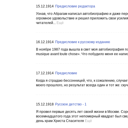
15.12.1914
Предисловие редактора
Узнав, что Абрагам написал автобиографию и даже перев
огромное удовольствие и решил приложить свои усилия,
читателей...
Ещё
16.12.1914
Предисловие к русскому изданию
В ноябре 1987 года вышла в свет моя автобиография под
musique avant toute chose». Что побудило меня ее напи
17.12.1914
Предисловие
Когда я страдаю бессонницей, что, к сожалению, случа
моего прошлого, но результат всегда один и тот же: ску
15.12.1918
Русское детство - 1
Я провел первые десять лет своей жизни в Москве. Соро
восемнадцатого года этот непомерный квадрат был све
день храм Христа Спасителя
Ещё