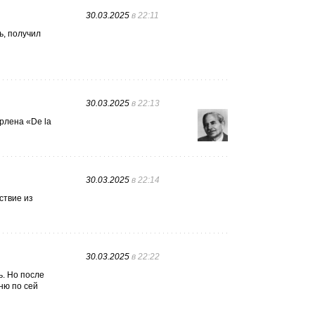
30.03.2025
в 22:11
ь, получил
30.03.2025
в 22:13
ерлена «De la
30.03.2025
в 22:14
ствие из
30.03.2025
в 22:22
ь. Но после
ню по сей