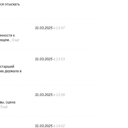
лся отыскать
31.03.2025
в 13:47
инности к
ющем...
Ещё
31.03.2025
в 13:53
, старший
ама держала в
31.03.2025
в 13:59
вы, сцена
Ещё
31.03.2025
в 14:02