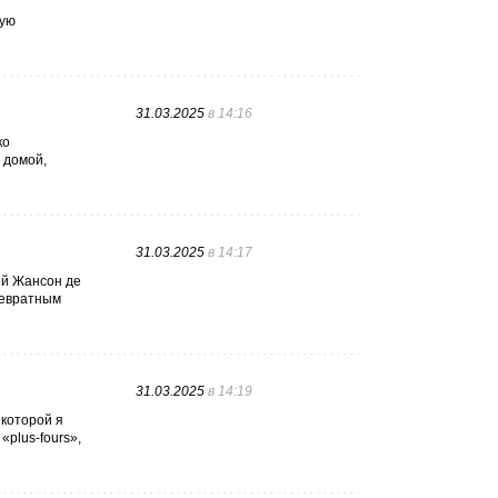
рую
31.03.2025
в 14:16
ко
 домой,
31.03.2025
в 14:17
ей Жансон де
ревратным
31.03.2025
в 14:19
 которой я
«plus-fours»,