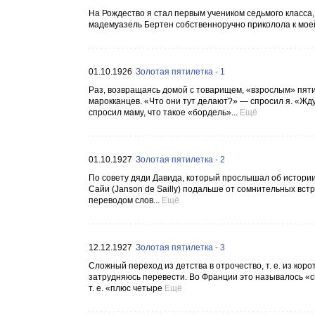
На Рождество я стал первым учеником седьмого класса,
мадемуазель Бертен собственноручно приколола к моей 
01.10.1926
Золотая пятилетка - 1
Раз, возвращаясь домой с товарищем, «взрослым» пяти
марокканцев. «Что они тут делают?» — спросил я. «Ждут
спросил маму, что такое «бордель»...
Ещё
01.10.1927
Золотая пятилетка - 2
По совету дяди Давида, который прослышал об истории 
Сайи (Janson de Sailly) подальше от сомнительных вс
переводом слов...
Ещё
12.12.1927
Золотая пятилетка - 3
Сложный переход из детства в отрочество, т. е. из ко
затрудняюсь перевести. Во Франции это называлось «culot
т. е. «плюс четыре
Ещё