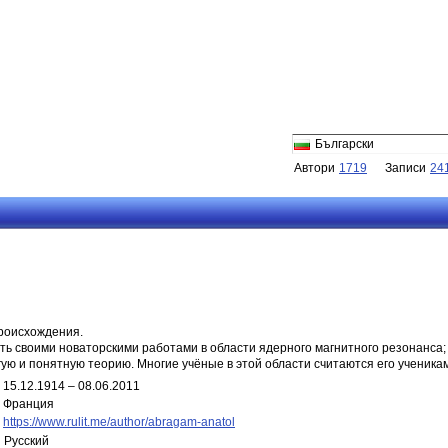
Български
Автори
1719
Записи
24
происхождения.
ь своими новаторскими работами в области ядерного магнитного резонанса;
ю и понятную теорию. Многие учёные в этой области считаются его учениками
15.12.1914 – 08.06.2011
Франция
https://www.rulit.me/author/abragam-anatol
Русский