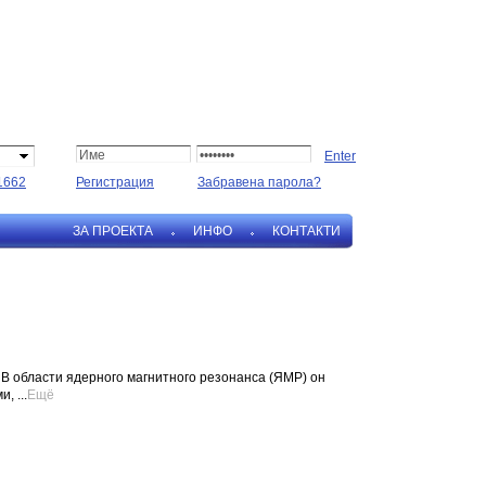
1662
Регистрация
Забравена парола?
ЗА ПРОЕКТА
ИНФО
КОНТАКТИ
 В области ядерного магнитного резонанса (ЯМР) он
, ...
Ещё