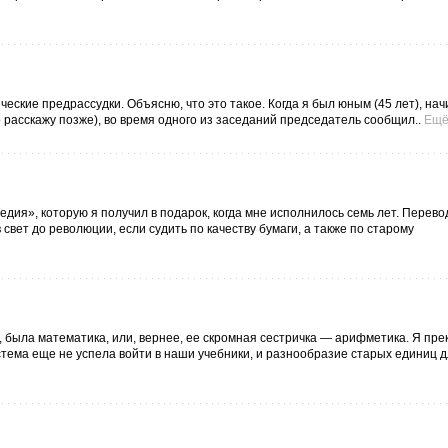
еские предрассудки. Объясню, что это такое. Когда я был юным (45 лет), н
расскажу позже), во время одного из заседаний председатель сообщил..
Ещ
дия», которую я получил в подарок, когда мне исполнилось семь лет. Перевод
 свет до революции, если судить по качеству бумаги, а также по старому
е, была математика, или, вернее, ее скромная сестричка — арифметика. Я пре
тема еще не успела войти в наши учебники, и разнообразие старых единиц д