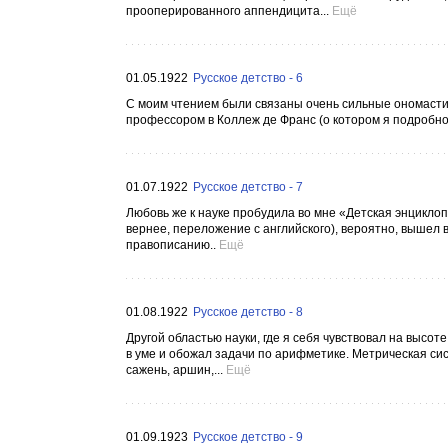
прооперированного аппендицита...
Ещё
01.05.1922
Русское детство - 6
С моим чтением были связаны очень сильные ономастич
профессором в Коллеж де Франс (о котором я подробно 
01.07.1922
Русское детство - 7
Любовь же к науке пробудила во мне «Детская энциклопе
вернее, переложение с английского), вероятно, вышел в
правописанию..
Ещё
01.08.1922
Русское детство - 8
Другой областью науки, где я себя чувствовал на высот
в уме и обожал задачи по арифметике. Метрическая сис
сажень, аршин,...
Ещё
01.09.1923
Русское детство - 9