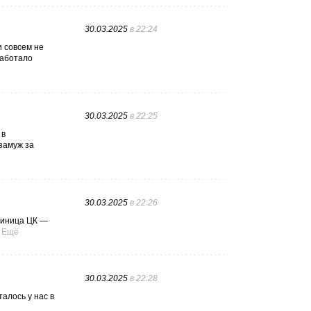
30.03.2025
в 22:24
и совсем не
работало
30.03.2025
в 22:25
 в
замуж за
30.03.2025
в 22:26
стиница ЦК —
Ещё
30.03.2025
в 22:28
талось у нас в