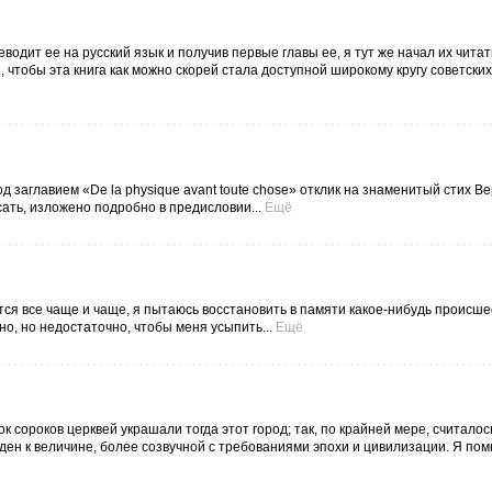
одит ее на русский язык и получив первые главы ее, я тут же начал их читат
 чтобы эта книга как можно скорей стала доступной широкому кругу советских
 заглавием «De la physique avant toute chose» отклик на знаменитый стих В
сать, изложено подробно в предисловии...
Ещё
ется все чаще и чаще, я пытаюсь восстановить в памяти какое-нибудь происше
чно, но недостаточно, чтобы меня усыпить...
Ещё
к сороков церквей украшали тогда этот город; так, по крайней мере, считалос
ден к величине, более созвучной с требованиями эпохи и цивилизации. Я пом