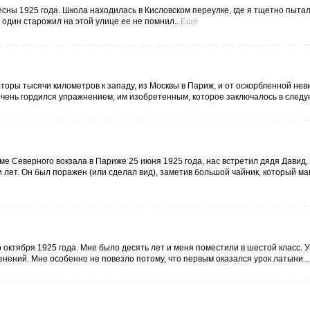
весны 1925 года. Школа находилась в Кисловском переулке, где я тщетно пыта
и один старожил на этой улице ее не помнил..
Ещё
олторы тысячи километров к западу, из Москвы в Париж, и от оскорбленной нев
чень гордился упражнением, им изобретенным, которое заключалось в следу
ме Северного вокзала в Париже 25 июня 1925 года, нас встретил дядя Давид
 лет. Он был поражен (или сделал вид), заметив большой чайник, который м
о октября 1925 года. Мне было десять лет и меня поместили в шестой класс. У
нений. Мне особенно не повезло потому, что первым оказался урок латыни...