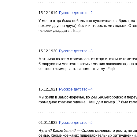
15.12.1919
Русское детство - 2
У моего отца была небольшая пуговичная фабрика; мать
похожи друг на друга), были интересными людьми. Оте
человек двадцать...
Ещё
15.12.1920
Русское детство - 3
Мать моя во всем отличалась от отца и, как мне кажетс
белорусском местечке в семье мелких лавочников, она
честного коммерсанта и помогать ему..
Ещё
15.12.1921
Русское детство - 4
Мы жили в Замоскворечье, во 2-м Бабьегородском переу
громадное красное здание. Наш дом номер 17 был каме
01.01.1922
Русское детство - 5
Ну, а я? Каков был я? — Скорее маленького роста, но зд
семье. Кроме кое-каких пищеварительных затруднений,