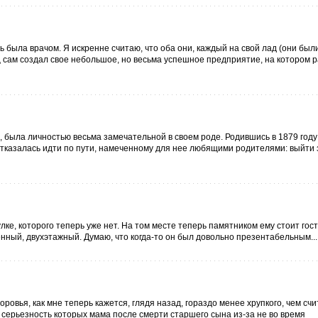
 была врачом. Я искренне считаю, что оба они, каждый на свой лад (они был
ц сам создал свое небольшое, но весьма успешное предприятие, на котором 
я, была личностью весьма замечательной в своем роде. Родившись в 1879 году
 отказалась идти по пути, намеченному для нее любящими родителями: выйти 
лке, которого теперь уже нет. На том месте теперь памятником ему стоит го
нный, двухэтажный. Думаю, что когда-то он был довольно презентабельным...
оровья, как мне теперь кажется, глядя назад, гораздо менее хрупкого, чем счи
 серьезность которых мама после смерти старшего сына из-за не во время