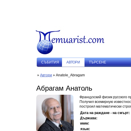
СЪБИТИЯ
АВТОРИ
ТЪРСЕНЕ
»
Автори
» Anatole_Abragam
Абрагам Анатоль
Французский физик русского 
Получил всемирную известност
построил математически строгу
Дата на раждане - на смърт:
Държава:
www:
язык: