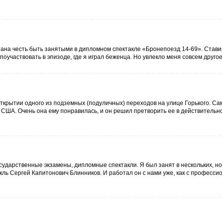
казана честь быть занятыми в дипломном спектакле «Бронепоезд 14-69». Стави
участвовать в эпизоде, где я играл беженца. Но увлекло меня совсем другое.
ткрытии одного из подземных (подуличных) переходов на улице Горького. Са
 США. Очень она ему понравилась, и он решил претворить ее в действительно
государственные экзамены, дипломные спектакли. Я был занят в нескольких, н
ль Сергей Капитонович Блинников. И работал он с нами уже, как с професс