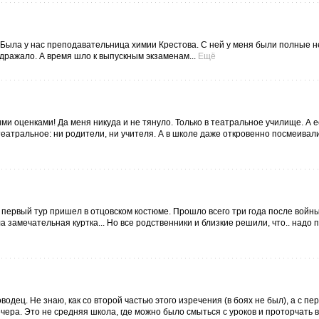
 Была у нас преподавательница химии Крестова. С ней у меня были полные н
аздражало. А время шло к выпускным экзаменам...
Ещё
ими оценками! Да меня никуда и не тянуло. Только в театральное училище. А е
в театральное: ни родители, ни учителя. А в школе даже откровенно посмеивал
 первый тур пришел в отцовском костюме. Прошло всего три года после войны
а замечательная куртка... Но все родственники и близкие решили, что.. надо 
водец. Не знаю, как со второй частью этого изречения (в боях не был), а с пе
чера. Это не средняя школа, где можно было смыться с уроков и проторчать в