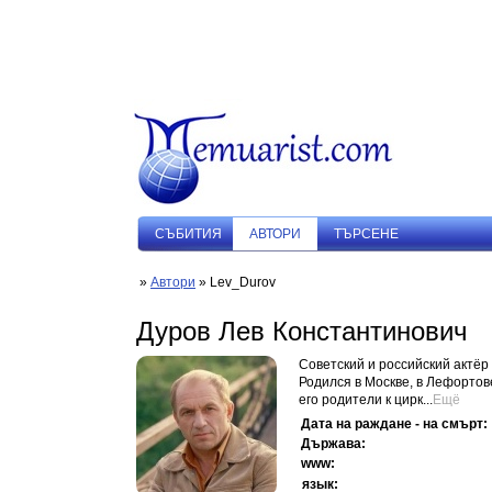
СЪБИТИЯ
АВТОРИ
ТЪРСЕНЕ
»
Автори
» Lev_Durov
Дуров Лев Константинович
Советский и российский актёр
Родился в Москве, в Лефортов
его родители к цирк...
Ещё
Дата на раждане - на смърт:
Държава:
www:
язык: