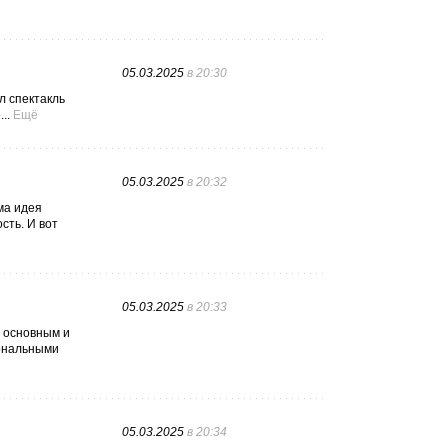
05.03.2025
в 20:30
л спектакль
..
Ещё
05.03.2025
в 20:32
ма идея
сть. И вот
05.03.2025
в 20:33
о основным и
иональными
05.03.2025
в 20:34