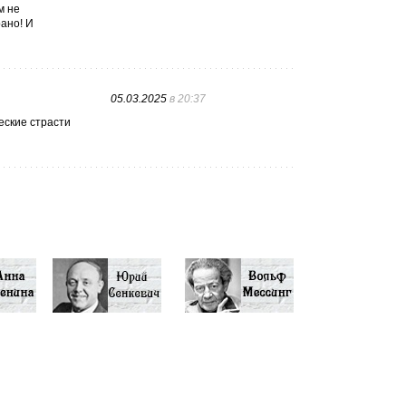
м не
рано! И
05.03.2025
в 20:37
еские страсти