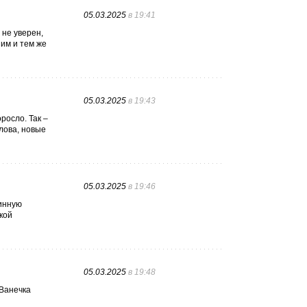
05.03.2025
в 19:41
 не уверен,
им и тем же
05.03.2025
в 19:43
росло. Так –
лова, новые
05.03.2025
в 19:46
тинную
кой
05.03.2025
в 19:48
 Ванечка