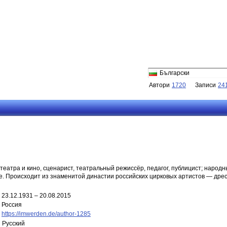
Български
Автори
1720
Записи
24
 театра и кино, сценарист, театральный режиссёр, педагог, публицист; народ
е. Происходит из знаменитой династии российских цирковых артистов — дре
23.12.1931 – 20.08.2015
Россия
https://imwerden.de/author-1285
Русский