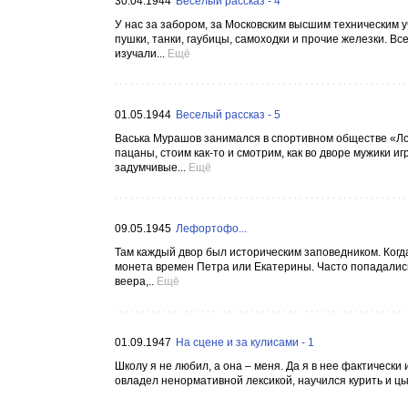
30.04.1944
Веселый рассказ - 4
У нас за забором, за Московским высшим техническим
пушки, танки, гаубицы, самоходки и прочие железки. В
изучали...
Ещё
01.05.1944
Веселый рассказ - 5
Васька Мурашов занимался в спортивном обществе «Лок
пацаны, стоим как-то и смотрим, как во дворе мужики и
задумчивые...
Ещё
09.05.1945
Лефортофо...
Там каждый двор был историческим заповедником. Когд
монета времен Петра или Екатерины. Часто попадались
веера,..
Ещё
01.09.1947
На сцене и за кулисами - 1
Школу я не любил, а она – меня. Да я в нее фактически
овладел ненормативной лексикой, научился курить и цык