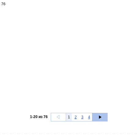
76
1
-
20
из
76
1
2
3
4