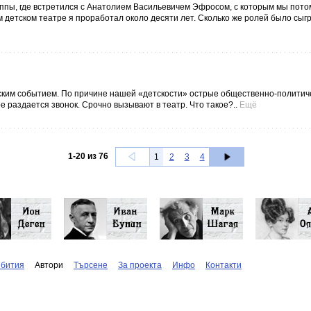
уппы, где встретился с Анатолием Васильевичем Эфросом, с которым мы пото
м детском театре я проработал около десяти лет. Сколько же ролей было сыг
ским событием. По причине нашей «детскости» острые общественно-политич
е раздается звонок. Срочно вызывают в театр. Что такое?..
Ещё
1
-
20
из
76
1
2
3
4
бития
Автори
Търсене
За проекта
Инфо
Контакти