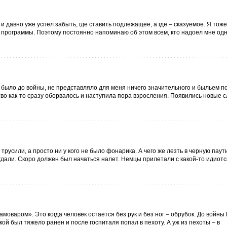
и давно уже успел забыть, где ставить подлежащее, а где – сказуемое. Я тоже
й программы. Поэтому постоянно напоминаю об этом всем, кто надоел мне одн
о было до войны, не представляло для меня ничего значительного и быльем по
во как-то сразу оборвалось и наступила пора взросления. Появились новые с
 трусили, а просто ни у кого не было фонарика. А чего же лезть в черную пау
 ждали. Скоро должен был начаться налет. Немцы прилетали с какой-то идиотс
моваром». Это когда человек остается без рук и без ног – обрубок. До войны
ой был тяжело ранен и после госпиталя попал в пехоту. А уж из пехоты – в