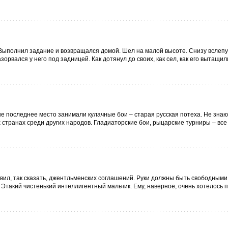
. Выполнил задание и возвращался домой. Шел на малой высоте. Снизу вслеп
орвался у него под задницей. Как дотянул до своих, как сел, как его вытащи
не последнее место занимали кулачные бои – старая русская потеха. Не знаю,
 странах среди других народов. Гладиаторские бои, рыцарские турниры – все
вил, так сказать, джентльменских соглашений. Руки должны быть свободными 
Этакий чистенький интеллигентный мальчик. Ему, наверное, очень хотелось п