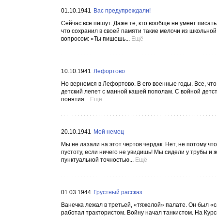
01.10.1941
Вас предупреждали!
Сейчас все пишут. Даже те, кто вообще не умеет писать 
что сохранил в своей памяти такие мелочи из школьно
вопросом: «Ты пишешь...
Ещё
10.10.1941
Лефортово
Но вернемся в Лефортово. В его военные годы. Все, чт
детский лепет с манной кашей пополам. С войной детст
понятия...
Ещё
20.10.1941
Мой немец
Мы не лазали на этот чертов чердак. Нет, не потому что
пустоту, если ничего не увидишь! Мы сидели у трубы и
пунктуальной точностью...
Ещё
01.03.1944
Грустный рассказ
Ванечка лежал в третьей, «тяжелой» палате. Он был «са
работал трактористом. Войну начал танкистом. На Курск