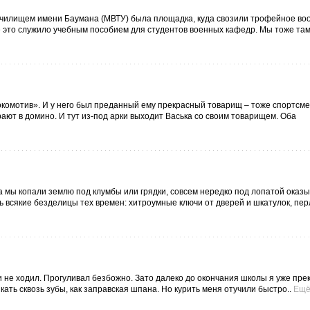
 училищем имени Баумана (МВТУ) была площадка, куда свозили трофейное во
се это служило учебным пособием для студентов военных кафедр. Мы тоже там
омотив». И у него был преданный ему прекрасный товарищ – тоже спортсмен
грают в домино. И тут из-под арки выходит Васька со своим товарищем. Оба
а мы копали землю под клумбы или грядки, совсем нередко под лопатой оказ
 всякие безделицы тех времен: хитроумные ключи от дверей и шкатулок, пе
 и не ходил. Прогуливал безбожно. Зато далеко до окончания школы я уже пре
ать сквозь зубы, как заправская шпана. Но курить меня отучили быстро..
Ещ