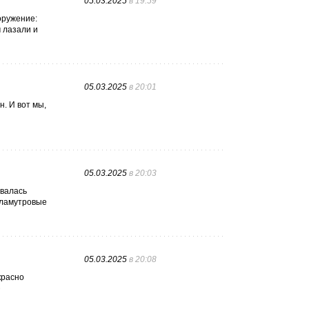
05.03.2025
в 19:59
оружение:
 лазали и
05.03.2025
в 20:01
. И вот мы,
05.03.2025
в 20:03
ывалась
рламутровые
05.03.2025
в 20:08
красно
ё