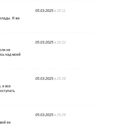
05.03.2025
в 20:11
елады. Я же
05.03.2025
в 20:22
сли не
ись над моей
05.03.2025
в 20:26
, и все
поступать
05.03.2025
в 20:29
рвой ее