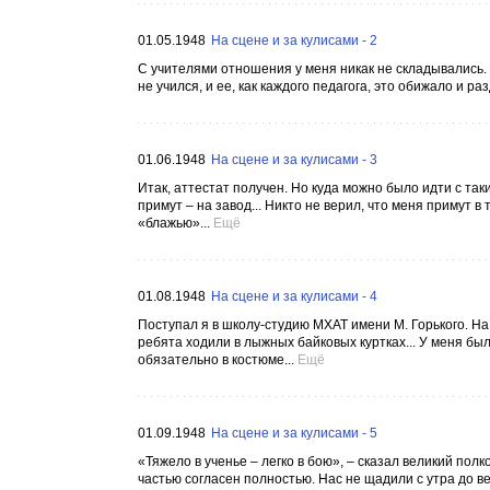
01.05.1948
На сцене и за кулисами - 2
С учителями отношения у меня никак не складывались.
не учился, и ее, как каждого педагога, это обижало и р
01.06.1948
На сцене и за кулисами - 3
Итак, аттестат получен. Но куда можно было идти с так
примут – на завод... Никто не верил, что меня примут 
«блажью»...
Ещё
01.08.1948
На сцене и за кулисами - 4
Поступал я в школу-студию МХАТ имени М. Горького. На
ребята ходили в лыжных байковых куртках... У меня был
обязательно в костюме...
Ещё
01.09.1948
На сцене и за кулисами - 5
«Тяжело в ученье – легко в бою», – сказал великий полко
частью согласен полностью. Нас не щадили с утра до ве