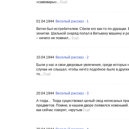
«самовары»...
Ещё
01.04.1944
Веселый рассказ - 1
Витек был истребителем. Сбили его как-то по-дурацки
зенитки. Шальной снаряд попал в Витькину машину и раз
– ничего не помнил...
Ещё
10.04.1944
Веселый рассказ - 2
Были у нас и свои дворовые увлечения, среди которых 
случае не слышал, чтобы нечто подобное было в других
то...
Ещё
20.04.1944
Веселый рассказ - 3
А тогда… Тогда существовал целый свод неписаных пра
предметов. Помню, в нашем дворе появился новенький. 
как сейчас говорят, «крутым
Ещё