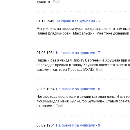
туалете..
Ещё
01.11.1949
На сцене и за кулисами - 6
Мы учились на втором курсе, когда сказали, что нам о
Павел Владимирович Массальский. Мне тоже доверили по
01.03.1954
На сцене и за кулисами - 7
Первый раз я увидел Никиту Сергеевича Хрущева при о
переходов пришла в голову Хрущева после его визита в
выхожу я как-то из Проезда МХАТа.
Ещё
20.06.1954
На сцене и за кулисами - 8
Четыре года пролетели в студии как один день. И вот 
любимым для меня был «Егор Булычов». Ставил спектак
актерами...
Ещё
03.09.1954
На сцене и за кулисами - 9