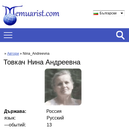
Български
»
Автори
» Nina_Andreevna
Товкач Нина Андреевна
Държава:
Россия
язык:
Русский
—обытий:
13