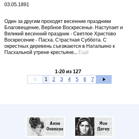
03.05.1891
Один за другим проходят весенние праздники
Благовещение, Вербное Воскресенье. Наступает и
Великий весенний праздник - Светлое Христово
Воскресение - Пасха. Страстная Суббота. С
окрестных деревень съезжаются в Натальино к
Пасхальной утрене крестьяне...
Ещё
1
-
20
из
127
1
2
3
4
5
6
7