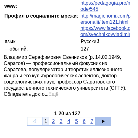
https://pedagogia.pro/n
www:
ode/545
Профил в социалните мрежи:
http://magicnomi.com/p
ersonalii/item121.html
https://www.facebook.c
om/svechnikovvladimir
язык:
Русский
—обытий:
127
Владимир Серафимович Свечников (р. 14.02.1949,
Саратов) — профессиональный фокусник из
Саратова, популяризатор и теоретик иллюзионного
жанра и его культурологических аспектов, доктор
социологических наук, профессор Саратовского
государственного технического университета (СГТУ).
Обладатель докто...
Ещё
1
-
20
из
127
1
2
3
4
5
6
7