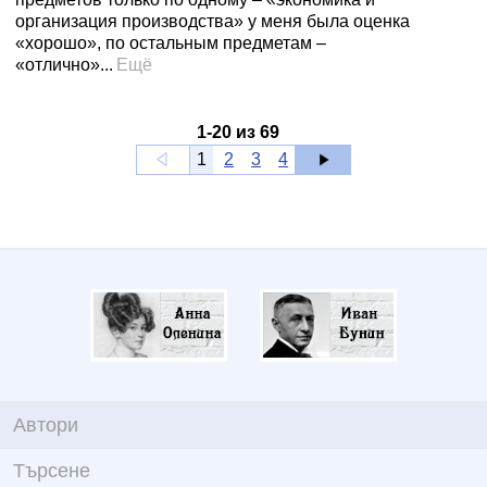
организация производства» у меня была оценка
«хорошо», по остальным предметам –
«отлично»...
Ещё
1
-
20
из
69
1
2
3
4
Автори
Търсене