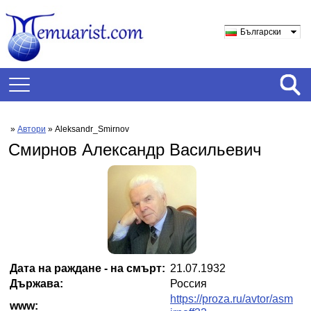
Български
»
Автори
» Aleksandr_Smirnov
Смирнов Александр Васильевич
Дата на раждане - на смърт:
21.07.1932
Държава:
Россия
https://proza.ru/avtor/asm
www: