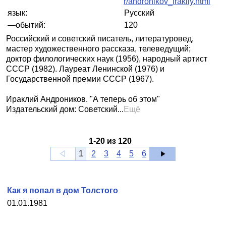
r/andronikov_irakliy.html
язык:
Русский
—обытий:
120
Российский и советский писатель, литературовед,
мастер художественного рассказа, телеведущий;
доктор филологических наук (1956), народный артист
СССР (1982). Лауреат Ленинской (1976) и
Государственной премии СССР (1967).
Ираклий Андроников. "А теперь об этом"
Издательский дом: Советский...
Ещё
1
-
20
из
120
1
2
3
4
5
6
Как я попал в дом Толстого
01.01.1981