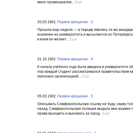
мало провинциалов...
Ещё
20.03.1901
Первое крещение - 3
Прошла еще неделя — в тюрьму явились те же жандармы
исключен из университета и высылается из Петербурга;
в коем он желает...
Ещё
01.10.1901
Первое крещение - 4
К началу учебного года была введена в университете 
пор каждый студент рассматривался правительством к
признано организацией...
Ещё
05.03.1902
Первое крещение - 5
Описывать Симферопольскую ссылку не буду, скажу тол
назад. Симферопольская полиция выдала мне взамен п
права выходить и выезжать за город..
Ещё