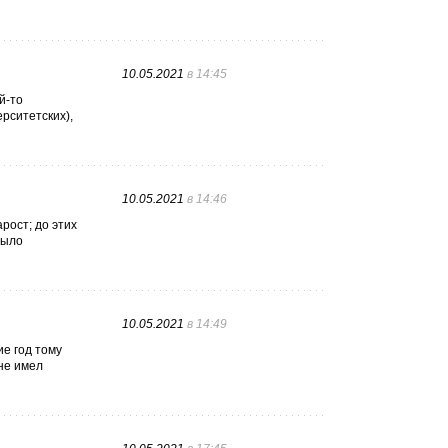
10.05.2021
в 14:45
й-то
рситетских),
10.05.2021
в 14:46
рост; до этих
было
10.05.2021
в 14:49
е год тому
не имел