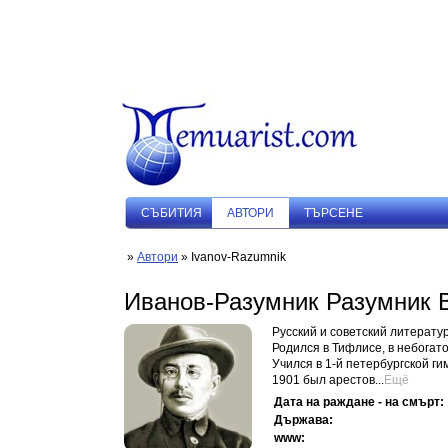
СЪБИТИЯ
АВТОРИ
ТЪРСЕНЕ
»
Автори
» Ivanov-Razumnik
Иванов-Разумник Разумник 
Русский и советский литератур
Родился в Тифлисе, в небогат
Учился в 1-й петербургской г
1901 был арестов...
Ещё
Дата на раждане - на смърт:
Държава:
www: