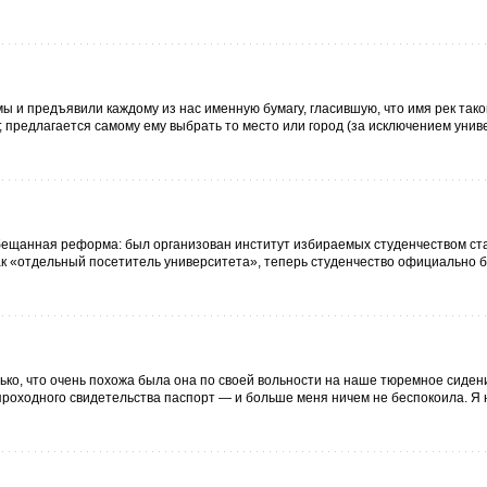
 и предъявили каждому из нас именную бумагу, гласившую, что имя рек тако
 предлагается самому ему выбрать то место или город (за исключением униве
обещанная реформа: был организован институт избираемых студенчеством ста
ак «отдельный посетитель университета», теперь студенчество официально 
ько, что очень похожа была она по своей вольности на наше тюремное сидени
роходного свидетельства паспорт — и больше меня ничем не беспокоила. Я 