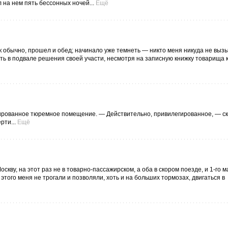
 на нем пять бессонных ночей...
Ещё
к обычно, прошел и обед; начинало уже темнеть — никто меня никуда не вызы
ь в подвале решения своей участи, несмотря на записную книжку товарища 
легированное тюремное помещение. — Действительно, привилегированное, — ск
рти...
Ещё
скву, на этот раз не в товарно-пассажирском, а оба в скором поезде, и 1-го 
того меня не трогали и позволяли, хоть и на больших тормозах, двигаться в