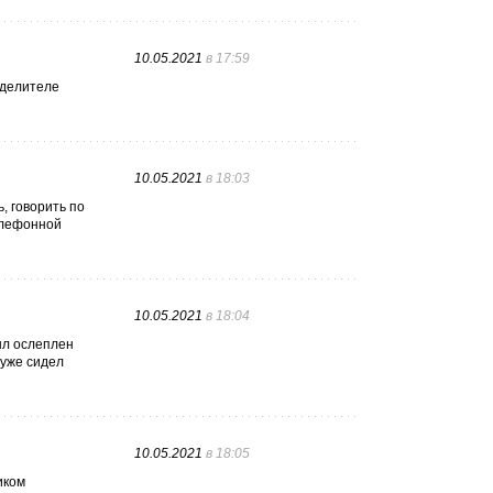
10.05.2021
в 17:59
еделителе
10.05.2021
в 18:03
, говорить по
телефонной
10.05.2021
в 18:04
ыл ослеплен
 уже сидел
10.05.2021
в 18:05
иком