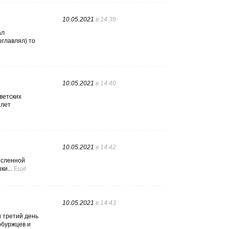
10.05.2021
в 14:39
ал
зглавлял) то
10.05.2021
в 14:40
ветских
 лет
10.05.2021
в 14:42
исленной
и...
Ещё
10.05.2021
в 14:43
и третий день
рбуржцев и