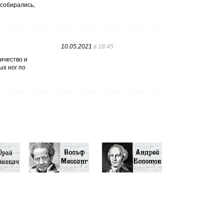
 собирались,
10.05.2021
в 18:45
ичество и
ых ног по