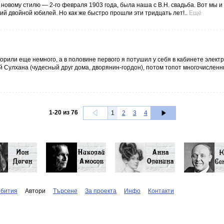
по новому стилю — 2-го февраля 1903 года, была наша с В.Н. свадьба. Вот мы и
й двойной юбилей. Но как же быстро прошли эти тридцать лет!..
Ещё
орили еще немного, а в половине первого я потушил у себя в кабинете электр
ай Сулхана (чудесный друг дома, дворянин-гордон), потом топот многочисленн
1
-
20
из
76
1
2
3
4
бития
Автори
Търсене
За проекта
Инфо
Контакти