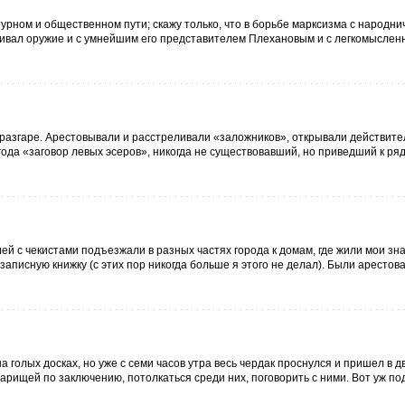
рном и общественном пути; скажу только, что в борьбе марксизма с народни
ещивал оружие и с умнейшим его представителем Плехановым и с легкомысле
 разгаре. Арестовывали и расстреливали «заложников», открывали действит
ода «заговор левых эсеров», никогда не существовавший, но приведший к ря
лей с чекистами подъезжали в разных частях города к домам, где жили мои зн
записную книжку (с этих пор никогда больше я этого не делал). Были арестов
 голых досках, но уже с семи часов утра весь чердак проснулся и пришел в д
оварищей по заключению, потолкаться среди них, поговорить с ними. Вот уж п