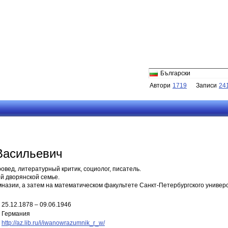
Български
Автори
1719
Записи
24
Васильевич
овед, литературный критик, социолог, писатель.
ой дворянской семье.
имназии, а затем на математическом факультете Санкт-Петербургского универс
25.12.1878 – 09.06.1946
Германия
http://az.lib.ru/i/iwanowrazumnik_r_w/