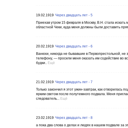
19.02.1919
Через двадцать лет - 5
Приехав утром 15 февраля в Москву, В.Н. стала искать
областной Чеки, куда меня должны были доставить прямо
20.02.1919
Через двадцать лет - 6
Ванюхи, никогда не бывавшие в Первопрестольной, не зн
телефону, — просили меня оказать им содействие во в
будки..
Ещё
21.02.1919
Через двадцать лет - 7
Только закончил я этот ужин-завтрак, как отворилась 
ярким светом после полутемного подвала. Меня приглас
следователь...
Ещё
23.02.1919
Через двадцать лет - 8
а пока два слова о делах и людях в нашем подвале за э