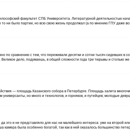
-философский факультет СПБ Университета. Литературной деятельностью нач
бы то ни было партии, но всю свою жизнь продолжал (а по мнению ГПУ даже во
но по сравнению с тем, что переживали десятки и сотни тысяч сидевших в со
т. Великое дело, подумаешь, в общей сложности года три тюрьмы и столько же
ействия — площадь Казанского собора в Петербурге. Площадь залита многоч
 универсанты, но много и технологов, и горняков, и путейцев; молодые девушк
да это и не представляло для нас ни малейшего интереса: уже на второй ил
 камера была особенно богатой, так как в ней оказалось большинство пете