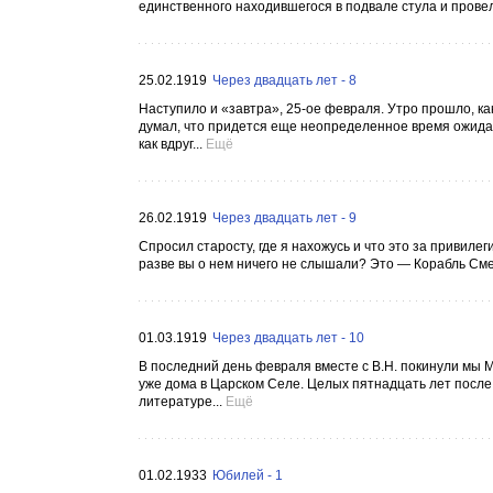
единственного находившегося в подвале стула и провел
25.02.1919
Через двадцать лет - 8
Наступило и «завтра», 25-ое февраля. Утро прошло, ка
думал, что придется еще неопределенное время ожидат
как вдруг...
Ещё
26.02.1919
Через двадцать лет - 9
Спросил старосту, где я нахожусь и что это за приви
разве вы о нем ничего не слышали? Это — Корабль Сме
01.03.1919
Через двадцать лет - 10
В последний день февраля вместе с В.Н. покинули мы Мо
уже дома в Царском Селе. Целых пятнадцать лет после э
литературе...
Ещё
01.02.1933
Юбилей - 1