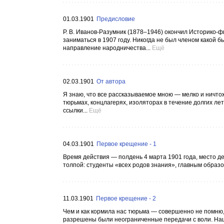
01.03.1901
Предисловие
Р. В. Иванов-Разумник (1878–1946) окончил Историко
заниматься в 1907 году. Никогда не был членом какой 
направление народничества...
Ещё
02.03.1901
От автора
Я знаю, что все рассказываемое мною — мелко и ничтож
тюрьмах, концлагерях, изоляторах в течение долгих ле
ссылки...
Ещё
04.03.1901
Первое крещение - 1
Время действия — полдень 4 марта 1901 года, место д
толпой: студенты «всех родов знания», главным образом
11.03.1901
Первое крещение - 2
Чем и как кормила нас тюрьма — совершенно не помню, 
разрешены были неограниченные передачи с воли. Наша