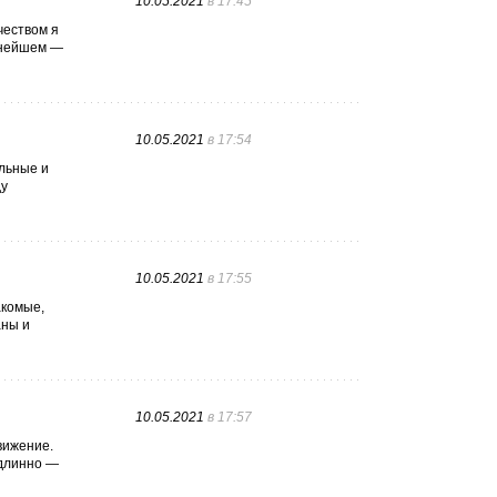
10.05.2021
в 17:45
чеством я
ннейшем —
10.05.2021
в 17:54
ельные и
ду
10.05.2021
в 17:55
акомые,
аны и
10.05.2021
в 17:57
вижение.
одлинно —