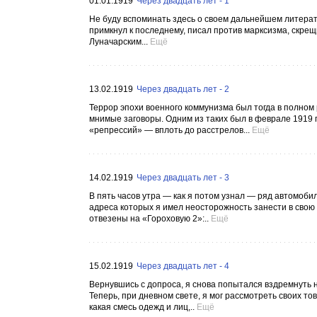
01.01.1919
Через двадцать лет - 1
Не буду вспоминать здесь о своем дальнейшем литерату
примкнул к последнему, писал против марксизма, скр
Луначарским...
Ещё
13.02.1919
Через двадцать лет - 2
Террор эпохи военного коммунизма был тогда в полном
мнимые заговоры. Одним из таких был в феврале 1919 г
«репрессий» — вплоть до расстрелов...
Ещё
14.02.1919
Через двадцать лет - 3
В пять часов утра — как я потом узнал — ряд автомоби
адреса которых я имел неосторожность занести в свою 
отвезены на «Гороховую 2»:..
Ещё
15.02.1919
Через двадцать лет - 4
Вернувшись с допроса, я снова попытался вздремнуть на
Теперь, при дневном свете, я мог рассмотреть своих т
какая смесь одежд и лиц,..
Ещё