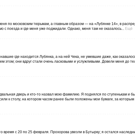
 меня по московским тюрьмам, а главным образом — на «Лубянке 14», в распр
 с поезда и где меня уже поджидали. Однако, меня там не оказалось...
Ещё
авшие где находится Лубянка, а на ней Чека, не умевшие даже, как оказалось
сем этом; они вдруг стали очень ласковыми и услужливыми. Довели меня до 
подвальная дверь и кто-то назвал мою фамилию. Я поднялся по ступенькам и б
или к столу, на котором часом ранее были положены мои бумаги, за которым
то время с 20 по 25 февраля. Прохорова увезли в Бутырку; я остался наследн