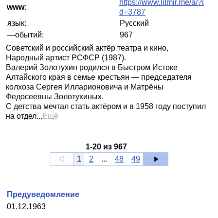
https://www.litmir.me/a/?i
www:
d=3787
язык:
Русский
—обытий:
967
Советский и российский актёр театра и кино,
Народный артист РСФСР (1987).
Валерий Золотухин родился в Быстром Истоке
Алтайского края в семье крестьян — председателя
колхоза Сергея Илларионовича и Матрёны
Федосеевны Золотухиных.
С детства мечтал стать актёром и в 1958 году поступил
на отдел...
Ещё
1
-
20
из
967
1
2
...
48
49
Предуведомление
01.12.1963