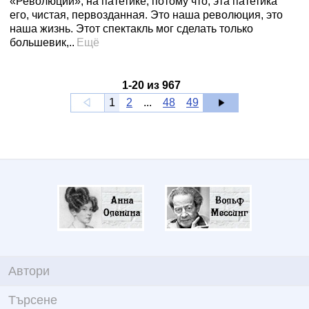
«Революции», на патетике, потому что, эта патетика
его, чистая, первозданная. Это наша революция, это
наша жизнь. Этот спектакль мог сделать только
большевик,..
Ещё
1
-
20
из
967
1
2
...
48
49
Автори
Търсене