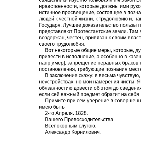
нравственности, которые должны ими руко
истинное просвещение, состоящее в позна
людей к честной жизни, к трудолюбию и, нак
Государя. Лучшее доказательство пользы 
представляют Протестантские земли. Там в
воздержан, честен, привязан к своим влас
своего трудолюбия.
Вот некоторые общие меры, которые, ду
привести в исполнение, а особенно в казен
напр[имер], запрещение неравных браков п
постановления, требующие познания местн
В заключение скажу: я весьма чувствую,
неустройствах: но мои намерения чисты. 
обязанностию довести об этом до сведени
если сей важный предмет обратит на себя
Примите при сем уверение в совершенн
имею быть
2-го Апреля. 1828.
Вашего Превосходительства
Всепокорным слугою.
Александр Корнилович.