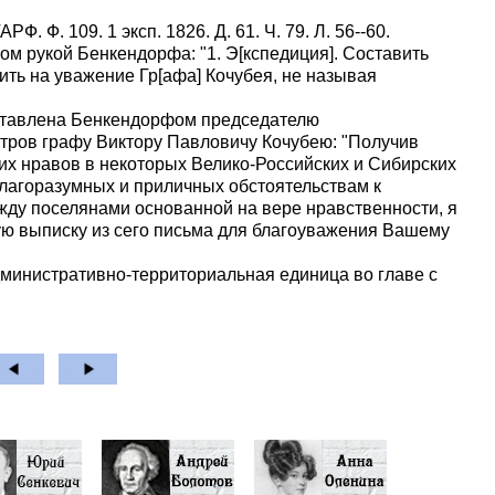
. Ф. 109. 1 эксп. 1826. Д. 61. Ч. 79. Л. 56--60.
ом рукой Бенкендорфа: "1. Э[кспедиция]. Составить
вить на уважение Гр[афа] Кочубея, не называя
дставлена Бенкендорфом председателю
стров графу Виктору Павловичу Кочубею: "Получив
их нравов в некоторых Велико-Российских и Сибирских
 благоразумных и приличных обстоятельствам к
ду поселянами основанной на вере нравственности, я
ую выписку из сего письма для благоуважения Вашему
дминистративно-территориальная единица во главе с