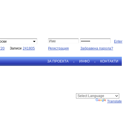
рски
720
Записи
241805
Регистрация
Забравена парола?
ЗА ПРОЕКТА
ИНФО
КОНТАКТИ
Powered by
Translate