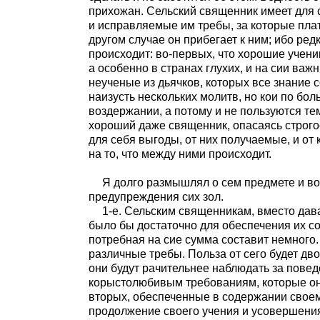
прихожан. Сельский священник имеет для
и исправляемые им требы, за которые плат
другом случае он прибегает к ним; ибо ред
происходит: во-первых, что хорошие учени
а особенно в странах глухих, и на сии ва
неученые из дьячков, которых все знание 
наизусть нескольких молитв, но кои по бо
воздержании, а потому и не пользуются тем
хороший даже священник, опасаясь строго
для себя выгоды, от них получаемые, и от 
на то, что между ними происходит.
Я долго размышлял о сем предмете и во
предупреждения сих зол.
1-е. Сельским священникам, вместо дав
было бы достаточно для обеспечения их с
потребная на сие сумма составит немного.
различные требы. Польза от сего будет дв
они будут рачительнее наблюдать за повед
корыстолюбивым требованиям, которые они
вторых, обеспеченные в содержании своем 
продолжение своего учения и усовершения