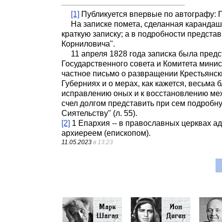
[1]
Публикуется впервые по автографу: ГАРФ
На записке помета, сделанная карандаш
краткую записку; а в подробности предста
Корниловича".
11 апреля 1828 года записка была пре
Государственного совета и Комитета мини
частное письмо о развращении Крестьянск
Губерниях и о мерах, как кажется, весьма
исправлению оных и к восстановлению меж
счел долгом представить при сем подробн
Сиятельству" (л. 55).
[2]
1 Епархия -- в православных церквах а
архиереем (епископом).
11.05.2023
в 13:23