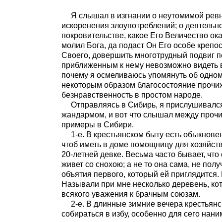
Я слышал в изгнании о неутомимой рев
искоренения злоупотреблений; о деятельно
покровительстве, какое Его Величество ок
молил Бога, да подаст Он Его особе крепо
Своего, довершить многотрудный подвиг п
приближенным к нему невозможно видеть в
почему я осмеливаюсь упомянуть об одном
некоторым образом благосостояние прочих
безнравственность в простом народе.
Отправляясь в Сибирь, я прислушивалс
жандармом, и вот что слышал между прочим
примеры в Сибири.
1-е. В крестьянском быту есть обыкнове
чтоб иметь в доме помощницу для хозяйств
20-летней девке. Весьма часто бывает, что 
живет со снохою; а не то она сама, не пол
объятия первого, который ей приглядится. 
Называли при мне несколько деревень, кото
всякого уважения к брачным союзам.
2-е. В длинные зимние вечера крестья
собираться в избу, особенно для сего нани