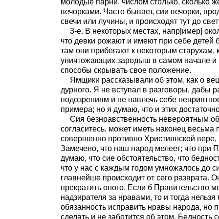
молодые парни, числом столько, сколько 
вечорками. Часто бывает, сии вечорки, пр
свечи или лучины, и происходят тут до све
3-е. В некоторых местах, напр[имер] ок
что девки рожают и имеют при себе детей б
там они прибегают к некоторым старухам,
уничтожающих зародыш в самом начале и 
способы скрывать свое положение.
Ямщики рассказывали об этом, как о ве
дурного. Я не вступал в разговоры, дабы 
подозрениям и не навлечь себе неприятнос
примера; но я думаю, что и этих достаточно
Сия безнравственность невероятным об
согласитесь, может иметь наконец весьма п
совершенно противно Християнской вере, 
Замечено, что наш народ мелеет; что при 
думаю, что сие обстоятельство, что бедност
что у нас с каждым годом умножалось до с
главнейше происходит от сего разврата. О
прекратить оного. Если б Правительство м
надзирателя за нравами, то и тогда нельзя
обязанность исправить нравы народа, но 
сделать и не заботится об этом. Бедность 