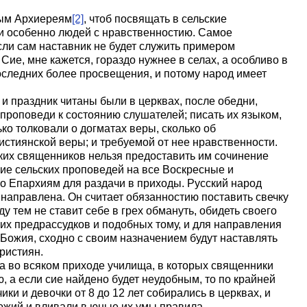
ным Архиереям
[2]
, чтоб посвящать в сельские
 особенно людей с нравственностию. Самое
сли сам наставник не будет служить примером
ие, мне кажется, гораздо нужнее в селах, а особливо в
последних более просвещения, и потому народ имеет
е и праздник читаны были в церквах, после обедни,
проповеди к состоянию слушателей; писать их языком,
ько толковали о догматах веры, сколько об
стиянской веры; и требуемой от нее нравственности.
ких священников нельзя предоставить им сочинение
ние сельских проповедей на все Воскресные и
по Епархиям для раздачи в приходы. Русский народ
направлена. Он считает обязанностию поставить свечку
жду тем не ставит себе в грех обмануть, обидеть своего
их предрассудков и подобных тому, и для направления
 Божия, сходно с своим назначением будут наставлять
ристиян.
ла во всяком приходе училища, в которых священники
, а если сие найдено будет неудобным, то по крайней
ики и девочки от 8 до 12 лет собирались в церквах, и
ожий и вливали в юные их умы правила