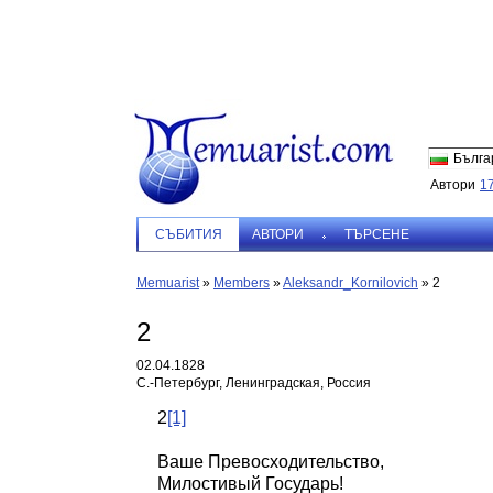
Бълга
Автори
1
СЪБИТИЯ
АВТОРИ
ТЪРСЕНЕ
Memuarist
»
Members
»
Aleksandr_Kornilovich
»
2
2
02.04.1828
С.-Петербург, Ленинградская, Россия
2
[1]
Ваше Превосходительство,
Милостивый Государь!