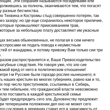
женщин. Эти собрания называются посиделками или
одолжившись за полночь, оканчиваются тем, что погасят
ту разные бесчинства.
оло Тихвина и Костромы стыд совершенно потерян, так
ез зазору; но где еще сохранилось некоторое приличие,
 которые промышляют приискиванием трав,
которые за небольшую плату доставляют им ужасные
щах весьма обыкновенных, не полагая в сем ничего
расспросами не подать повода к неуместным
тей от жандарма, и потому привожу Вам только сии три
.
разом распространяется и, Ваше Превосходительство
агубные следствия. Не говоря уже, что зло сие
какой вред от него в политическом отношении!
Петре I-м Русские были гораздо рослее нынешнего; я
ь наших крестьян во многих губерниях, равно как и то,
их пор число преступников, ссылаемых в Сибирь,
н тем гибельнее, что гражданской власти невозможно
огло поставить в каждой крестьянской семье
 будет предупредить сего зла. Духовенству предлежит
при теперешнем положении дел оно не может сего
сего сословия в деревнях ставит его в зависимость от