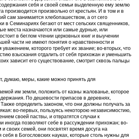
 содержания себя и своей семьи выделенную ему землю
а производится произвольно от крестьян. И в том и в
кий сам занимается хлебопашеством, а от сего
ки в Семинариях бегают от мест сельских священников,
жные места назначаются или самые дурные, или
состоит в беглом чтении церковных книг и выучении
льшей части не имеют понятия о нравственности и
 уважением, которого требует их звание; во-вторых, что
стию взыскания отдалить от себя прихожан и уменьшить
коих зависит его существование, смотрит сквозь пальцы
т, думаю, меры, какие можно принять для
аемой им земли, положить от казны жалованье, которое
одержания. По дешевости припасов в деревнях,
 Также определить законом, что они должны получать за
оякая: во-первых, пользуясь некоторою независимостию,
ением своей паствы, и отвратятся случаи к
 иногда позволяют себе в рассуждении прихожан; во-
и своих семей, они посвятят время досуга на
 себя в Богословских науках, которые столь нужны для