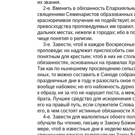
их звания.
2-е. Вменить в обязанность Епархияль
священники Семинаристов образованных и
красноречивое поучение не подействует, е
превосходства проповедуемых им правил. С
дальних местах, нежели в городах; ибо в 
чище понятия о религии.
3-е. Завести, чтоб в каждое Воскресень
проповеди: но надлежит приспособить сии 
понятным для крестьян; чтоб в них не стол
обязанностях, основанных на правилах Хри
Так как по нынешнему просвещению сельс
оных, то можно составить в Синоде собра
праздничные дни в году и разослать оное 
вообще набожен; но его набожность дурно 
к образу, ни за что не нарушит поста, а ме
брата. Лучшее средство для искоренения с
его на правый путь, если служители Слова
его, в чем состоят истинные обязанности Х
4-е. Завести для малолетных обоего по
обучали бы чтению, письму и Закону Божию
мере, чтоб в известные дни в неделю мальч
священники изустно толковали им Закон Б