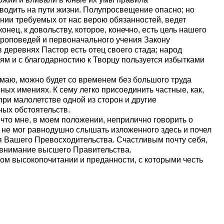
водить на пути жизни. Полупросвещение опасно; но
нии требуемых от нас верою обязанностей, ведет
онец, к довольству, которое, конечно, есть цель нашего
проповедей и первоначального учения Закону
 деревнях Пастор есть отец своего стада; народ
тям и с благодарностию к Творцу пользуется избытками
маю, можно будет со временем без большого труда
ных имениях. К сему легко присоединить частные, как,
ри малолетстве одной из сторон и другие
ых обстоятельств.
 что мне, в моем положении, неприлично говорить о
Я не мог равнодушно слышать изложенного здесь и почел
я Вашего Превосходительства. Счастливым почту себя,
 внимание высшего Правительства.
ом высокопочитании и преданности, с которыми честь