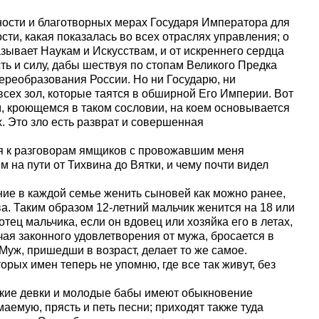
ности и благотворных мерах Государя Императора для
сти, какая показалась во всех отраслях управления; о
азывает Наукам и Искусствам, и от искреннего сердца
сть и силу, дабы шествуя по стопам Великого Предка
ереобразования России. Но ни Государю, ни
сех зол, которые таятся в обширной Его Империи. Вот
, кроющемся в таком сословии, на коем основывается
. Это зло есть разврат и совершенная
я к разговорам ямщиков с провожавшим меня
 на пути от Тихвина до Вятки, и чему почти видел
ние в каждой семье женить сыновей как можно ранее,
а. Таким образом 12-летний мальчик женится на 18 или
отец мальчика, если он вдовец или хозяйка его в летах,
учая законного удовлетворения от мужа, бросается в
Муж, пришедши в возраст, делает то же самое.
рых имен теперь не упомню, где все так живут, без
нские девки и молодые бабы имеют обыкновение
маемую, прясть и петь песни; приходят также туда