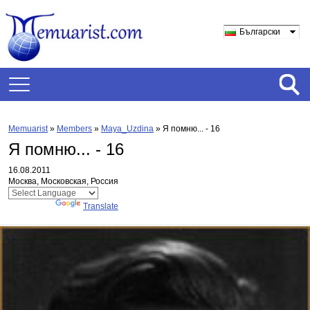
Български
Memuarist
»
Members
»
Maya_Uzdina
»
Я помню... - 16
Я помню... - 16
16.08.2011
Москва, Московская, Россия
Powered by
Translate