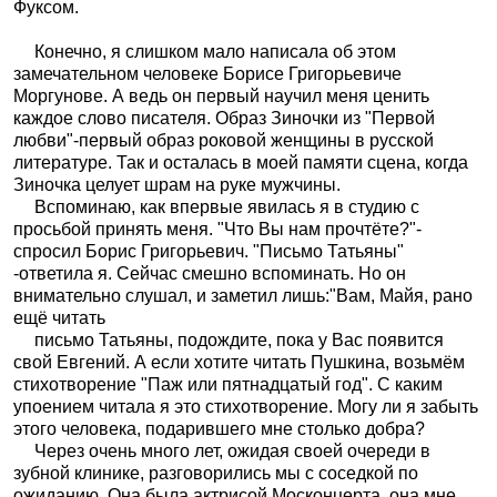
Фуксом.
Конечно, я слишком мало написала об этом
замечательном человеке Борисе Григорьевиче
Моргунове. А ведь он первый научил меня ценить
каждое слово писателя. Образ Зиночки из "Первой
любви"-первый образ роковой женщины в русской
литературе. Так и осталась в моей памяти сцена, когда
Зиночка целует шрам на руке мужчины.
Вспоминаю, как впервые явилась я в студию с
просьбой принять меня. "Что Вы нам прочтёте?"-
спросил Борис Григорьевич. "Письмо Татьяны"
-ответила я. Сейчас смешно вспоминать. Но он
внимательно слушал, и заметил лишь:"Вам, Майя, рано
ещё читать
письмо Татьяны, подождите, пока у Вас появится
свой Евгений. А если хотите читать Пушкина, возьмём
стихотворение "Паж или пятнадцатый год". С каким
упоением читала я это стихотворение. Могу ли я забыть
этого человека, подарившего мне столько добра?
Через очень много лет, ожидая своей очереди в
зубной клинике, разговорились мы с соседкой по
ожиданию. Она была актрисой Москонцерта, она мне