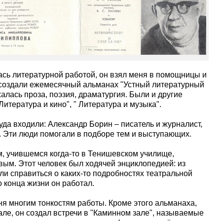
ась литературной работой, он взял меня в помощницы и
 создали ежемесячный альманах "Устный литературный
алась проза, поэзия, драматургия. Были и другие
Литература и кино", " Литература и музыка".
уда входили: Александр Борин – писатель и журналист,
 Эти люди помогали в подборе тем и выступающих.
, учившемся когда-то в Тенишевском училище,
вым. Этот человек был ходячей энциклопедией: из
или справиться о каких-то подробностях театральной
 конца жизни он работал.
я многим тонкостям работы. Кроме этого альманаха,
е, он создал встречи в "Каминном зале", называемые