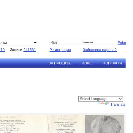
рски
719
Записи
241581
Регистрация
Забравена парола?
ЗА ПРОЕКТА
ИНФО
КОНТАКТИ
Powered by
Translate