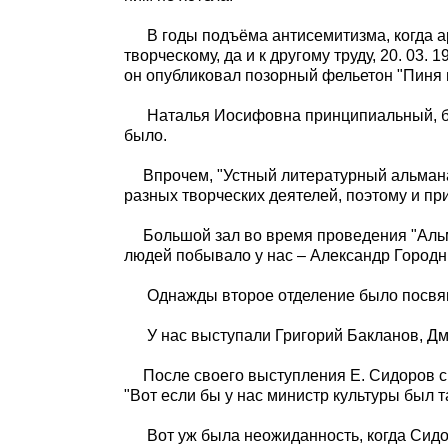
В годы подъёма антисемитизма, когда 
творческому, да и к другому труду, 20. 03. 
он опубликовал позорный фельетон "Пиня 
Наталья Иосифовна принципиальный, б
было.
Впрочем, "Устный литературный альмана
разных творческих деятелей, поэтому и пр
Большой зал во время проведения "Аль
людей побывало у нас – Александр Городн
Однажды второе отделение было посвяще
У нас выступали Григорий Бакланов, Д
После своего выступления Е. Сидоров спр
"Вот если бы у нас министр культуры был та
Вот уж была неожиданность, когда Сид