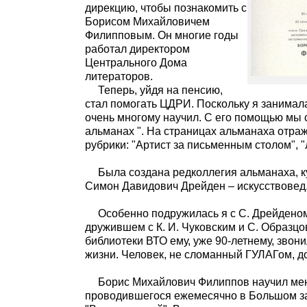
дирекцию, чтобы познакомить с
Борисом Михайловичем
Филипповым. Он многие годы
работал директором
Центрального Дома
литераторов.
Теперь, уйдя на пенсию,
стал помогать ЦДРИ. Поскольку я занимал
очень многому научил. С его помощью мы
альманах ". На страницах альманаха отраж
рубрики: "Артист за письменным столом", "
Была создана редколлегия альманаха, к
Симон Давидович Дрейден – искусствовед.
Особенно подружилась я с С. Дрейденом
дружившем с К. И. Чуковским и С. Образцо
библиотеки ВТО ему, уже 90-летнему, звон
жизни. Человек, не сломанный ГУЛАГом, до
Борис Михайлович Филиппов научил мен
проводившегося ежемесячно в Большом зал