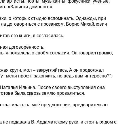
вали артисты, поэты, музыканты, фокусники, учёные,
ниге «Записки домового».
ахи, о которых стыдно вспоминать. Однажды, при
гла договориться с прозаиком. Борис Михайлович
итав его книги, я согласилась.
ая договорённость.
ть, я пожалела о своём согласии. Он говорил громко,
жая круги, мол – закругляйтесь. А он продолжал
ут меня просят закончить, но ведь вам интересно?".
 Наталья Ильина. После своего выступления она
 готова была сквозь землю провалиться.
 согласилась на моё предложение, предварительно
 не подавала В. Ардаматскому руки, и стоять рядом с