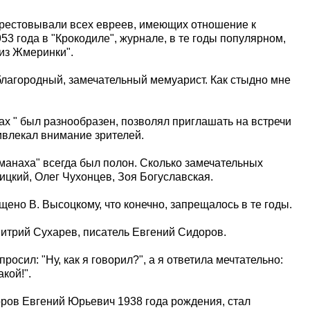
арестовывали всех евреев, имеющих отношение к
1953 года в "Крокодиле", журнале, в те годы популярном,
из Жмеринки".
лагородный, замечательный мемуарист. Как стыдно мне
х " был разнообразен, позволял приглашать на встречи
ивлекал внимание зрителей.
манаха" всегда был полон. Сколько замечательных
ицкий, Олег Чухонцев, Зоя Богуславская.
но В. Высоцкому, что конечно, запрещалось в те годы.
митрий Сухарев, писатель Евгений Сидоров.
осил: "Ну, как я говорил?", а я ответила мечтательно:
кой!".
оров Евгений Юрьевич 1938 года рождения, стал