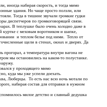
ногда набирая скорость, и тогда мимо
ионные здания. Но чаще просто ползли, или
тояли. Тогда в тишине звучали громкие гудки
оры диспетчеров по громкоговорящей связи.
нарах. В теплушке было очень холодно даже в
й куртке с меховым воротником и шапке,
овании и теплом белье под ними. Тепло от
гочисленные щели в стенах, окнах и дверях. Да
ь прогорал, а температура внутри вагона не
тром мы остановились на каком-то полустанке.
наружу.
есовался у проходящего мимо
о, куда мы уже успели доехать.
ква, Люберцы. То есть нас всю ночь мотали по
ороге, набирая состав для отправки в нужном
 вспомнилось милое детство и славный дедушка