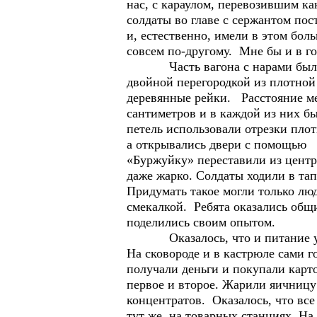
нас, с караулом, перевозившим ка
солдаты во главе с сержантом пос
и, естественно, имели в этом бо
совсем по-другому. Мне бы и в го
Часть вагона с нарами была от
двойной перегородкой из плотной
деревянные рейки. Расстояние ме
сантиметров и в каждой из них бы
петель использовали отрезки плот
а открывались двери с помощью 
«Буржуйку» переставили из центр
даже жарко. Солдаты ходили в та
Придумать такое могли только лю
смекалкой. Ребята оказались об
поделились своим опытом.
Оказалось, что и питание у н
На сковороде и в кастрюле сами г
получали деньги и покупали карто
первое и второе. Жарили яичницу
концентратов. Оказалось, что вс
тут же, на товарных станциях. На