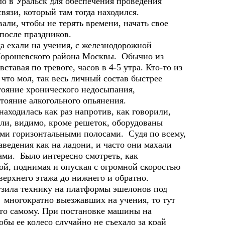
ло в Уральск для обеспечения проведения
вязи, который там тогда находился.
ли, чтобы не терять времени, начать свое
 после праздников.
ехали на учения, с железнодорожной
 Хорошевского района Москвы. Обычно из
ставая по тревоге, часов в 4-5 утра. Кто-то из
 что мол, так весь личный состав быстрее
тояние хронического недосыпания,
тояние алкогольного опьянения.
одилась как раз напротив, как говорили,
ли, видимо, кроме решеток, оборудованы
и горизонтальными полосами. Судя по всему,
аведения как на ладони, и часто они махали
ми. Было интересно смотреть, как
й, поднимая и опуская с огромной скоростью
верхнего этажа до нижнего и обратно.
ила технику на платформы эшелонов под
 многократно выезжавших на учения, то тут
это самому. При постановке машины на
обы ее колесо случайно не съехало за край