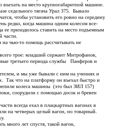
 въехать на место крупногабаритной машине.
зе седельного тягача Урал 375. Бывало
атся, чтобы установить его ровно на середину
нь редко, когда машина одним колесом все-
да ее приходилось ставить на место подъемным
й части.
а чью-то помощь рассчитывать не
о трое: младший сержант Митрофанов,
довые третьего периода службы Панферов и
елем, и мы уже бывали с ним на учениях и
. Так что на платформу он въехал быстро и
крепили колеса машины (это был ЗИЛ 157)
локи, соорудили с помощью досок и бревен
и всегда ехал в плацкартных вагонах в
или на четверых целый вагон, но товарный.
у.
ь много лет спустя, такой вагон,