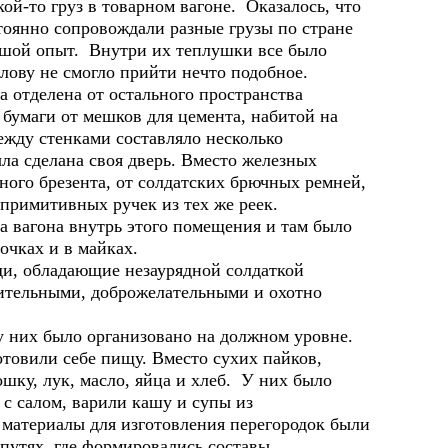
кой-то груз в товарном вагоне. Оказалось, что
тоянно сопровождали разные грузы по стране
льшой опыт. Внутри их теплушки все было
лову не смогло прийти нечто подобное.
делена от остального пространства
 бумаги от мешков для цемента, набитой на
жду стенками составляло несколько
ла сделана своя дверь. Вместо железных
ного брезента, от солдатских брючных ремней,
примитивных ручек из тех же реек.
а вагона внутрь этого помещения и там было
почках и в майках.
ди, обладающие незаурядной солдаткой
щительными, доброжелательными и охотно
их было организовано на должном уровне.
отовили себе пищу. Вместо сухих пайков,
шку, лук, масло, яйца и хлеб. У них было
 с салом, варили кашу и супы из
е материалы для изготовления перегородок были
 путях, где формировались составы,