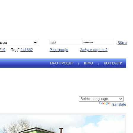
ська
719
Події
241662
Реєстрація
Забули пароль?
ПРО ПРОЕКТ
IНФО
КОНТАКТИ
Powered by
Translate