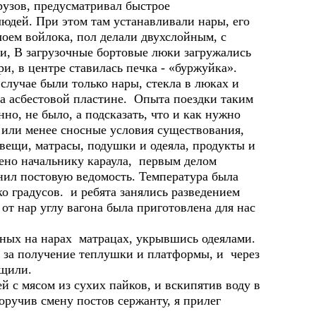
рузов, предусматривал быстрое
людей. При этом там устанавливали нары, его
оем войлока, пол делали двухслойным, с
и, В загрузочные бортовые люки загружались
ри, в центре ставилась печка - «буржуйка».
случае были только нары, стекла в люках и
на асбестовой пластине. Опыта поездки таким
но, не было, а подсказать, что и как нужно
, или менее сносные условия существования,
вещи, матрасы, подушки и одеяла, продукты и
ено начальнику караула, первым делом
лнил постовую ведомость. Температура была
ко градусов. и ребята занялись разведением
от нар углу вагона была приготовлена для нас
нных на нарах матрацах, укрывшись одеялами.
 за получение теплушки и платформы, и через
ащили.
ясом из сухих пайков, и вскипятив воду в
оручив смену постов сержанту, я прилег