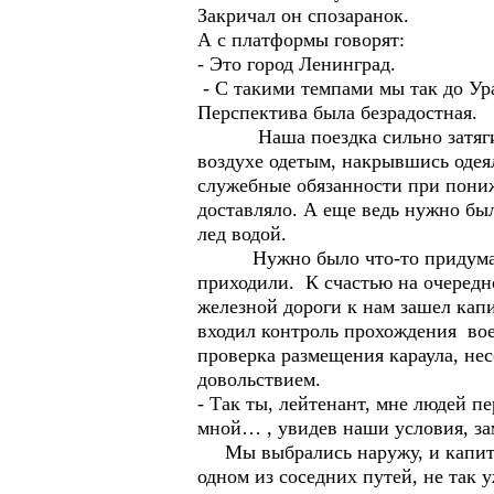
Закричал он спозаранок.
А с платформы говорят:
- Это город Ленинград.
- С такими темпами мы так до Ура
Перспектива была безрадостная.
Наша поездка сильно затягивала
воздухе одетым, накрывшись одея
служебные обязанности при пони
доставляло. А еще ведь нужно был
лед водой.
Нужно было что-то придумать, 
приходили. К счастью на очередн
железной дороги к нам зашел капи
входил контроль прохождения вое
проверка размещения караула, не
довольствием.
- Так ты, лейтенант, мне людей п
мной… , увидев наши условия, з
Мы выбрались наружу, и капита
одном из соседних путей, не так у