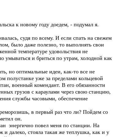
льска к новому году доедем, - подумал я.
сь, судя по всему. И если спать на свежем
лом, было даже полезно, то выполнять свои
женной температуре удовольствия не
о умываться и бриться по утрам, холодной как
но оптимальные идеи, как-то все не
ом полустанке уже за пределами кольцевой
тан, военный комендант. В его обязанности
нных грузов с караулами через свою станцию,
сения службы часовыми, обеспечение
ереморозишь, в первый раз что ли? Пойдем со
аметил он.
н энергично повел меня по станции. На
ж и далеко, стояла такая же теплушка, как и у