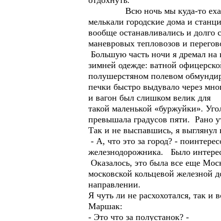
отдохнуть.
Всю ночь мы куда-то ехали, и
мелькали городские дома и станц
вообще останавливались и долго с
маневровых тепловозов и перегов
Большую часть ночи я дремал на 
зимней одежде: ватной офицерско
полушерстяном полевом обмундир
печки быстро выдувало через мно
и вагон был слишком велик для
такой маленькой «буржуйки». Угол
превышала градусов пяти. Рано у
Так и не выспавшись, я выглянул 
- А, что это за город? - поинтер
железнодорожника. Было интересн
Оказалось, это была все еще Мос
московской кольцевой железной д
направлении.
Я чуть ли не расхохотался, так и
Маршак:
- Это что за полустанок? -