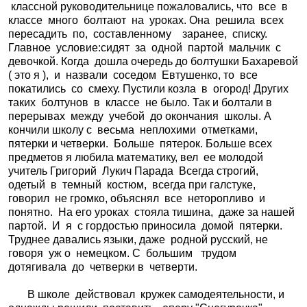
классной руководительнице пожаловались, что все в
классе много болтают на уроках. Она решила всех
пересадить по, составленному заранее, списку.
Главное условие:сидят за одной партой мальчик с
девочкой. Когда дошла очередь до болтушки Бахаревой
( это я ), и назвали соседом Евтушенко, то все
покатились со смеху. Пустили козла в огород! Других
таких болтунов в классе не было. Так и болтали в
перерывах между учебой до окончания школы. А
кончили школу с весьма неплохими отметками,
пятерки и четверки. Больше пятерок. Больше всех
предметов я любила математику, вел ее молодой
учитель Григорий Лукич Парада Всегда строгий,
одетый в темный костюм, всегда при галстуке,
говорил не громко, объяснял все неторопливо и
понятно. На его уроках стояла тишина, даже за нашей
партой. И я с гордостью приносила домой пятерки.
Труднее давались языки, даже родной русский, не
говоря уж о немецком. С большим трудом
дотягивала до четверки в четверти.
В школе действовал кружек самодеятельности, и