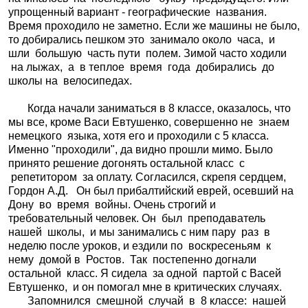
упрощенный вариант - географические названия.
Время проходило не заметно. Если же машины не было,
то добирались пешком это занимало около часа, и
шли большую часть пути полем. Зимой часто ходили
на лыжах, а в теплое время года добирались до
школы на велосипедах.
Когда начали заниматься в 8 классе, оказалось, что
мы все, кроме Васи Евтушенко, совершенно не знаем
немецкого языка, хотя его и проходили с 5 класса.
Именно "проходили", да видно прошли мимо. Было
принято решение догонять остальной класс с
репетитором за оплату. Согласился, скрепя сердцем,
Гордон А.Д. Он был прибалтийский еврей, осевший на
Дону во время войны. Очень строгий и
требовательный человек. Он был преподаватель
нашей школы, и мы занимались с ним пару раз в
неделю после уроков, и ездили по воскресеньям к
нему домой в Ростов. Так постепенно догнали
остальной класс. Я сидела за одной партой с Васей
Евтушенко, и он помогал мне в критических случаях.
Запомнился смешной случай в 8 классе: нашей