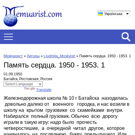
Українська
Мемуарист
»
Авторы
»
Ljudmila_Moskvish
»
Память сердца. 1950 - 1953. 1
Память сердца. 1950 - 1953. 1
01.09.1950
Батайск, Ростовская, Россия
Powered by
Translate
Железнодорожная школа № 10 г Батайска находилась
довольно далеко от военного городка, и нас возили в
школу на крытом грузовике со скамейками внутри.
Набирался полный грузовик. Обычно всю дорогу
играли в такую игру: надо было прочесть
четверостишие, а очередной читал другое, которое
начиналось на последнюю букву предыдущего. Или