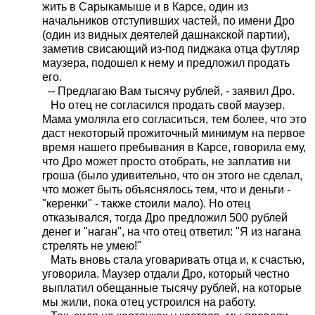
жить в Сарыкамыше и в Карсе, один из
начальников отступивших частей, по имени Дро
(один из видных деятелей дашнакской партии),
заметив свисающий из-под пиджака отца футляр
маузера, подошел к нему и предложил продать
его.
-- Предлагаю Вам тысячу рублей, - заявил Дро.
Но отец не согласился продать свой маузер.
Мама умоляла его согласиться, тем более, что это
даст некоторый прожиточный минимум на первое
время нашего пребывания в Карсе, говорила ему,
что Дро может просто отобрать, не заплатив ни
гроша (было удивительно, что он этого не сделал,
что может быть объяснялось тем, что и деньги -
"керенки" - также стоили мало).
Но отец
отказывался, тогда Дро предложил 500 рублей
денег и "наган", на что отец ответил: "Я из нагана
стрелять не умею!"
Мать вновь стала уговаривать
отца и, к счастью,
уговорила. Маузер отдали Дро, который честно
выплатил обе­щанные тысячу рублей, на которые
мы жили, пока отец устроился на работу.