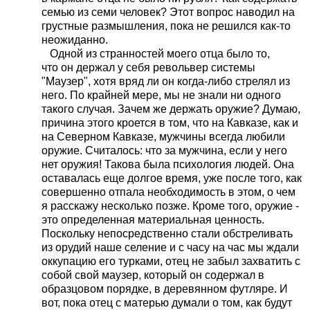
семью
из семи человек? Этот вопрос наводил на
грустные размышления, пока не решил­ся как-то
неожиданно.
Одной из странностей моего отца было то,
что
он держал у себя револьвер системы
"Маузер", хотя вряд ли он когда-либо стрелял из
него. По крайней мере, мы не знали ни одного
такого случая. Зачем же держать оружие? Думаю,
причина этого кроется в том, что на Кавказе, как и
на Северном Кавказе, мужчины всегда любили
оружие. Считалось: что за мужчина, если у него
нет оружия! Такова была психология людей. Она
оставалась еще долгое время, уже после того, как
совершенно отпала необходимость в этом, о чем
я расскажу несколько позже. Кроме того, оружие -
это определенная материальная ценность.
Поскольку непосредственно стали обстреливать
из орудий наше селение и с часу на час
мы ждали
оккупацию его турками, отец не забыл захватить с
собой свой маузер, который он содержал в
образцовом порядке, в деревянном футляре. И
вот, пока отец с матерью думали о том, как будут