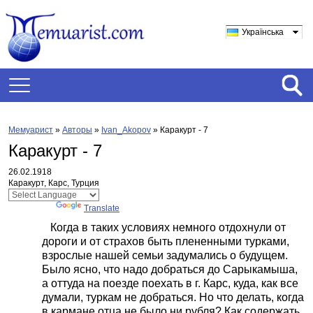
Українська
Мемуарист
»
Авторы
»
Ivan_Akopov
»
Каракурт - 7
Каракурт - 7
26.02.1918
Каракурт, Карс, Турция
Powered by
Translate
Когда в таких условиях немного отдохнули от
дороги и от страхов быть плененными турками,
взрослые нашей семьи задумались о будущем.
Было ясно, что надо добраться до Сарыкамыша,
а оттуда на поезде поехать в г. Карс, куда, как все
думали, туркам не добраться. Но что делать, когда
в кармане отца не было ни рубля? Как содержать