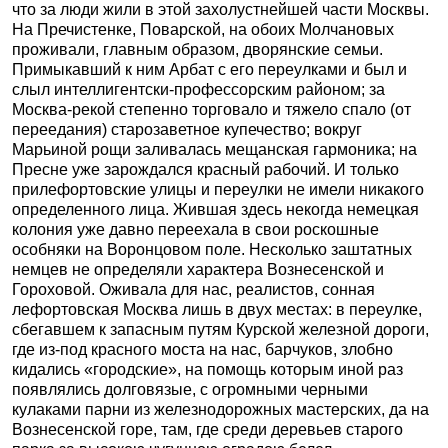
что за люди жили в этой захолустнейшей части Москвы.
На Пречистенке, Поварской, на обоих Молчановых
проживали, главным образом, дворянские семьи.
Примыкавший к ним Арбат с его переулками и был и
слыл интеллигентски-профессорским районом; за
Москва-рекой степенно торговало и тяжело спало (от
переедания) старозаветное купечество; вокруг
Марьиной рощи заливалась мещанская гармоника; на
Пресне уже зарождался красный рабочий. И только
прилефортовские улицы и переулки не имели никакого
определенного лица. Жившая здесь некогда немецкая
колония уже давно переехала в свои роскошные
особняки на Воронцовом поле. Несколько заштатных
немцев не определяли характера Вознесенской и
Гороховой. Оживала для нас, реалистов, сонная
лефортовская Москва лишь в двух местах: в переулке,
сбегавшем к запасным путям Курской железной дороги,
где из-под красного моста на нас, барчуков, злобно
кидались «городские», на помощь которым иной раз
появлялись долговязые, с огромными черными
кулаками парни из железнодорожных мастерских, да на
Вознесенской горе, там, где среди деревьев старого