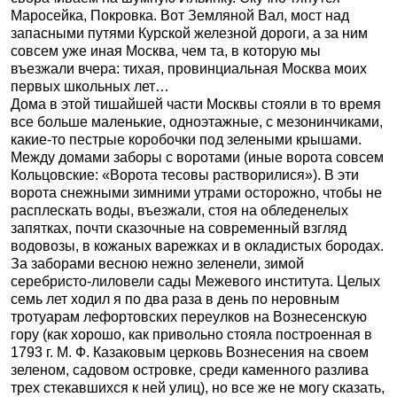
Маросейка, Покровка. Вот Земляной Вал, мост над
запасными путями Курской железной дороги, а за ним
совсем уже иная Москва, чем та, в которую мы
въезжали вчера: тихая, провинциальная Москва моих
первых школьных лет…
Дома в этой тишайшей части Москвы стояли в то время
все больше маленькие, одноэтажные, с мезонинчиками,
какие-то пестрые коробочки под зелеными крышами.
Между домами заборы с воротами (иные ворота совсем
Кольцовские: «Ворота тесовы растворилися»). В эти
ворота снежными зимними утрами осторожно, чтобы не
расплескать воды, въезжали, стоя на обледенелых
запятках, почти сказочные на современный взгляд
водовозы, в кожаных варежках и в окладистых бородах.
За заборами весною нежно зеленели, зимой
серебристо-лиловели сады Межевого института. Целых
семь лет ходил я по два раза в день по неровным
тротуарам лефортовских переулков на Вознесенскую
гору (как хорошо, как привольно стояла построенная в
1793 г. М. Ф. Казаковым церковь Вознесения на своем
зеленом, садовом островке, среди каменного разлива
трех стекавшихся к ней улиц), но все же не могу сказать,