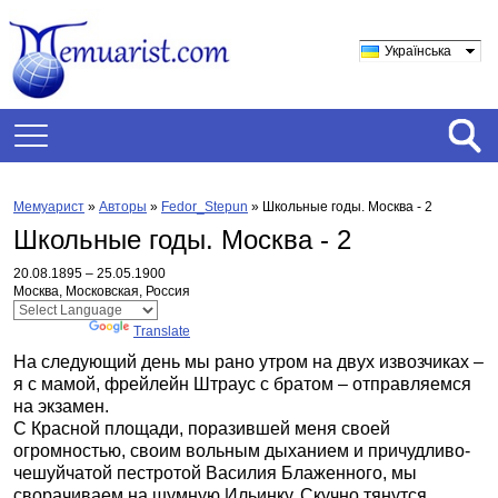
Українська
Мемуарист
»
Авторы
»
Fedor_Stepun
»
Школьные годы. Москва - 2
Школьные годы. Москва - 2
20.08.1895 – 25.05.1900
Москва, Московская, Россия
Powered by
Translate
На следующий день мы рано утром на двух извозчиках –
я с мамой, фрейлейн Штраус с братом – отправляемся
на экзамен.
С Красной площади, поразившей меня своей
огромностью, своим вольным дыханием и причудливо-
чешуйчатой пестротой Василия Блаженного, мы
сворачиваем на шумную Ильинку. Скучно тянутся