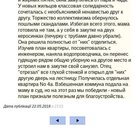
У новых жильцов классовая солидарность
сочеталась с необъяснимой ненавистью друг к
другу. Торжество коллективизма обернулось
пошлыми скандалами. Избегая всего этого, мама
готовила не там, а у себя в закутке на двух
керосинках (печурку с трубами давно убрали).
Она решила полностью от "них" отделиться.
Изучив план квартиры, посоветовалась с
инженером, наняла водопроводчика, он перенес
гудящую рядом общую уборную на другое место и
устроил нам в закутке свой санузел. Отец
"отрезал" все глухой стенкой и открыл для "них"
другую дверь на лестницу. Получилась отдельная
квартира No 4а. Взбешенная коммуна подала на
маму в суд, но на этот раз мы победили - новый
план признали полезным для благоустройства.
Дата публікації
22.05.2018
в 15:01