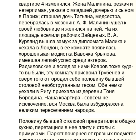
квартире 4 изменился. Жена Малинина, резкач и
нетерпимая, уехала с младшей дочерью и сыном
в Париж; старшая дочь Татьяна, медсестра,
перебралась в мезонин; А. Ф. Малинин ушел к
своей любовнице и женился на ней. На их
площадь вселили рабочих Зайцевых. В. А.
Курлянд вышла замуж за дипломата Малика и
уехала в Лондон, в ее комнате появилась
хорошенькая модистка Вавочка Крылова,
имевшая легкий успех среди актеров.
Радзиловские и вслед за ними Ковров тоже куда-
то выбыли, эту комнату присвоил Трубенев и
сверх того отгородил себе половину бывшей
столовой необструганным тесом. Обе немки
уехали в Ригу, приехала из деревни Тоня
Бородина. Наша квартира - совсем не
исключение, вся Москва была взбудоражена
великим переселением народов.
Половину бывшей столовой превратили в общую
кухню, перетащили в нее плиту и столы с
примусами. Паркет почернел от грязных подметок
и жирных пятен, окна замутились от пара и чада.