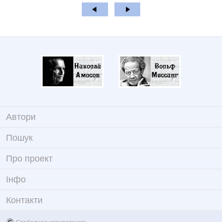
Автори
Пошук
Про проект
Iнфо
Контакти