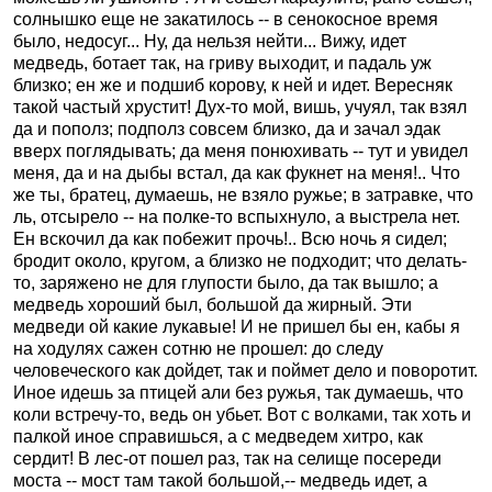
солнышко еще не закатилось -- в сенокосное время
было, недосуг... Ну, да нельзя нейти... Вижу, идет
медведь, ботает так, на гриву выходит, и падаль уж
близко; ен же и подшиб корову, к ней и идет. Вересняк
такой частый хрустит! Дух-то мой, вишь, учуял, так взял
да и пополз; подполз совсем близко, да и зачал эдак
вверх поглядывать; да меня понюхивать -- тут и увидел
меня, да и на дыбы встал, да как фукнет на меня!.. Что
же ты, братец, думаешь, не взяло ружье; в затравке, что
ль, отсырело -- на полке-то вспыхнуло, а выстрела нет.
Ен вскочил да как побежит прочь!.. Всю ночь я сидел;
бродит около, кругом, а близко не подходит; что делать-
то, заряжено не для глупости было, да так вышло; а
медведь хороший был, большой да жирный. Эти
медведи ой какие лукавые! И не пришел бы ен, кабы я
на ходулях сажен сотню не прошел: до следу
человеческого как дойдет, так и поймет дело и поворотит.
Иное идешь за птицей али без ружья, так думаешь, что
коли встречу-то, ведь он убьет. Вот с волками, так хоть и
палкой иное справишься, а с медведем хитро, как
сердит! В лес-от пошел раз, так на селище посереди
моста -- мост там такой большой,-- медведь идет, а