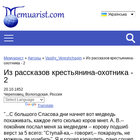
Українська
Мемуарист
»
Авторы
»
Vasiliy_Vereshchagin
»
Из рассказов крестьянина-
охотника - 2
Из рассказов крестьянина-охотника -
2
20.10.1852
Череповец, Вологодская, Россия
Powered by
Translate
"...С большого Спасова дни начнет вот медведь
похаживать, каждое лето сколько коров мнет. А. В.--
покойник послал меня за медведем -- корову подшиб
верст за 5 всего: "Ступай-ка,-- говорит,-- покарауль, не
можешь ли ушибить". Я и сошел караулить, рано сошел,