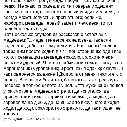
но чтобы какую тронул когда-нибудь -- случается очень
редко. Не знаю, справедливо ли поверье у здешних
крестьян, что когда человек первый увидит медведя, то
всегда может испугать и прогнать его; если же,
наоборот, медведь первый заметит человека, то тут
надобно ждать беды.
Вот несколько случаев из рассказов о встречах с
медведем: "...Инде и кинется на человека, так если
заденешь да бежать ему невмочь. Кое смелый человек,
так за ним просто ходит; в Л*** вон старичонко один все
колол, семнадцать медведей заколол, а охотничек и
весь немудреный! Я вот за рябчиками ходил, гляжу, а ен
морашевник (муравейник) и роет; как я эдак хрюкнул! Ен
как повернется да вякнет! Да прочь от меня; гнал я его с
версту. Все лесом бежал-то, болотом -- так стрельнуть
неловко, в топкое болото и ушел. Этта мужичонок пошел
уток смотреть; медведя встретил да испугался, да
присел, так и сидит, скорчился и молчит; а медведь-от
заревел да на дыбы, да на дыбах-то вкруг него и ходит;
ходил да ходил, заморил со страху-то, да так и ушел, не
тронул".
Дата публікації
27.02.2018
в 20:14