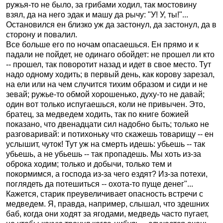
ружья-то не было, за грибами ходил, так мостовину
взял, да на него эдак и машу да рычу: "У! У, ты!"...
Остановился ен близко уж да застонул, да застонул, да в
сторону и повалил.
Все больше его по ночам опасаешься. Ен прямо и к
падали не пойдет, не одинаго обойдет: не прошел ли кто
-- прошел, так поворотит назад и идет в свое место. Тут
надо одному ходить; в первый день, как корову зарезал,
на ели или на чем случится тихим образом и сиди и не
зевай; ружье-то обмой хорошенько, духу-то не давай;
один вот только испугаешься, коли не привычен. Это,
братец, за медведем ходить, так по книге божией
показано, что двенадцати сил надобно быть; только не
разговаривай: и потихоньку что скажешь товарищу -- ен
услышит, чуток! Тут уж на смерть идешь: убьешь -- так
убьешь, а не убьешь -- так пропадешь. Мы хоть из-за
оброка ходим; только и добычи, только тем и
покормимся, а господа из-за чего ездят? Из-за потехи,
поглядеть да потешиться -- охота-то пуще денег"...
Кажется, старик преувеличивает опасность встречи с
медведем. Я, правда, например, слышал, что здешних
баб, когда они ходят за ягодами, медведь часто пугает,