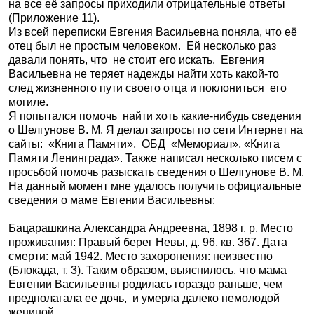
на все её запросы приходили отрицательные ответы
(Приложение 11).
Из всей переписки Евгения Васильевна поняла, что её
отец был не простым человеком. Ей несколько раз
давали понять, что не стоит его искать. Евгения
Васильевна не теряет надежды найти хоть какой-то
след жизненного пути своего отца и поклониться его
могиле.
Я попытался помочь найти хоть какие-нибудь сведения
о Шелгунове В. М. Я делал запросы по сети Интернет на
сайты: «Книга Памяти», ОБД «Мемориал», «Книга
Памяти Ленинграда». Также написал несколько писем с
просьбой помочь разыскать сведения о Шелгунове В. М.
На данный момент мне удалось получить официальные
сведения о маме Евгении Васильевны:
Бацарашкина Александра Андреевна, 1898 г. р. Место
проживания: Правый берег Невы, д. 96, кв. 367. Дата
смерти: май 1942. Место захоронения: неизвестно
(Блокада, т. 3). Таким образом, выяснилось, что мама
Евгении Васильевны родилась гораздо раньше, чем
предполагала ее дочь, и умерла далеко немолодой
жениной.