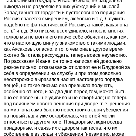
"Милостивый государь. Я вас не знаю, не разделяла
никогда и не разделяю ваших убеждений и мыслей.
Запад гибнет от гордости и пустословного порицания.
Россия спасется смирением, любовью и т. д. Служить
надобно не фантастической России, а такой, какая она
есть" и т. д. Это письмо всех удивило, и после многих
толков мы не могли его иначе себе объяснить, как тем,
что в настоящую минуту знакомство с такими людьми,
как Аксаковы, опасно, и то, о чем она в другое время
охотно бы стала рассуждать, теперь вовсе неуместно.
По рассказам Ивана, он точно написал ей довольно
резкое письмо, отказываясь от хлопот ее и Блудовой за
себя в определении на службу и при этом довольно
неосторожно выразился насчет настоящего порядка
вещей, но такие письма она привыкла получать,
особенно от него, и за два дня перед тем, может быть,
оно ее вовсе бы не удивило и не оскорбило; но теперь,
под влиянием нового решения при дворе, т. е. решения
на мир, она сама быстро перестроила свои убеждения
на новый лад и уже оскорбилась, что к ней могли
относиться в другом тоне. Придворные люди всегда
придворные, и связь их с двором так тесна, что их
собственные взгляды и убеждения (незаметно, может