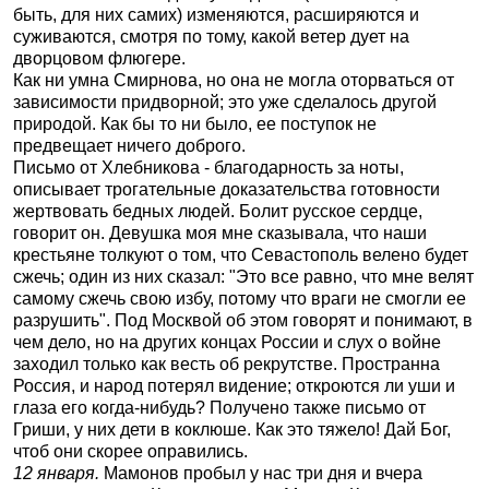
быть, для них самих) изменяются, расширяются и
суживаются, смотря по тому, какой ветер дует на
дворцовом флюгере.
Как ни умна Смирнова, но она не могла оторваться от
зависимости придворной; это уже сделалось другой
природой. Как бы то ни было, ее поступок не
предвещает ничего доброго.
Письмо от Хлебникова - благодарность за ноты,
описывает трогательные доказательства готовности
жертвовать бедных людей. Болит русское сердце,
говорит он. Девушка моя мне сказывала, что наши
крестьяне толкуют о том, что Севастополь велено будет
сжечь; один из них сказал: "Это все равно, что мне велят
самому сжечь свою избу, потому что враги не смогли ее
разрушить". Под Москвой об этом говорят и понимают, в
чем дело, но на других концах России и слух о войне
заходил только как весть об рекрутстве. Пространна
Россия, и народ потерял видение; откроются ли уши и
глаза его когда-нибудь? Получено также письмо от
Гриши, у них дети в коклюше. Как это тяжело! Дай Бог,
чтоб они скорее оправились.
12 января.
Мамонов пробыл у нас три дня и вчера