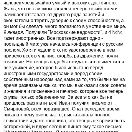
человек чрезвычайно умный и высоких достоинств.
Жаль, что он слишком занялся теперь хозяйством и
начинает отставать от другого рода занятий и
окончательно терять доверие к своим способностям, а
он мог бы сделать много полезного в умственном мире.
9 января.
Получили "Московские ведомости", и 4 №№
газет иностранных. Все подтверждают одно -
постыдный мир; уже начались конференции с русским
послом. Хотя и ждали его, но удостоверение в нем
привело всех в уныние, скорбь, раздражение, почти
отчаяние. Но теперь надо бы ожидать, что выместится
все унижение, которое было испытано перед
иностранными государствами и перед своим
собственным народом над нами за то, что были нам на
время развязаны языки, что мы высказали свои советы
и желания и письменно и печатно, которые все теперь
служат только обвинениями. За все это как бы не
пришлось расплатиться! Иван получил письмо от
Смирновой, всех поразившее. Она последнее время
писала к нему очень часто, высказывала полное
сочувствие и даже говорила, что теперь не время быть
осторожной, и вдруг сегодня пишет ему такое письмо: