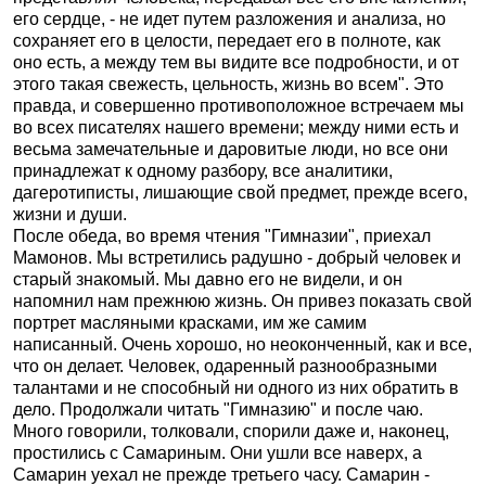
его сердце, - не идет путем разложения и анализа, но
сохраняет его в целости, передает его в полноте, как
оно есть, а между тем вы видите все подробности, и от
этого такая свежесть, цельность, жизнь во всем". Это
правда, и совершенно противоположное встречаем мы
во всех писателях нашего времени; между ними есть и
весьма замечательные и даровитые люди, но все они
принадлежат к одному разбору, все аналитики,
дагеротиписты, лишающие свой предмет, прежде всего,
жизни и души.
После обеда, во время чтения "Гимназии", приехал
Мамонов. Мы встретились радушно - добрый человек и
старый знакомый. Мы давно его не видели, и он
напомнил нам прежнюю жизнь. Он привез показать свой
портрет масляными красками, им же самим
написанный. Очень хорошо, но неоконченный, как и все,
что он делает. Человек, одаренный разнообразными
талантами и не способный ни одного из них обратить в
дело. Продолжали читать "Гимназию" и после чаю.
Много говорили, толковали, спорили даже и, наконец,
простились с Самариным. Они ушли все наверх, а
Самарин уехал не прежде третьего часу. Самарин -