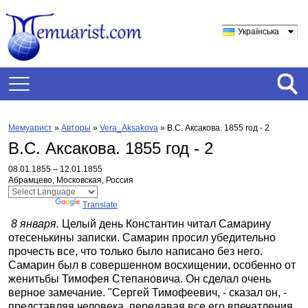
Українська
Мемуарист
»
Авторы
»
Vera_Aksakova
»
В.С. Аксакова. 1855 год - 2
В.С. Аксакова. 1855 год - 2
08.01.1855 – 12.01.1855
Абрамцево, Московская, Россия
Powered by
Translate
8 января.
Целый день Константин читал Самарину
отесенькины записки. Самарин просил убедительно
прочесть все, что только было написано без него.
Самарин был в совершенном восхищении, особенно от
женитьбы Тимофея Степановича. Он сделал очень
верное замечание. "Сергей Тимофеевич, - сказал он, -
представляя человека, передавая все его впечатления,