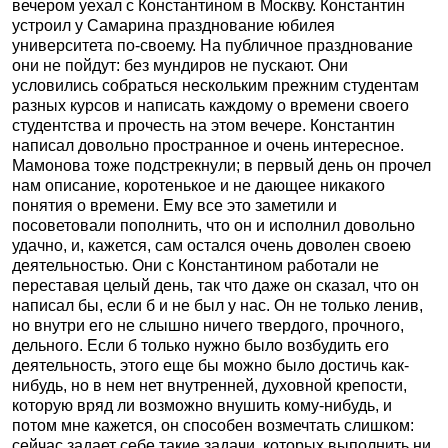
вечером уехал с Константином в Москву. Константин
устроил у Самарина празднование юбилея
университета по-своему. На публичное празднование
они не пойдут: без мундиров не пускают. Они
условились собраться нескольким прежним студентам
разных курсов и написать каждому о времени своего
студентства и прочесть на этом вечере. Константин
написал довольно пространное и очень интересное.
Мамонова тоже подстрекнули; в первый день он прочел
нам описание, коротенькое и не дающее никакого
понятия о времени. Ему все это заметили и
посоветовали пополнить, что он и исполнил довольно
удачно, и, кажется, сам остался очень доволен своею
деятельностью. Они с Константином работали не
переставая целый день, так что даже он сказал, что он
написал бы, если б и не был у нас. Он не только ленив,
но внутри его не слышно ничего твердого, прочного,
дельного. Если б только нужно было возбудить его
деятельность, этого еще бы можно было достичь как-
нибудь, но в нем нет внутренней, духовной крепости,
которую вряд ли возможно внушить кому-нибудь, и
потом мне кажется, он способен возмечтать слишком:
сейчас задает себе такие задачи, которых выполнить ни