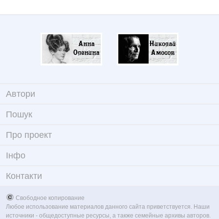
Автори
Пошук
Про проект
Iнфо
Контакти
Свободное копирование
Любое использование материалов данного сайта приветствуется. Наши
источники - общедоступные ресурсы, а также семейные архивы авторов.