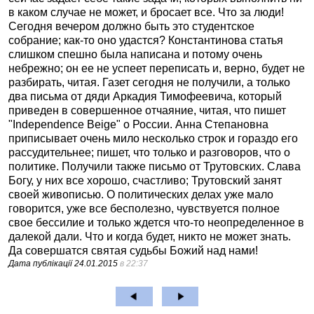
в каком случае не может, и бросает все. Что за люди!
Сегодня вечером должно быть это студентское
собрание; как-то оно удастся? Константинова статья
слишком спешно была написана и потому очень
небрежно; он ее не успеет переписать и, верно, будет не
разбирать, читая. Газет сегодня не получили, а только
два письма от дяди Аркадия Тимофеевича, который
приведен в совершенное отчаяние, читая, что пишет
"Independence Beige" о России. Анна Степановна
приписывает очень мило несколько строк и гораздо его
рассудительнее; пишет, что только и разговоров, что о
политике. Получили также письмо от Трутовских. Слава
Богу, у них все хорошо, счастливо; Трутовский занят
своей живописью. О политических делах уже мало
говорится, уже все бесполезно, чувствуется полное
свое бессилие и только ждется что-то неопределенное в
далекой дали. Что и когда будет, никто не может знать.
Да совершатся святая судьбы Божий над нами!
Дата публікації
24.01.2015
в 22:37