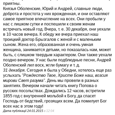
приятны.
Князья Оболенские, Юрий и Андрей, славные люди,
доброта и простота у них врожденная, и они оставляют
самое приятное впечатление на всех. Они пробыли у
нас с лишком сутки и поспешили к своим женам
встречать новый год. Вчера, т. е. 30 декабря, они уехали
в 10 часов вечера. К обеду же вчера приехал наш
троицкий доктор Брызгалов с женой и с маленьким
сыном. Жена его, образованная и очень умная
женщина, занимается детьми, но показалась нам, может
быть, с слишком твердым характером. Они также уехали
поздно вечером. У нас были подблюдные песни, Андрей
Оболенский лил воск, жгли бумагу и т. д.
31 декабря.
Сегодня я была у Обедни, хотелось еще раз
услыхать
"Рождество Твое, Христе Боже наш, возсия
мирови Свет разума".
День мы провели в разных
занятиях. Вечером начали читать книгу Попова о
русских посольствах. Дождались 12 часов, встретили
1855 год с внутренней мольбой к Богу, да спасет
Господь от бедствий, грозящих всем. Да помилует Бог
всех нас в этом году!
Дата публікації
24.01.2015
в 12:04