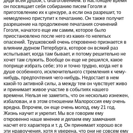
дяди всей душой, с благоговением. В настоящее время
он посвящает себя собиранию писем Гоголя и
приготовлению их к цензуре, а если она разрешит, то
немедленно приступит к печатанию. Он также получит
разрешение на продолжение печатания сочинений
Гоголя, начатого еще им самим, которое было
приостановлено после него из каких-то нелепых
опасений. Трушковский очень откровенно признается в
влиянии дурном Петербурга, которое он всякий раз
испытывает, когда там бывает, и потому решительно не
хочет там служить. Вообще он еще не решился, какое
поприще избрать себе; это и точно трудно, когда нет в
душе особенного, исключительного стремления к чему-
нибудь, предпочтения чего-нибудь. Недостает в нем
какой-то активной силы, а между тем он чувствует живо
и принимает живое участие в событиях нашего
времени. Нельзя не заметить, что он несколько изнежен,
избалован, и в этом отношении Малороссия ему очень
вредна. Впрочем, он еще очень молод, ему 21 год.
Жизнь научит и укрепит. Мы все говорим ему
откровенно наше мнение и делаем ему замечания
насчет его характера и т. д. Он принимает хорошо все
эти нравоучения, хотя я уверена, что они не совсем ему