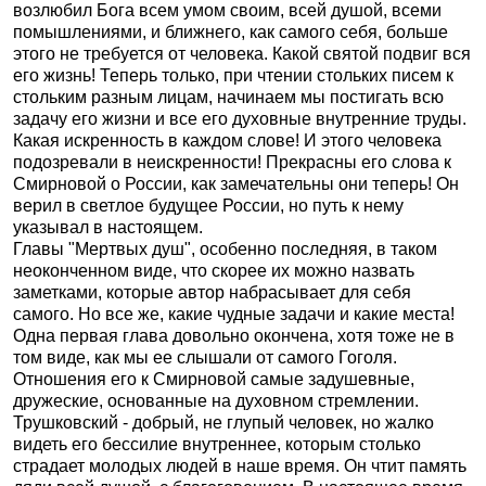
возлюбил Бога всем умом своим, всей душой, всеми
помышлениями, и ближнего, как самого себя, больше
этого не требуется от человека. Какой святой подвиг вся
его жизнь! Теперь только, при чтении стольких писем к
стольким разным лицам, начинаем мы постигать всю
задачу его жизни и все его духовные внутренние труды.
Какая искренность в каждом слове! И этого человека
подозревали в неискренности! Прекрасны его слова к
Смирновой о России, как замечательны они теперь! Он
верил в светлое будущее России, но путь к нему
указывал в настоящем.
Главы "Мертвых душ", особенно последняя, в таком
неоконченном виде, что скорее их можно назвать
заметками, которые автор набрасывает для себя
самого. Но все же, какие чудные задачи и какие места!
Одна первая глава довольно окончена, хотя тоже не в
том виде, как мы ее слышали от самого Гоголя.
Отношения его к Смирновой самые задушевные,
дружеские, основанные на духовном стремлении.
Трушковский - добрый, не глупый человек, но жалко
видеть его бессилие внутреннее, которым столько
страдает молодых людей в наше время. Он чтит память