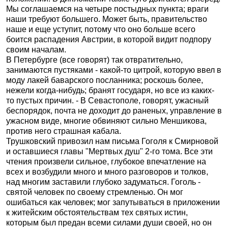
Мы соглашаемся на четыре постыдных пункта; враги
наши требуют большего. Может быть, правительство
наше и еще уступит, потому что оно больше всего
боится распадения Австрии, в которой видит подпору
своим началам.
В Петербурге (все говорят) так отвратительно,
занимаются пустяками - какой-то цитрой, которую ввел в
моду лакей баварского посланника; роскошь более,
нежели когда-нибудь; бранят государя, но все из каких-
то пустых причин. - В Севастополе, говорят, ужасный
беспорядок, почта не доходит до раненых, управление в
ужасном виде, многие обвиняют сильно Меншикова,
против него страшная кабала.
Трушковский привозил нам письма Гоголя к Смирновой
и оставшиеся главы "Мертвых душ" 2-го тома. Все эти
чтения произвели сильное, глубокое впечатление на
всех и возбудили много и много разговоров и толков,
над многим заставили глубоко задуматься. Гоголь -
святой человек по своему стремленью. Он мог
ошибаться как человек; мог запутываться в приложении
к житейским обстоятельствам тех святых истин,
которым был предан всеми силами души своей, но он