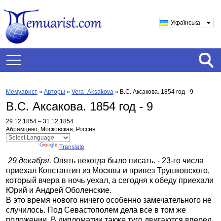
Українська
Мемуарист
»
Авторы
»
Vera_Aksakova
»
В.С. Аксакова. 1854 год - 9
В.С. Аксакова. 1854 год - 9
29.12.1854 – 31.12.1854
Абрамцево, Московская, Россия
Powered by
Translate
29 декабря.
Опять некогда было писать. - 23-го числа
приехал Константин из Москвы и привез Трушковского,
который вчера в ночь уехал, а сегодня к обеду приехали
Юрий и Андрей Оболенские.
В это время нового ничего особенно замечательного не
случилось. Под Севастополем дела все в том же
положении. В дипломатии также туго двигаются вперед.