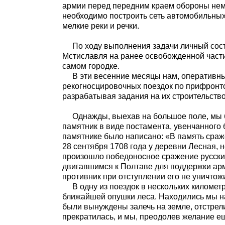
армии перед передним краем обороны нем
необходимо построить сеть автомобильных 
мелкие реки и речки.
По ходу выполнения задачи личный сост
Мстиславля на ранее освобожденной части
самом городке.
В эти весенние месяцы нам, оперативны
рекогносцировочных поездок по прифронто
разрабатывая задания на их строительство
Однажды, выехав на большое поле, мы б
памятник в виде постамента, увенчанного
памятнике было написано: «В память сраж
28 сентября 1708 года у деревни Лесная, 
произошло победоносное сражение русских
двигавшимся к Полтаве для поддержки арм
противник при отступлении его не уничтож
В одну из поездок в нескольких километ
ближайшей опушки леса. Находились мы на
были вынуждены залечь на земле, отстрел
прекратилась, и мы, преодолев желание е