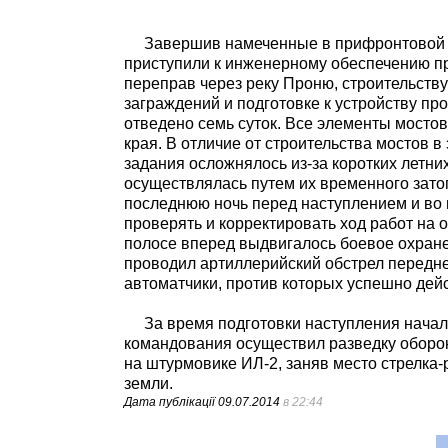
Завершив намеченные в прифронтовой п
приступили к инженерному обеспечению п
переправ через реку Проню, строительств
заграждений и подготовке к устройству пр
отведено семь суток. Все элементы мостов 
края. В отличие от строительства мостов 
задания осложнялось из-за коротких летн
осуществлялась путем их временного затоп
последнюю ночь перед наступлением и во
проверять и корректировать ход работ на 
полосе вперед выдвигалось боевое охране
проводил артиллерийский обстрел передне
автоматчики, против которых успешно дей
За время подготовки наступления началь
командования осуществил разведку оборо
на штурмовике ИЛ-2, заняв место стрелка-
земли.
Дата публікації
09.07.2014
в 22:44