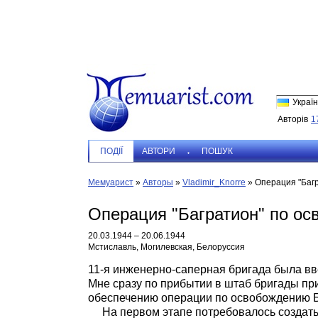
Україн
Авторів
1
ПОДIЇ
АВТОРИ
ПОШУК
Мемуарист
»
Авторы
»
Vladimir_Knorre
»
Операция "Багр
Операция "Багратион" по ос
20.03.1944 – 20.06.1944
Мстиславль, Могилевская, Белоруссия
11-я инженерно-саперная бригада была вве
Мне сразу по прибытии в штаб бригады пр
обеспечению операции по освобождению Бе
На первом этапе потребовалось создать 