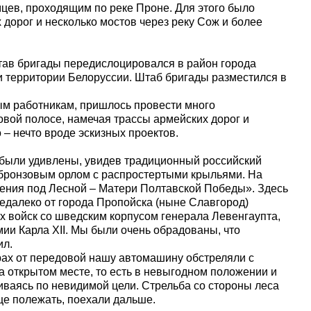
цев, проходящим по реке Проне. Для этого было
дорог и несколько мостов через реку Сож и более
ав бригады передислоцировался в район города
 территории Белоруссии. Штаб бригады разместился в
м работникам, пришлось провести много
вой полосе, намечая трассы армейских дорог и
 – нечто вроде эскизных проектов.
ыли удивлены, увидев традиционный российский
 бронзовым орлом с распростертыми крыльями. На
ения под Лесной – Матери Полтавской Победы». Здесь
недалеко от города Пропойска (ныне Славгород)
 войск со шведским корпусом генерала Левенгаупта,
ии Карла XII. Мы были очень обрадованы, что
ил.
рах от передовой нашу автомашину обстреляли с
 открытом месте, то есть в невыгодном положении и
иваясь по невидимой цели. Стрельба со стороны леса
ще полежать, поехали дальше.