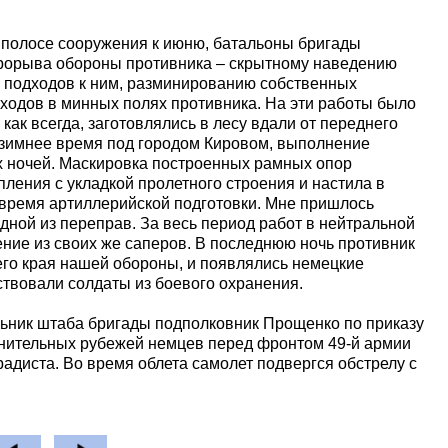
олосе сооружения к июню, батальоны бригады
рорыва обороны противника – скрытному наведению
у подходов к ним, разминированию собственных
оходов в минных полях противника. На эти работы было
как всегда, заготовлялись в лесу вдали от переднего
в зимнее время под городом Кировом, выполнение
их ночей. Маскировка построенных рамных опор
ления с укладкой пролетного строения и настила в
 время артиллерийской подготовки. Мне пришлось
одной из переправ. За весь период работ в нейтральной
ние из своих же саперов. В последнюю ночь противник
го края нашей обороны, и появлялись немецкие
ствовали солдаты из боевого охранения.
ник штаба бригады подполковник Прощенко по приказу
нительных рубежей немцев перед фронтом 49-й армии
радиста. Во время облета самолет подвергся обстрелу с