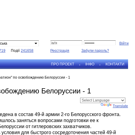
ська
719
Події
241658
Реєстрація
Забули пароль?
ПРО ПРОЕКТ
IНФО
КОНТАКТИ
атион" по освобождению Белоруссии - 1
вобождению Белоруссии - 1
Powered by
Translate
дена в состав 49-й армии 2-го Белорусского фронта.
ишлось заняться вопросами подготовки ее к
лоруссии от гитлеровских захватчиков.
условия для быстрого сосредоточения частей 49-й