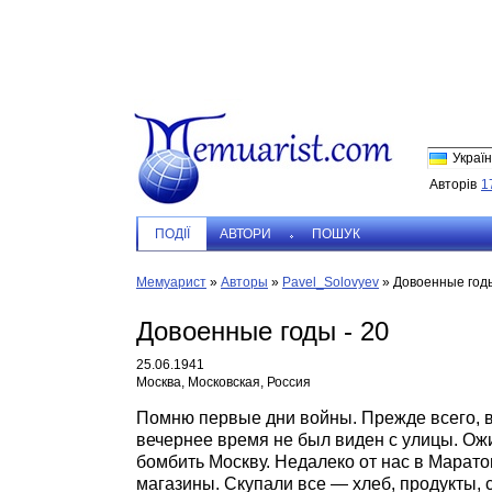
Україн
Авторів
1
ПОДIЇ
АВТОРИ
ПОШУК
Мемуарист
»
Авторы
»
Pavel_Solovyev
»
Довоенные годы
Довоенные годы - 20
25.06.1941
Москва, Московская, Россия
Помню первые дни войны. Прежде всего, в
вечернее время не был виден с улицы. Ож
бомбить Москву. Недалеко от нас в Марат
магазины. Скупали все — хлеб, продукты, 