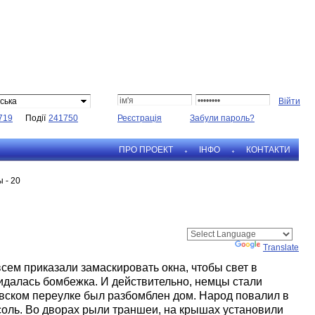
ська
719
Події
241750
Реєстрація
Забули пароль?
ПРО ПРОЕКТ
IНФО
КОНТАКТИ
 - 20
Powered by
Translate
сем приказали замаскировать окна, чтобы свет в
идалась бомбежка. И действительно, немцы стали
овском переулке был разбомблен дом. Народ повалил в
соль. Во дворах рыли траншеи, на крышах установили