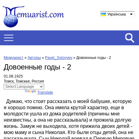
Українська
Мемуарист
»
Авторы
»
Pavel_Solovyev
»
Довоенные годы - 2
Довоенные годы - 2
01.08.1925
Томск, Томская, Россия
Powered by
Translate
Думаю, что стоит рассказать о моей бабушке, которую
я хорошо помню. Она имела крутой характер, еще в
молодости ушла из дома родителей (причины мне
неизвестны, а она не рассказывала) и прожила долгую
жизнь. Замуж не выходила, хотя прижила двоих детей -
мою маму и сына Николая. Кто были отцы детей, она не
рассказывала. Сын Николай воевал в Первую Мировую