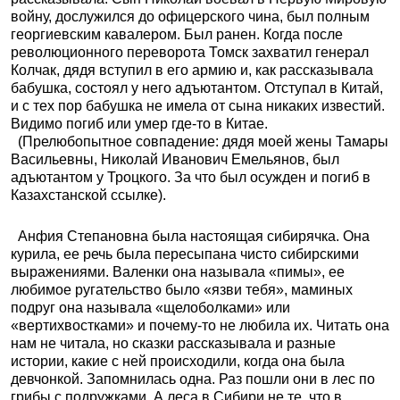
войну, дослужился до офицерского чина, был полным
георгиевским кавалером. Был ранен. Когда после
революционного переворота Томск захватил генерал
Колчак, дядя вступил в его армию и, как рассказывала
бабушка, состоял у него адъютантом. Отступал в Китай,
и с тех пор бабушка не имела от сына никаких известий.
Видимо погиб или умер где-то в Китае.
(Прелюбопытное совпадение: дядя моей жены Тамары
Васильевны, Николай Иванович Емельянов, был
адъютантом у Троцкого. За что был осужден и погиб в
Казахстанской ссылке).
Анфия Степановна была настоящая сибирячка. Она
курила, ее речь была пересыпана чисто сибирскими
выражениями. Валенки она называла «пимы», ее
любимое ругательство было «язви тебя», маминых
подруг она называла «щелоболками» или
«вертихвостками» и почему-то не любила их. Читать она
нам не читала, но сказки рассказывала и разные
истории, какие с ней происходили, когда она была
девчонкой. Запомнилась одна. Раз пошли они в лес по
грибы с подружками. А леса в Сибири не те, что в