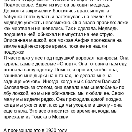
Подмосковье. Вдруг из кустов выходит медведь.
Девчонки закричали и бросились врассыпную, а
бабушка споткнулась и растянулась на земле. От
медведя убежать невозможно. Она знала правило: лежи
как мертвая и не шевелись. Так и сделала. Медведь
подошел к ней, обнюхал и выпустил на нее струю.
Описанная мишкой, вся мокрая Анфия пролежала на
земле ещё некоторое время, пока ее не нашли
подружки.
Я частенько у нее под подушкой воровал папиросы. Она
курила самые дешевые «Спорт». Она готовила нам еду,
штопала нашу одежду. Помню, я просил, чтобы она,
зашивая мне дырки на штанах, не делала мне на
заднице «очков». Иногда, когда мы с братом Валькой
баловались за столом, она давала нам «шелобана» по
лбу ложкой, но мы не обижались, мы любили ее. Свою
маму мы видели редко. Она приходила домой поздно,
когда мы уже спали, а когда мы уходили в школу - она
еще спала. Это все относится ко времени, когда мы
приехали из Томска в Москву.
А произошло это в 1930 году.