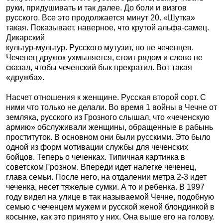
руки, придушивать и так далее. До боли и визгов
русского. Все это продолжается минут 20. «Шутка»
такая. Показывает, наверное, что крутой альфа-самец.
Дикарский
культур-мультур. Русского мутузит, но не чеченцев.
Чеченец дружок ухмыляется, стоит рядом и слово не
сказал, чтобы чеченский бык прекратил. Вот такая
«дружба».
Насчет отношения к женщине. Русская второй сорт. С
ними что только не делали. Во время 1 войны в Чечне от
земляка, русского из Грозного слышал, что «чеченскую
армию» обслуживали женщины, обращенные в рабынь
проституток. В основном они были русскими. Это было
одной из форм мотивации службы для чеченских
бойцов. Теперь о чеченках. Типичная картинка в
советском Грозном. Впереди идет налегке чеченец,
глава семьи. После него, на отдалении метра 2-3 идет
чеченка, несет тяжелые сумки. А то и ребенка. В 1997
году видел на улице в так называемой Чечне, подобную
семью с чеченцем мужем и русской женой блондинкой в
косынке, как это принято у них. Она выше его на голову.