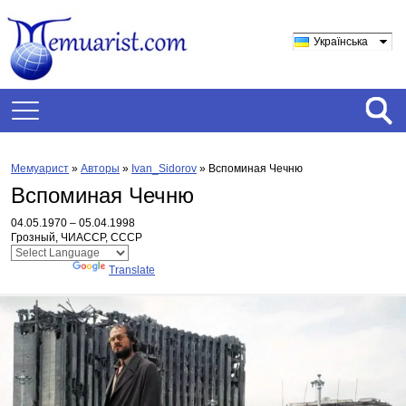
Українська
Мемуарист
»
Авторы
»
Ivan_Sidorov
»
Вспоминая Чечню
Вспоминая Чечню
04.05.1970 – 05.04.1998
Грозный, ЧИАССР, СССР
Powered by
Translate