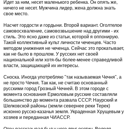
Идет за ним, несет маленького ребенка. Он опять же,
ничего не несет. Мужчина лидер, жена должна знать
свое место.
Насчет гордости и гордыни. Второй вариант. Оголтелое
самовосхваление, самовозвышение над другими - их
стиль. Это ясно даже из статьи, которой я оппонирую.
Такой коллективный культ личности чеченцев. Часто
методом унижения не чеченца. Сейчас это прокатывает,
как не было в прошлом. У русских нет своей
национальной или хотя-бы более-менее справедливой
власти, защищающей их интересы.
Сноска. Иногда употребляю "так называемая Чечня", а
не просто Чечня. Так как, не считаю основанный
русскими город Грозный Чечней. В этом городе с
момента основания Ермоловым русские составляли
большинство до момента развала СССР. Наурский и
Шелковской районы (земли севернее реки Терек)
исконно русско-казачья земля. Украденная Хрущевым у
хозяев и переданная ЧИАССР.
Отец рассказывал был у него друг осетин, Володя