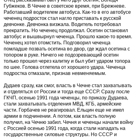
Губжеков. В Чечне в советское время, при Брежневе.
Работавший водителем автобуса. Как-то в его автобусе
чеченец подросток стал нагло приставать к русской
девчонке. Девчонка визжала. Водитель потребовал
прекратить. Но чеченец продолжал. Осетин остановил
автобус и вышвырнул чеченца. Прошло какое-то время.
Чеченец хотел отомстить. Подговорил чеченца
помладше позвать осетина во двор, где ждал осетина с
топором в руке. Ничего не подозревающий осетин
только прошел через калитку и был убит ударом топора
по шее. Голова отлетела от хорошего удара. Чеченца
подростка отмазали, признав невменяемым.
Дудаев сразу, как смог, власть в Чечне стал захватывать
и отделяться от России и тогда еще СССР. Сразу после
ГКЧП, осенью 1991 года чеченцы, по приказу Дудаева,
стали захватывать отделения МВД, КГБ, армейские
части. Горбачев не реагировал. Ельцин еще не имел
армии в подчинении. А потом, как власть полную
получил, на Чечню забил. Чечня и чеченцы начали войну
с Россией осенью 1991 года, когда стали нападать на
государственные силовые структуры. Но СССР и