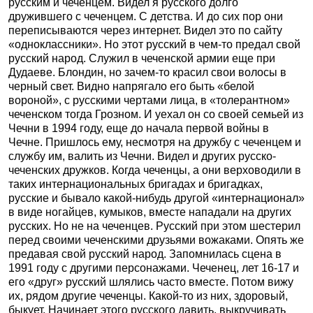
русским и чеченцем. Видел я русского долго
дружившего с чеченцем. С детства. И до сих пор они
переписываются через интернет. Видел это по сайту
«одноклассники». Но этот русский в чем-то предал свой
русский народ. Служил в чеченской армии еще при
Дудаеве. Блондин, но зачем-то красил свои волосы в
черный свет. Видно напрягало его быть «белой
вороной», с русскими чертами лица, в «толерантном»
чеченском тогда Грозном. И уехал он со своей семьей из
Чечни в 1994 году, еще до начала первой войны в
Чечне. Пришлось ему, несмотря на дружбу с чеченцем и
службу им, валить из Чечни. Видел и других русско-
чеченских дружков. Когда чеченцы, а они верховодили в
таких интернациональных бригадах и бригадках,
русские и бывало какой-нибудь другой «интернационал»
в виде ногайцев, кумыков, вместе нападали на других
русских. Но не на чеченцев. Русский при этом шестерил
перед своими чеченскими друзьями вожаками. Опять же
предавая свой русский народ. Запомнилась сцена в
1991 году с другими персонажами. Чеченец, лет 16-17 и
его «друг» русский шлялись часто вместе. Потом вижу
их, рядом другие чеченцы. Какой-то из них, здоровый,
быкует. Начинает этого русского давить, выкручивать