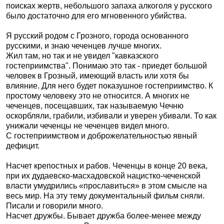
поисках жертв, небольшого запаха алкоголя у русского
было достаточно для его мгновенного убийства.
Я русский родом с Грозного, города основанного
русскими, и знаю чеченцев лучше многих.
Жил там, но так и не увидел "кавказского
гостеприимства". Понимаю это так - приедет большой
человек в Грозный, имеющий власть или хотя бы
влияние. Для него будет показушное гостеприимство. К
простому человеку это не относится. А многих не
чеченцев, посещавших, так называемую Чечню
оскорбляли, грабили, избивали и уверен убивали. То как
унижали чеченцы не чеченцев видел много.
С гостеприимством и доброжелательностью явный
дефицит.
Насчет крепостных и рабов. Чеченцы в конце 20 века,
при их дудаевско-масхадовской нацистко-чеченской
власти умудрились «прославиться» в этом смысле на
весь мир. На эту тему документальный фильм сняли.
Писали и говорили много.
Насчет дружбы. Бывает дружба более-менее между