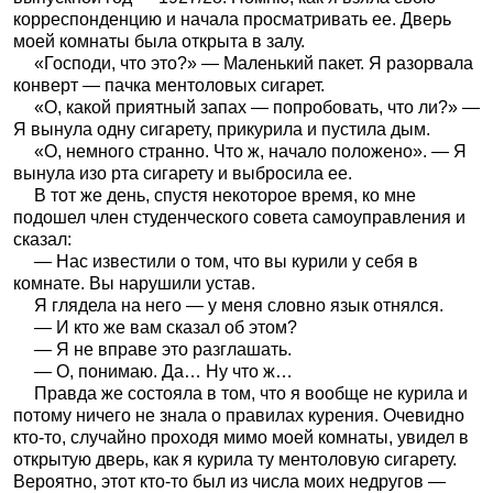
корреспонденцию и начала просматривать ее. Дверь
моей комнаты была открыта в залу.
«Господи, что это?» — Маленький пакет. Я разорвала
конверт — пачка ментоловых сигарет.
«О, какой приятный запах — попробовать, что ли?» —
Я вынула одну сигарету, прикурила и пустила дым.
«О, немного странно. Что ж, начало положено». — Я
вынула изо рта сигарету и выбросила ее.
В тот же день, спустя некоторое время, ко мне
подошел член студенческого совета самоуправления и
сказал:
— Нас известили о том, что вы курили у себя в
комнате. Вы нарушили устав.
Я глядела на него — у меня словно язык отнялся.
— И кто же вам сказал об этом?
— Я не вправе это разглашать.
— О, понимаю. Да… Ну что ж…
Правда же состояла в том, что я вообще не курила и
потому ничего не знала о правилах курения. Очевидно
кто-то, случайно проходя мимо моей комнаты, увидел в
открытую дверь, как я курила ту ментоловую сигарету.
Вероятно, этот кто-то был из числа моих недругов —