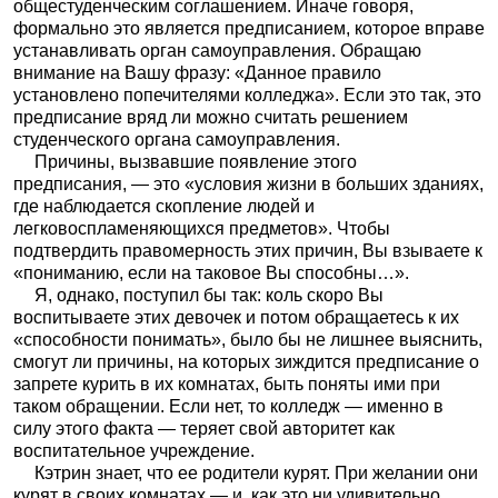
общестуденческим соглашением. Иначе говоря,
формально это является предписанием, которое вправе
устанавливать орган самоуправления. Обращаю
внимание на Вашу фразу: «Данное правило
установлено попечителями колледжа». Если это так, это
предписание вряд ли можно считать решением
студенческого органа самоуправления.
Причины, вызвавшие появление этого
предписания, — это «условия жизни в больших зданиях,
где наблюдается скопление людей и
легковоспламеняющихся предметов». Чтобы
подтвердить правомерность этих причин, Вы взываете к
«пониманию, если на таковое Вы способны…».
Я, однако, поступил бы так: коль скоро Вы
воспитываете этих девочек и потом обращаетесь к их
«способности понимать», было бы не лишнее выяснить,
смогут ли причины, на которых зиждится предписание о
запрете курить в их комнатах, быть поняты ими при
таком обращении. Если нет, то колледж — именно в
силу этого факта — теряет свой авторитет как
воспитательное учреждение.
Кэтрин знает, что ее родители курят. При желании они
курят в своих комнатах — и, как это ни удивительно