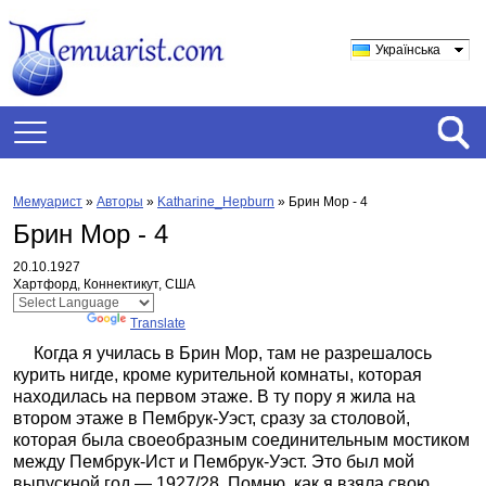
Українська
Мемуарист
»
Авторы
»
Katharine_Hepburn
»
Брин Мор - 4
Брин Мор - 4
20.10.1927
Хартфорд, Коннектикут, США
Powered by
Translate
Когда я училась в Брин Мор, там не разрешалось
курить нигде, кроме курительной комнаты, которая
находилась на первом этаже. В ту пору я жила на
втором этаже в Пембрук-Уэст, сразу за столовой,
которая была своеобразным соединительным мостиком
между Пембрук-Ист и Пембрук-Уэст. Это был мой
выпускной год — 1927/28. Помню, как я взяла свою