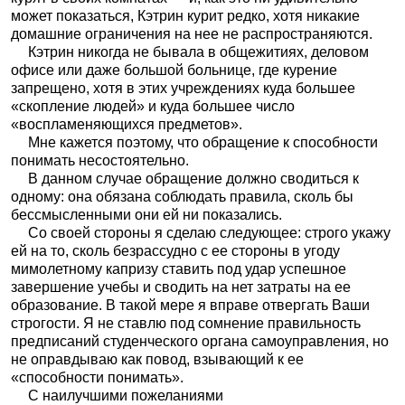
может показаться, Кэтрин курит редко, хотя никакие
домашние ограничения на нее не распространяются.
Кэтрин никогда не бывала в общежитиях, деловом
офисе или даже большой больнице, где курение
запрещено, хотя в этих учреждениях куда большее
«скопление людей» и куда большее число
«воспламеняющихся предметов».
Мне кажется поэтому, что обращение к способности
понимать несостоятельно.
В данном случае обращение должно сводиться к
одному: она обязана соблюдать правила, сколь бы
бессмысленными они ей ни показались.
Со своей стороны я сделаю следующее: строго укажу
ей на то, сколь безрассудно с ее стороны в угоду
мимолетному капризу ставить под удар успешное
завершение учебы и сводить на нет затраты на ее
образование. В такой мере я вправе отвергать Ваши
строгости. Я не ставлю под сомнение правильность
предписаний студенческого органа самоуправления, но
не оправдываю как повод, взывающий к ее
«способности понимать».
С наилучшими пожеланиями