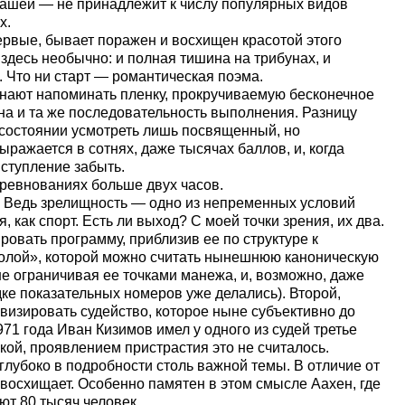
 нашей — не принадлежит к числу популярных видов
х.
рвые, бывает поражен и восхищен красотой этого
 здесь необычно: и полная тишина на трибунах, и
. Что ни старт — романтическая поэма.
чинают напоминать пленку, прокручиваемую бесконечное
дна и та же последовательность выполнения. Разницу
состоянии усмотреть лишь посвященный, но
ыражается в сотнях, даже тысячах баллов, и, когда
ыступление забыть.
оревнованиях больше двух часов.
. Ведь зрелищность — одно из непременных условий
 как спорт. Есть ли выход? С моей точки зрения, их два.
овать программу, приблизив ее по структуре к
колой», которой можно считать нынешнюю каноническую
не ограничивая ее точками манежа, и, возможно, даже
ке показательных номеров уже делались). Второй,
ивизировать судейство, которое ныне субъективно до
71 года Иван Кизимов имел у одного из судей третье
бкой, проявлением пристрастия это не считалось.
глубоко в подробности столь важной темы. В отличие от
, восхищает. Особенно памятен в этом смысле Аахен, где
ют 80 тысяч человек.