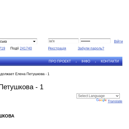
ська
719
Події
241740
Реєстрація
Забули пароль?
ПРО ПРОЕКТ
IНФО
КОНТАКТИ
одолжает Елена Петушкова - 1
Петушкова - 1
Powered by
Translate
ШКОВА