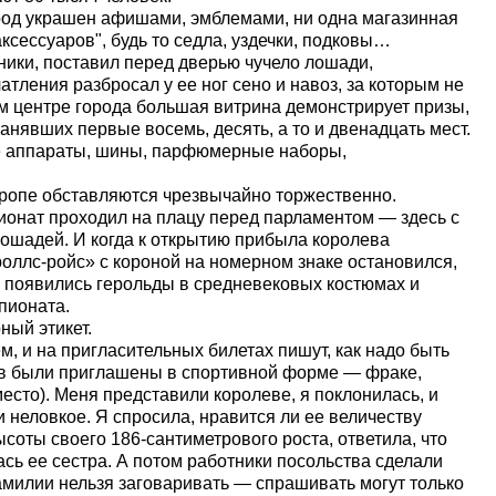
ород украшен афишами, эмблемами, ни одна магазинная
ксессуаров", будь то седла, уздечки, подковы…
ники, поставил перед дверью чучело лошади,
атления разбросал у ее ног сено и навоз, за которым не
м центре города большая витрина демонстрирует призы,
нявших первые восемь, десять, а то и двенадцать мест.
ые аппараты, шины, парфюмерные наборы,
вропе обставляются чрезвычайно торжественно.
пионат проходил на плацу перед парламентом — здесь с
ошадей. И когда к открытию прибыла королева
оллс-ройс» с короной на номерном знаке остановился,
 появились герольды в средневековых костюмах и
пионата.
ный этикет.
, и на пригласительных билетах пишут, как надо быть
в были приглашены в спортивной форме — фраке,
 место). Меня представили королеве, я поклонилась, и
и неловкое. Я спросила, нравится ли ее величеству
ысоты своего 186-сантиметрового роста, ответила, что
ась ее сестра. А потом работники посольства сделали
милии нельзя заговаривать — спрашивать могут только