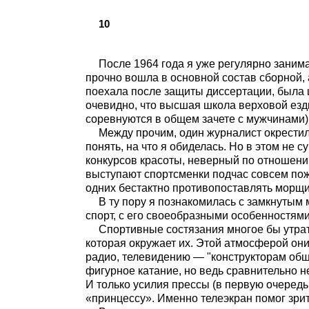
10
После 1964 года я уже регулярно заним
прочно вошла в основной состав сборной, 
поехала после защиты диссертации, была 
очевидно, что высшая школа верховой ез
соревнуются в общем зачете с мужчинами)
Между прочим, один журналист окрестил 
понять, на что я обиделась. Но в этом не
конкурсов красоты, неверный по отношению
выступают спортсменки подчас совсем пож
одних бестактно противопоставлять морщи
В ту пору я познакомилась с замкнутым
спорт, с его своеобразными особенностями
Спортивные состязания многое бы утра
которая окружает их. Этой атмосферой они
радио, телевидению — "конструкторам общ
фигурное катание, но ведь сравнительно 
И только усилия прессы (в первую очередь
«принцессу». Именно телеэкран помог зри