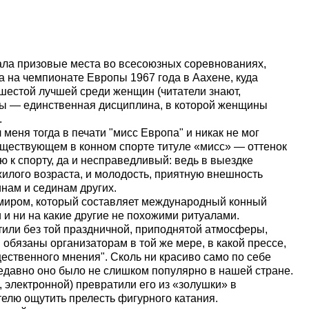
ала призовые места во всесоюзных соревнованиях,
а на чемпионате Европы 1967 года в Аахене, куда
шестой лучшей среди женщин (читатели знают,
ды — единственная дисциплина, в которой женщины
.
меня тогда в печати "мисс Европа" и никак не мог
 существующем в конном спорте титуле «мисс» — оттенок
 к спорту, да и несправедливый: ведь в выездке
илого возраста, и молодость, приятную внешность
нам и сединам других.
 миром, который составляет международный конный
 и ни на какие другие не похожими ритуалами.
тили без той праздничной, приподнятой атмосферы,
 обязаны организаторам в той же мере, в какой прессе,
ественного мнения". Сколь ни красиво само по себе
недавно оно было не слишком популярно в нашей стране.
, электронной) превратили его из «золушки» в
телю ощутить прелесть фигурного катания.