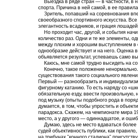
Выездка в ряде стран — в частности, в
спорта. Причина в ней самой, в ее правила
Зритель, попавший на соревнования впе
своеобразного спортивного искусства. Все
элегантность всадников, и грация лошадей
Но проходит час, другой, и события на
количество раз. Одни и те же элементы, о
между плохим и хорошим выступлением в 
однообразие действует и на него. Оценка в
объявляется результат, успеваешь само в
Каюсь, мне самой трудно высидеть на с
Конечно, такое положение ненормально
существования такого социального явления,
Первый — разнообразить и индивидуализир
фигурному катанию. То есть наряду со «ш
обязательную езду, ввести произвольную, 
под музыку (опыты подобного рода в поряд
думается, в том, чтобы упростить и объект
парадокса. Скажем, на чемпионате мира 19
место, а у другого — одиннадцатое, и оши
Думаю, здесь не место вдаваться более 
судей объективность публики, как правило
на трибунах "конного стадиона" присутству