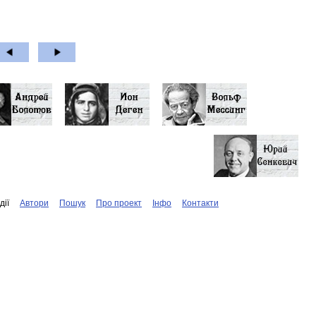
дiї
Автори
Пошук
Про проект
Iнфо
Контакти