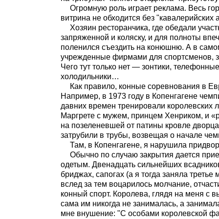
Огромную роль играет реклама. Весь г
витрина не обходится без "кавалерийских а
Хозяин ресторанчика, где обедали участ
запряженной и коляску, и для полноты впеч
поленился съездить на конюшню. А в само
учрежденные фирмами для спортсменов, за
Чего тут только нет — зонтики, телефонн
холодильники…
Как правило, конные соревнования в Е
Например, в 1973 году в Копенгагене чем
давних времен тренировали королевских л
Маргрете с мужем, принцем Хенриком, и «р
на позеленевшей от патины кровле дворца
затрубили в трубы, возвещая о начале чем
Там, в Копенгагене, я нарушила придвор
Обычно по случаю закрытия дается прием
одетым. Двенадцать сильнейших всаднико
бриджах, сапогах (а я тогда заняла третье
вслед за тем воцарилось молчание, отчаст
конный спорт. Королева, глядя на меня с в
сама им никогда не занималась, а занимал
мне внушение: "С особами королевской фа