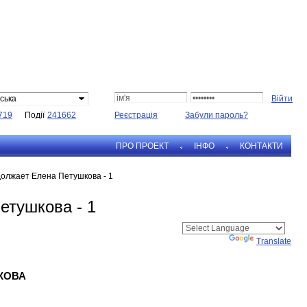
ська
719
Події
241662
Реєстрація
Забули пароль?
ПРО ПРОЕКТ
IНФО
КОНТАКТИ
должает Елена Петушкова - 1
етушкова - 1
Powered by
Translate
КОВА