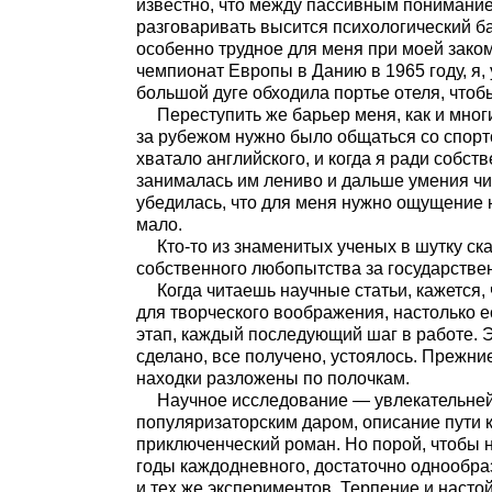
известно, что между пассивным понимани
разговаривать высится психологический ба
особенно трудное для меня при моей зако
чемпионат Европы в Данию в 1965 году, я, 
большой дуге обходила портье отеля, чтобы
Переступить же барьер меня, как и мно
за рубежом нужно было общаться со спортс
хватало английского, и когда я ради собст
занималась им лениво и дальше умения чи
убедилась, что для меня нужно ощущение 
мало.
Кто-то из знаменитых ученых в шутку ск
собственного любопытства за государствен
Когда читаешь научные статьи, кажется, 
для творческого воображения, настолько 
этап, каждый последующий шаг в работе. 
сделано, все получено, устоялось. Прежни
находки разложены по полочкам.
Научное исследование — увлекательней
популяризаторским даром, описание пути 
приключенческий роман. Но порой, чтобы н
годы каждодневного, достаточно однообраз
и тех же экспериментов. Терпение и наст