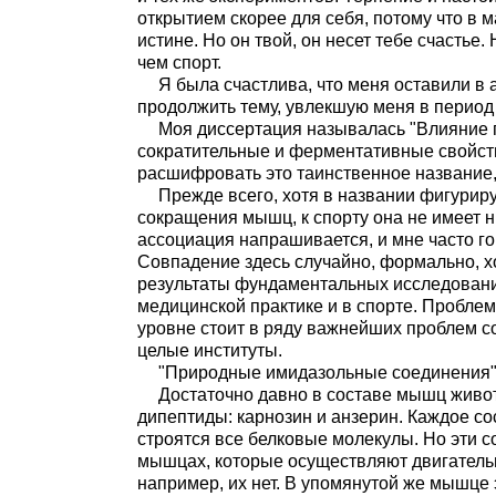
открытием скорее для себя, потому что в
истине. Но он твой, он несет тебе счасть
чем спорт.
Я была счастлива, что меня оставили в 
продолжить тему, увлекшую меня в период
Моя диссертация называлась "Влияние
сократительные и ферментативные свойст
расшифровать это таинственное название,
Прежде всего, хотя в названии фигурир
сокращения мышц, к спорту она не имеет н
ассоциация напрашивается, и мне часто гов
Совпадение здесь случайно, формально, х
результаты фундаментальных исследований
медицинской практике и в спорте. Пробл
уровне стоит в ряду важнейших проблем с
целые институты.
"Природные имидазольные соединения" 
Достаточно давно в составе мышц живо
дипептиды: карнозин и анзерин. Каждое со
строятся все белковые молекулы. Но эти с
мышцах, которые осуществляют двигательн
например, их нет. В упомянутой же мышце