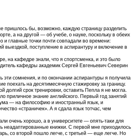
не пришлось бы, возможно, каждую страницу разделить
рте, а на другой — об учебе, о науке, поскольку в обеих
о и главные точки почти совпадали во времени:
ий выездкой, поступление в аспирантуру и включение в
е, на кафедре знали, что я спортсменка, и это было
одитель кафедры академик Сергей Евгеньевич Северин
ь эти сомнения, и по окончании аспирантуры я получила
ие поехать на десятимесячную стажировку за границу.
ой долгий срок тренировки, оставить Пепла я не могла.
ло приличное знание английского. Первый год занятий
мума — на философию и иностранный язык, и
чество «страничек». А я сдала язык тотчас, чем
али очень хорошо, а в университете — опять-таки для
ть неадаптированные книжки. С первой мне приходилось
арь, со второй пошло легче, с третьей — еще легче. Но