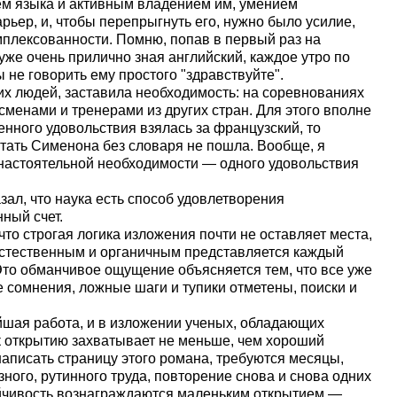
ем языка и активным владением им, умением
рьер, и, чтобы перепрыгнуть его, нужно было усилие,
мплексованности. Помню, попав в первый раз на
уже очень прилично зная английский, каждое утро по
 не говорить ему простого "здравствуйте".
гих людей, заставила необходимость: на соревнованиях
менами и тренерами из других стран. Для этого вполне
венного удовольствия взялась за французский, то
тать Сименона без словаря не пошла. Вообще, я
настоятельной необходимости — одного удовольствия
азал, что наука есть способ удовлетворения
ный счет.
что строгая логика изложения почти не оставляет места,
естественным и органичным представляется каждый
Это обманчивое ощущение объясняется тем, что все уже
е сомнения, ложные шаги и тупики отметены, поиски и
шая работа, и в изложении ученых, обладающих
к открытию захватывает не меньше, чем хороший
аписать страницу этого романа, требуются месяцы,
ного, рутинного труда, повторение снова и снова одних
ойчивость вознаграждаются маленьким открытием —