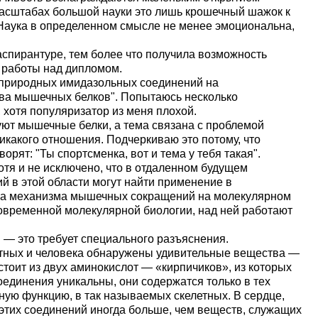
 масштабах большой науки это лишь крошечный шажок к
е. Наука в определенном смысле не менее эмоциональна,
аспирантуре, тем более что получила возможность
 работы над дипломом.
 природных имидазольных соединений на
ва мышечных белков". Попытаюсь несколько
 хотя популяризатор из меня плохой.
уют мышечные белки, а тема связана с проблемой
икакого отношения. Подчеркиваю это потому, что
орят: "Ты спортсменка, вот и тема у тебя такая".
отя и не исключено, что в отдаленном будущем
 в этой области могут найти применение в
ема механизма мышечных сокращений на молекулярном
овременной молекулярной биологии, над ней работают
— это требует специального разъяснения.
тных и человека обнаружены удивительные вещества —
стоит из двух аминокислот — «кирпичиков», из которых
оединения уникальны, они содержатся только в тех
ую функцию, в так называемых скелетных. В сердце,
 этих соединений иногда больше, чем веществ, служащих