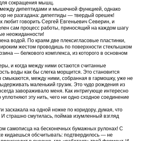
 для сокращения мышц.
и между дипептидами и мышечной функцией, однако
пор не разгадана: дипептиды — твердый орешек!
как любит говорить Сергей Евгеньевич Северин, и
телен сам процесс работы, приносящий на каждом шагу
ные неожиданности!
ена водой. По краям две плексигласовые пластинки,
Широким жестом проводишь по поверхности стеклышком
озина — белкового комплекса, из которого в основном
ры, и когда между ними остаются считанные
ость воды как бы слегка морщится. Это становится
 смыкаются, между ними, собранная в гармошку, уже не
 выдерживать маленький грузик. Это чудо рождения из
всегда завораживало меня. Как интригующе интересно
 уплотняют эту нить, чего ни одно сходное соединение
и заскакала на одной ножке по коридору, думая, что
. И страшно смутилась, поймав изумленный взгляд
ом самописца на бесконечных бумажных рулонах! С
же кидаешься обсчитывать: подтвердилось — не