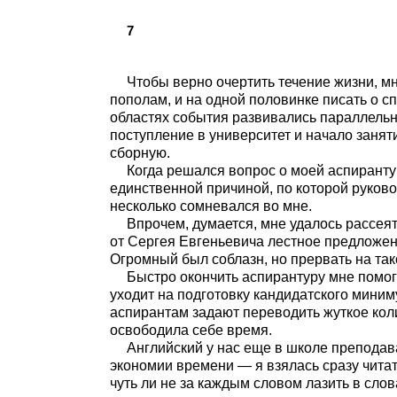
7
Чтобы верно очертить течение жизни, м
пополам, и на одной половинке писать о спо
областях события развивались параллельн
поступление в университет и начало занят
сборную.
Когда решался вопрос о моей аспирантур
единственной причиной, по которой руков
несколько сомневался во мне.
Впрочем, думается, мне удалось рассеят
от Сергея Евгеньевича лестное предложен
Огромный был соблазн, но прервать на так
Быстро окончить аспирантуру мне помог
уходит на подготовку кандидатского мини
аспирантам задают переводить жуткое коли
освободила себе время.
Английский у нас еще в школе преподав
экономии времени — я взялась сразу чита
чуть ли не за каждым словом лазить в слов