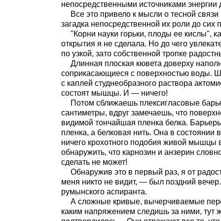
непосредственными источниками энергии
Все это привело к мысли о тесной связ
загадка непосредственной их роли до сих 
"Корни науки горьки, плоды ее кислы", 
открытия я не сделала. Но до чего увлека
по узкой, зато собственной тропке радост
Длинная плоская кювета доверху наполн
соприкасающиеся с поверхностью воды. 
с каплей студнеобразного раствора актоми
состоят мышцы. И — ничего!
Потом сближаешь плексигласовые барье
сантиметры, вдруг замечаешь, что поверхн
видимой тончайшая пленка белка. Барьеры
пленка, а белковая нить. Она в состоянии
ничего крохотного подобия живой мышцы 
обнаружить, что карнозин и анзерин словно
сделать не может!
Обнаружив это в первый раз, я от радост
меня никто не видит, — был поздний вечер
румынского аспиранта.
А сложные кривые, вычерчиваемые пер
каким напряжением следишь за ними, тут 