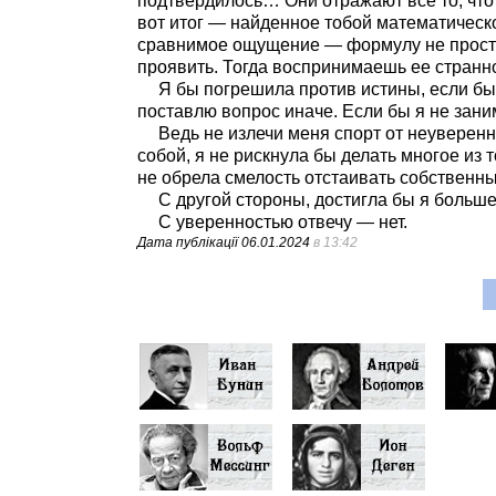
подтвердилось… Они отражают все то, что 
вот итог — найденное тобой математическо
сравнимое ощущение — формулу не просто 
проявить. Тогда воспринимаешь ее странно
Я бы погрешила против истины, если бы 
поставлю вопрос иначе. Если бы я не зани
Ведь не излечи меня спорт от неуверенн
собой, я не рискнула бы делать многое из т
не обрела смелость отстаивать собственн
С другой стороны, достигла бы я больше
С уверенностью отвечу — нет.
Дата публікації
06.01.2024
в 13:42