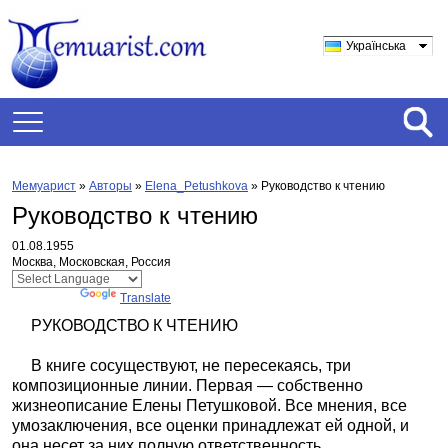
Українська
Мемуарист
»
Авторы
»
Elena_Petushkova
»
Руководство к чтению
Руководство к чтению
01.08.1955
Москва, Московская, Россия
Powered by
Translate
РУКОВОДСТВО К ЧТЕНИЮ
В книге сосуществуют, не пересекаясь, три
композиционные линии. Первая — собственно
жизнеописание Елены Петушковой. Все мнения, все
умозаключения, все оценки принадлежат ей одной, и
она несет за них полную ответственность.