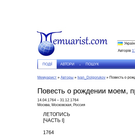
Україн
Авторів
1
ПОДIЇ
АВТОРИ
ПОШУК
Мемуарист
»
Авторы
»
Ivan_Dolgorukov
»
Повесть о рож
Повесть о рождении моем, п
14.04.1764 – 31.12.1764
Москва, Московская, Россия
ЛЕТОПИСЬ
[ЧАСТЬ I]
1764