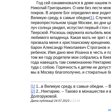
Год сей ознаменовался в доме нашем пе
Николай Григорьевич. О нем без лести мож
покров. В апреле Бог определил мне родить
Великую среду, в самые обедни
[1]
. Случил
первопрестольном граде Москве, во дни ц
луч солнца увидел, испустил первый стон 
Тверской. Роскошь окружила колыбель мою;
любимого младенца. Какая мать не зрит с 
призвала меня к христианскому крещению.
барон Александр Николаевич Строганов и 
ребенок. Имя дано мне Иоанна в честь и п
том же году родители мои собрались в Кие
года навещать там схимонахиню Нектарию
туда с собою. Горячность к детям не допус
мы в Москву благополучно, и стократные 
[1]
1...в Великую среду, в самые обедни. -
[2]
2...Нектарию. -- Таково в монашестве 
Долгоруковой.
Дата публікації
24.07.2023
в 23:16