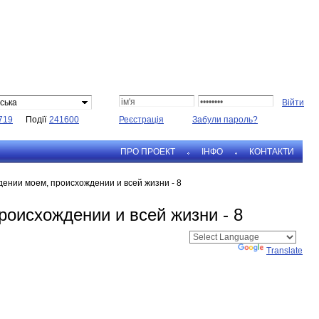
ська
719
Події
241600
Реєстрація
Забули пароль?
ПРО ПРОЕКТ
IНФО
КОНТАКТИ
дении моем, происхождении и всей жизни - 8
роисхождении и всей жизни - 8
Powered by
Translate