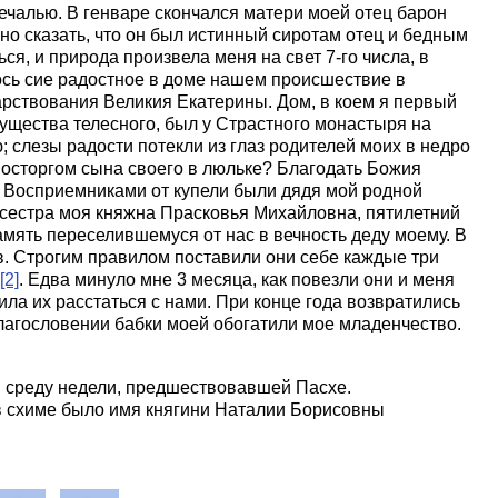
чалью. В генваре скончался матери моей отец барон
но сказать, что он был истинный сиротам отец и бедным
ся, и природа произвела меня на свет 7-го числа, в
ось сие радостное в доме нашем происшествие в
арствования Великия Екатерины. Дом, в коем я первый
существа телесного, был у Страстного монастыря на
 слезы радости потекли из глаз родителей моих в недро
восторгом сына своего в люльке? Благодать Божия
 Восприемниками от купели были дядя мой родной
сестра моя княжна Прасковья Михайловна, пятилетний
амять переселившемуся от нас в вечность деду моему. В
в. Строгим правилом поставили они себе каждые три
[2]
. Едва минуло мне 3 месяца, как повезли они и меня
тила их расстаться с нами. При конце года возвратились
благословении бабки моей обогатили мое младенчество.
- В среду недели, предшествовавшей Пасхе.
и в схиме было имя княгини Наталии Борисовны