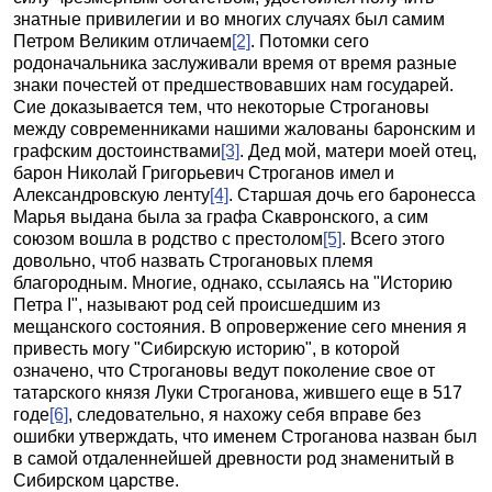
знатные привилегии и во многих случаях был самим
Петром Великим отличаем
[2]
. Потомки сего
родоначальника заслуживали время от время разные
знаки почестей от предшествовавших нам государей.
Сие доказывается тем, что некоторые Строгановы
между современниками нашими жалованы баронским и
графским достоинствами
[3]
. Дед мой, матери моей отец,
барон Николай Григорьевич Строганов имел и
Александровскую ленту
[4]
. Старшая дочь его баронесса
Марья выдана была за графа Скавронского, а сим
союзом вошла в родство с престолом
[5]
. Всего этого
довольно, чтоб назвать Строгановых племя
благородным. Многие, однако, ссылаясь на "Историю
Петра I", называют род сей происшедшим из
мещанского состояния. В опровержение сего мнения я
привесть могу "Сибирскую историю", в которой
означено, что Строгановы ведут поколение свое от
татарского князя Луки Строганова, жившего еще в 517
годе
[6]
, следовательно, я нахожу себя вправе без
ошибки утверждать, что именем Строганова назван был
в самой отдаленнейшей древности род знаменитый в
Сибирском царстве.