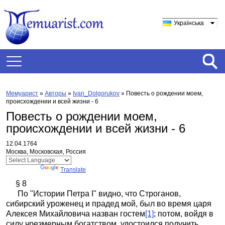
Українська
Мемуарист
»
Авторы
»
Ivan_Dolgorukov
»
Повесть о рождении моем,
происхождении и всей жизни - 6
Повесть о рождении моем,
происхождении и всей жизни - 6
12.04.1764
Москва, Московская, Россия
Powered by
Translate
§ 8
По "Истории Петра I" видно, что Строганов,
сибирский уроженец и прадед мой, был во время царя
Алексея Михайловича назван гостем
[1]
; потом, войдя в
силу чрезмерным богатством, удостоился получить