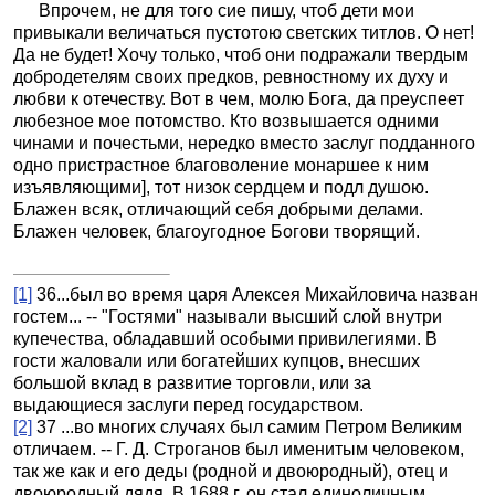
Впрочем, не для того сие пишу, чтоб дети мои
привыкали величаться пустотою светских титлов. О нет!
Да не будет! Хочу только, чтоб они подражали твердым
добродетелям своих предков, ревностному их духу и
любви к отечеству. Вот в чем, молю Бога, да преуспеет
любезное мое потомство. Кто возвышается одними
чинами и почестьми, нередко вместо заслуг подданного
одно пристрастное благоволение монаршее к ним
изъявляющими], тот низок сердцем и подл душою.
Блажен всяк, отличающий себя добрыми делами.
Блажен человек, благоугодное Богови творящий.
[1]
36...был во время царя Алексея Михайловича назван
гостем... -- "Гостями" называли высший слой внутри
купечества, обладавший особыми привилегиями. В
гости жаловали или богатейших купцов, внесших
большой вклад в развитие торговли, или за
выдающиеся заслуги перед государством.
[2]
37 ...во многих случаях был самим Петром Великим
отличаем. -- Г. Д. Строганов был именитым человеком,
так же как и его деды (родной и двоюродный), отец и
двоюродный дядя. В 1688 г. он стал единоличным