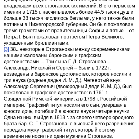
владельцем всех строгановских имений. В его пермском
имении в 1715 г. насчитывалось более 44,5 тысяч душ и
больше 33 тысяч числилось беглыми, у него также были
вотчины в Нижегородской губернии. Он был пожалован
тремя грамотами от правительницы Софьи и пятью -- от
Петра I. Был пожалован портретом Петра Великого,
украшенным бриллиантами.
[3]
38...некоторые Строгановы между современниками
нашими жалованы баронским и графским
достоинствами. -- Три сына Г. Д. Строганова --
Александр, Николай и Сергей -- были в 1722 г.
возведены в баронское достоинство, которое носили и
три внука (родные дядья И. М. Д.). Четвертый внук,
Александр Сергеевич (двоюродный дядя И. М. Д.), был
пожалован в графское достоинство: в 1761 г.
Священной Римской империи, а в 1798 г. Российской
империи. Графский титул носили его сын, умершая в
юности дочь, погибший в юности внук и четыре внучки.
Одна из них, выйдя в 1818 г. за своего четвероюродного
брата бар. С. Г. Строганова, с высочайшего разрешения
передала мужу графский титул, который к этому
времени не носил ни один мужчина Строганов.