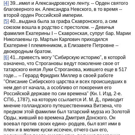
[4]
39...имел и Александровскую ленту. -- Орден святого
благоверного кн. Александра Невского, в то время --
второй орден Российской империи.
[5]
40...выдана была за графа Скавронского, а сим
союзом вошла в родство с престолом. -- Девичья
фамилия Екатерины I -- Скавронская, супруг бар. Марии
Николаевны гр. Мартын Карлович приходился
Екатерине I племянником, а Елизавете Петровне --
двоюродным братом.
[6]
41...привестъ могу "Сибирскую историю", в которой
означено, что Строгановы ведут поколение свое от
татарского князя Луки Строганова, жившего еще в 517
годе... -- Герард Фридрих Миллер в своей работе
"Описание Сибирского царства и всех происшедших в
нем дел от начала, а особливо от покорения его
Российской державе по сии времена" (Кн. I. Изд. 2-е.
СПб., 1787), на которую ссылается И. М. Д., приводит
мнение голландского путешественника Витзена, что
предком этой фамилии был татарский мурза из Золотой
Орды, живший во времена Дмитрия Донского. Он
воевал против своих едино- родцев, был взят ими в
плен и в мелкие куски иссечен, отчего сын его,