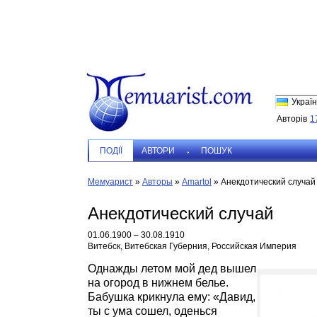
Україн
Авторів
1
ПОДIЇ
АВТОРИ
ПОШУК
Мемуарист
»
Авторы
»
Amartol
»
Анекдотический случай
Анекдотический случай
01.06.1900 – 30.08.1910
Витебск, Витебская Губерния, Российская Империя
Однажды летом мой дед вышел
на огород в нижнем белье.
Бабушка крикнула ему: «Давид,
ты с ума сошел, оденься