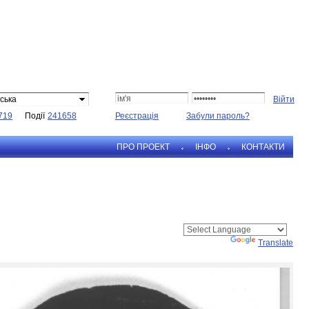
ська
719
Події
241658
Реєстрація
Забули пароль?
ПРО ПРОЕКТ
IНФО
КОНТАКТИ
Powered by
Translate