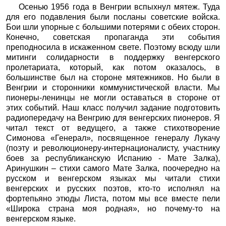
Осенью 1956 года в Венгрии вспыхнул мятеж. Туда
для его подавления были посланы советские войска.
Бои шли упорные с большими потерями с обеих сторон.
Конечно, советская пропаганда эти события
преподносила в искаженном свете. Поэтому всюду шли
митинги солидарности в поддержку венгерского
пролетариата, который, как потом оказалось, в
большинстве был на стороне мятежников. Но были в
Венгрии и сторонники коммунистической власти. Мы
пионеры-ленинцы не могли оставаться в стороне от
этих событий. Наш класс получил задание подготовить
радиопередачу на Венгрию для венгерских пионеров. Я
читал текст от ведущего, а также стихотворение
Симонова «Генерал», посвященное генералу Лукачу
(поэту и революционеру-интернационалисту, участнику
боев за республиканскую Испанию - Мате Залка),
Аринушкин – стихи самого Мате Залка, поочередно на
русском и венгерском языках мы читали стихи
венгерских и русских поэтов, кто-то исполнял на
фортепьяно этюды Листа, потом мы все вместе пели
«Широка страна моя родная», но почему-то на
венгерском языке.