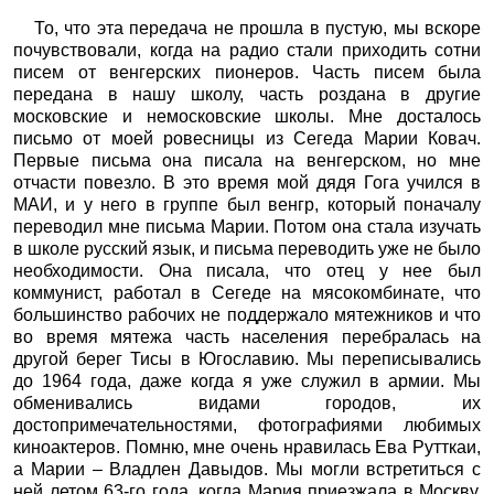
То, что эта передача не прошла в пустую, мы вскоре
почувствовали, когда на радио стали приходить сотни
писем от венгерских пионеров. Часть писем была
передана в нашу школу, часть роздана в другие
московские и немосковские школы. Мне досталось
письмо от моей ровесницы из Сегеда Марии Ковач.
Первые письма она писала на венгерском, но мне
отчасти повезло. В это время мой дядя Гога учился в
МАИ, и у него в группе был венгр, который поначалу
переводил мне письма Марии. Потом она стала изучать
в школе русский язык, и письма переводить уже не было
необходимости. Она писала, что отец у нее был
коммунист, работал в Сегеде на мясокомбинате, что
большинство рабочих не поддержало мятежников и что
во время мятежа часть населения перебралась на
другой берег Тисы в Югославию. Мы переписывались
до 1964 года, даже когда я уже служил в армии. Мы
обменивались видами городов, их
достопримечательностями, фотографиями любимых
киноактеров. Помню, мне очень нравилась Ева Рутткаи,
а Марии – Владлен Давыдов. Мы могли встретиться с
ней летом 63-го года, когда Мария приезжала в Москву,