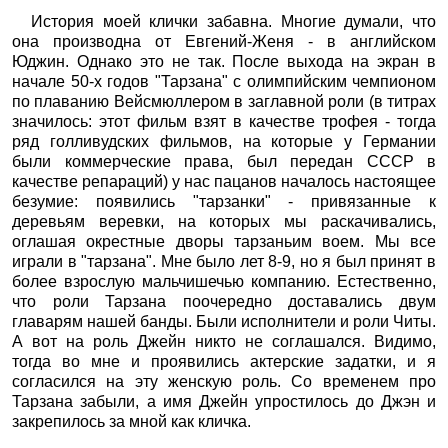
История моей клички забавна. Многие думали, что
она производна от Евгений-Женя - в английском
Юджин. Однако это не так. После выхода на экран в
начале 50-х годов "Тарзана" с олимпийским чемпионом
по плаванию Вейсмюллером в заглавной роли (в титрах
значилось: этот фильм взят в качестве трофея - тогда
ряд голливудских фильмов, на которые у Германии
были коммерческие права, был передан СССР в
качестве репараций) у нас пацанов началось настоящее
безумие: появились "тарзанки" - привязанные к
деревьям веревки, на которых мы раскачивались,
оглашая окрестные дворы тарзаньим воем. Мы все
играли в "тарзана". Мне было лет 8-9, но я был принят в
более взрослую мальчишечью компанию. Естественно,
что роли Тарзана поочередно доставались двум
главарям нашей банды. Были исполнители и роли Читы.
А вот на роль Джейн никто не соглашался. Видимо,
тогда во мне и проявились актерские задатки, и я
согласился на эту женскую роль. Со временем про
Тарзана забыли, а имя Джейн упростилось до Джэн и
закрепилось за мной как кличка.