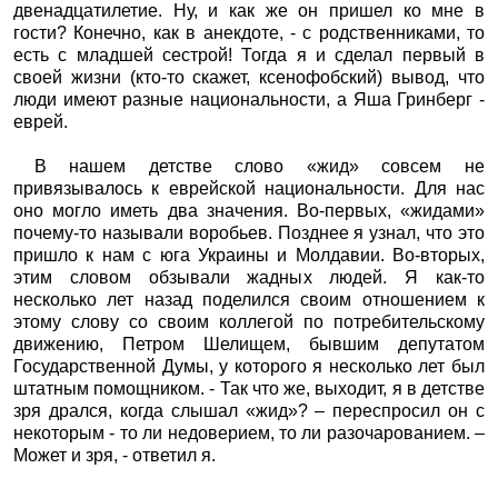
двенадцатилетие. Ну, и как же он пришел ко мне в
гости? Конечно, как в анекдоте, - с родственниками, то
есть с младшей сестрой! Тогда я и сделал первый в
своей жизни (кто-то скажет, ксенофобский) вывод, что
люди имеют разные национальности, а Яша Гринберг -
еврей.
В нашем детстве слово «жид» совсем не
привязывалось к еврейской национальности. Для нас
оно могло иметь два значения. Во-первых, «жидами»
почему-то называли воробьев. Позднее я узнал, что это
пришло к нам с юга Украины и Молдавии. Во-вторых,
этим словом обзывали жадных людей. Я как-то
несколько лет назад поделился своим отношением к
этому слову со своим коллегой по потребительскому
движению, Петром Шелищем, бывшим депутатом
Государственной Думы, у которого я несколько лет был
штатным помощником. - Так что же, выходит, я в детстве
зря дрался, когда слышал «жид»? – переспросил он с
некоторым - то ли недоверием, то ли разочарованием. –
Может и зря, - ответил я.