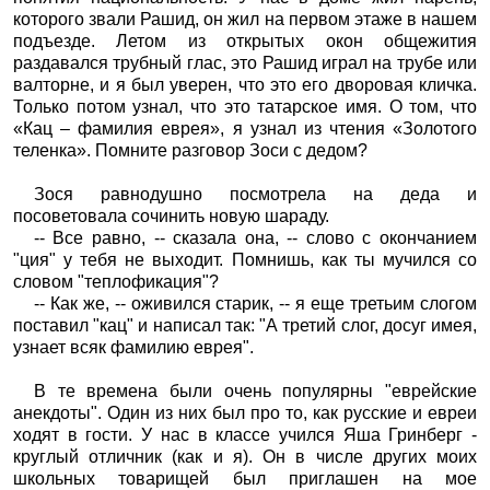
которого звали Рашид, он жил на первом этаже в нашем
подъезде. Летом из открытых окон общежития
раздавался трубный глас, это Рашид играл на трубе или
валторне, и я был уверен, что это его дворовая кличка.
Только потом узнал, что это татарское имя. О том, что
«Кац – фамилия еврея», я узнал из чтения «Золотого
теленка». Помните разговор Зоси с дедом?
Зося равнодушно посмотрела на деда и
посоветовала сочинить новую шараду.
-- Все равно, -- сказала она, -- слово с окончанием
"ция" у тебя не выходит. Помнишь, как ты мучился со
словом "теплофикация"?
-- Как же, -- оживился старик, -- я еще третьим слогом
поставил "кац" и написал так: "А третий слог, досуг имея,
узнает всяк фамилию еврея".
В те времена были очень популярны "еврейские
анекдоты". Один из них был про то, как русские и евреи
ходят в гости. У нас в классе учился Яша Гринберг -
круглый отличник (как и я). Он в числе других моих
школьных товарищей был приглашен на мое