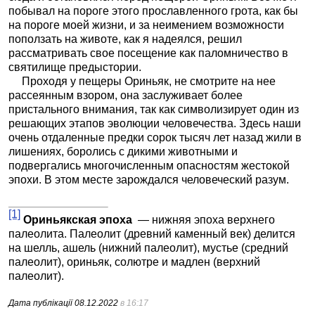
побывал на пороге этого прославленного грота, как бы
на пороге моей жизни, и за неимением возможности
поползать на животе, как я надеялся, решил
рассматривать свое посещение как паломничество в
святилище предыстории.
Проходя у пещеры Ориньяк, не смотрите на нее
рассеянным взором, она заслуживает более
пристального внимания, так как символизирует один из
решающих этапов эволюции человечества. Здесь наши
очень отдаленные предки сорок тысяч лет назад жили в
лишениях, боролись с дикими животными и
подвергались многочисленным опасностям жестокой
эпохи. В этом месте зарождался человеческий разум.
[1]
Ориньякская эпоха
— нижняя эпоха верхнего
палеолита. Палеолит (древний каменный век) делится
на шелль, ашель (нижний палеолит), мустье (средний
палеолит), ориньяк, солютре и мадлен (верхний
палеолит).
Дата публікації
08.12.2022
в 16:17