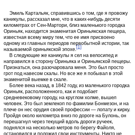
Эмиль Картальяк, справившись о том, где я провожу
каникулы, рассказал мне, что в каких-нибудь десяти
километрах от Сен-Мартори, близ маленького городка
Ориньяк, находится знаменитая Ориньякская пещера,
известная всему миру тем, что ее имя присвоено
одному из главных периодов первобытной истории, так
[1]
называемой ориньякской эпохе.
В следующие же каникулы я сел на велосипед и
направился в сторону Ориньяка и Ориньякской пещеры.
Признаться, она разочаровала меня. Это был просто
грот под навесом скалы. Но все же я побывал в этой
знаменитой выемке в скале.
Более века назад, в 1842 году, из маленького городка
Ориньяк, расположенного, как и подобает
средневековому городу, на круглом холме, вышел
человек. Это был землекоп по фамилии Бонмезон, и на
плече он нес орудия своей профессии — лопату и кирку.
Пройдя около километра вниз по дороге на Булонь, он
перешагнул через текущий вдоль дороги ручеек,
поднялся на несколько метров по берегу Файоля,
остановился и положил свои инструменты. Никто не