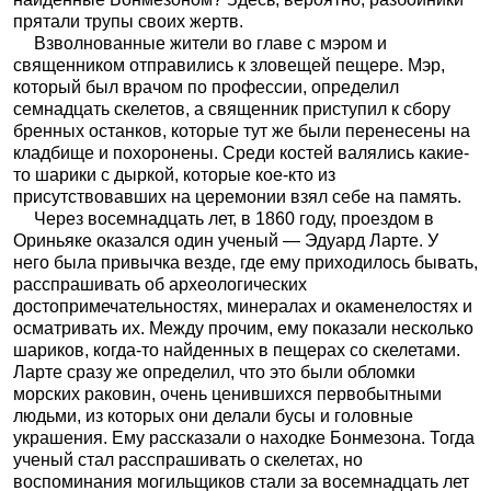
прятали трупы своих жертв.
Взволнованные жители во главе с мэром и
священником отправились к зловещей пещере. Мэр,
который был врачом по профессии, определил
семнадцать скелетов, а священник приступил к сбору
бренных останков, которые тут же были перенесены на
кладбище и похоронены. Среди костей валялись какие-
то шарики с дыркой, которые кое-кто из
присутствовавших на церемонии взял себе на память.
Через восемнадцать лет, в 1860 году, проездом в
Ориньяке оказался один ученый — Эдуард Ларте. У
него была привычка везде, где ему приходилось бывать,
расспрашивать об археологических
достопримечательностях, минералах и окаменелостях и
осматривать их. Между прочим, ему показали несколько
шариков, когда-то найденных в пещерах со скелетами.
Ларте сразу же определил, что это были обломки
морских раковин, очень ценившихся первобытными
людьми, из которых они делали бусы и головные
украшения. Ему рассказали о находке Бонмезона. Тогда
ученый стал расспрашивать о скелетах, но
воспоминания могильщиков стали за восемнадцать лет