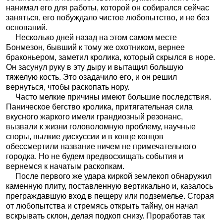
нанимал его для работы, которой он собирался сейчас
заняться, его побуждало чистое любопытство, и не без
оснований.
Несколько дней назад на этом самом месте
Бонмезон, бывший к тому же охотником, вернее
браконьером, заметил кролика, который скрылся в норе.
Он засунул руку в эту дыру и вытащил большую
тяжелую кость. Это озадачило его, и он решил
вернуться, чтобы раскопать нору.
Часто мелкие причины имеют большие последствия.
Паническое бегство кролика, притягательная сила
вкусного жаркого имели грандиозный резонанс,
вызвали к жизни головоломную проблему, научные
споры, пылкие дискуссии и в конце концов
обессмертили название ничем не примечательного
городка. Но не будем предвосхищать события и
вернемся к начатым раскопкам.
После первого же удара киркой землекоп обнаружил
каменную плиту, поставленную вертикально и, казалось
преграждавшую вход в пещеру или подземелье. Сгорая
от любопытства и стремясь открыть тайну, он начал
вскрывать склон, делая подкоп снизу. Проработав так