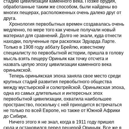
стадию цивилизации каменного века. Позже орудия,
обработанные таким же способом, были найдены во
многих пещерах, расположенных очень далеко друг от
друга.
Хронология первобытных времен создавалась очень
медленно, по мере того как ученые получали новый
материал для сравнений. Долго не знали, куда отнести
находки, полученные при раскопках Эдуарда Ларте.
Только в 1908 году аббату Брейлю, известному
специалисту по первобытной истории, пришла в голову
мысль взять пещеру Ориньяк как точку отсчета и
назвать целую эпоху цивилизации каменного века
ориньякской.
Теперь ориньякская эпоха заняла свое место среди
крупных стадий развития первобытного общества
между мустьерской и солютрейской. Ориньякская эпоха,
одна из самых длительных и интересных эпох
первобытной цивилизации, охватила наибольшее
пространство, поскольку с ней приходится встречаться
не только по всей Европе, но также от Южной Африки
до Сибири.
Ничего этого я не знал, когда в 1911 году пришел
сюда и остановился перед пещерой Ориньяк. Все же я