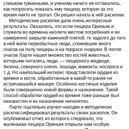
слишком туманными, и ученому ничего не оставалось,
как попросить показать ему пещеру, которую за это
время никто не трогал. Он решил начать в ней раскопки.
Методические раскопки дали очень интересные
результаты. Оказалось, что если пещера Ориньяк и
служила во времена неолита местом погребения и ее
намеренно закрыли каменной плитой, то задолго до того
в ней жили первобытные люди, сложившие много
очагов на полу пещеры и на террасе снаружи. В пепле
очагов Ларте нашел множество костей животных,
которыми питались люди, — пещерного медведя,
бизона, северного оленя, лошади, мамонта, носорога и
т. д. Но наибольший интерес представляли орудия из
кремня и кости, обработанные в какой-то ранее не
встречавшейся манере. Особенно костяные изделия
были совершенно новой формы и назначения. Такой
способ обработки орудий из кремня тоже раньше был
неизвестен и их назначение непонятно.
Ларте тщательно изучил находки и методически
расклассифицировал результаты своих раскопок. Он
опубликовал отчет, из которого следовало, что
маленькая пещера Ориньяк открыла нам особую