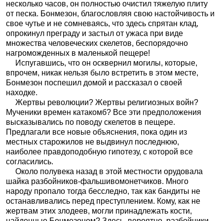
несколько часов, он полностью очистил тяжелую плиту
от песка. Бонмезон, благословляя свою настойчивость и
свое чутье и не сомневаясь, что здесь спрятан клад,
опрокинул преграду и застыл от ужаса при виде
множества человеческих скелетов, беспорядочно
нагроможденных в маленькой пещере!
Испугавшись, что он осквернил могилы, которые,
впрочем, никак нельзя было встретить в этом месте,
Бонмезон поспешил домой и рассказал о своей
находке.
Жертвы революции? Жертвы религиозных войн?
Мученики времен катакомб? Все эти предположения
высказывались по поводу скелетов в пещере.
Предлагали все новые объяснения, пока один из
местных старожилов не выдвинул последнюю,
наиболее правдоподобную гипотезу, с которой все
согласились.
Около полувека назад в этой местности орудовала
шайка разбойников-фальшивомонетчиков. Много
народу пропало тогда бесследно, так как бандиты не
останавливались перед преступлением. Кому, как не
жертвам этих злодеев, могли принадлежать кости,
найденные Бонмезоном? Здесь, вероятно, разбойники