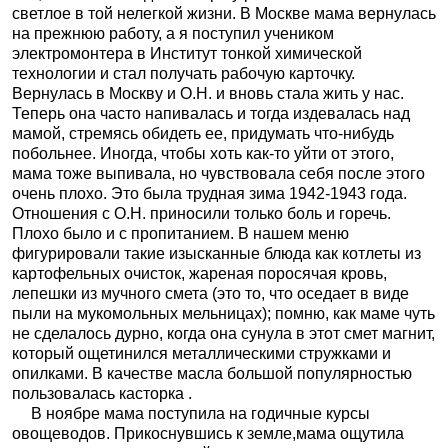
светлое в той нелегкой жизни. В Москве мама вернулась
на прежнюю работу, а я поступил учеником
электромонтера в Институт тонкой химической
технологии и стал получать рабочую карточку.
Вернулась в Москву и О.Н. и вновь стала жить у нас.
Теперь она часто напивалась и тогда издевалась над
мамой, стремясь обидеть ее, придумать что-нибудь
побольнее. Иногда, чтобы хоть как-то уйти от этого,
мама тоже выпивала, но чувствовала себя после этого
очень плохо. Это была трудная зима 1942-1943 года.
Отношения с О.Н. приносили только боль и горечь.
Плохо было и с пропитанием. В нашем меню
фигурировали такие изысканные блюда как котлеты из
картофельных очисток, жареная поросячая кровь,
лепешки из мучного смета (это то, что оседает в виде
пыли на мукомольных мельницах); помню, как маме чуть
не сделалось дурно, когда она сунула в этот смет магнит,
который ощетинился металлическими стружками и
опилками. В качестве масла большой популярностью
пользовалась касторка .
В ноябре мама поступила на годичные курсы
овощеводов. Прикоснувшись к земле,мама ощутила