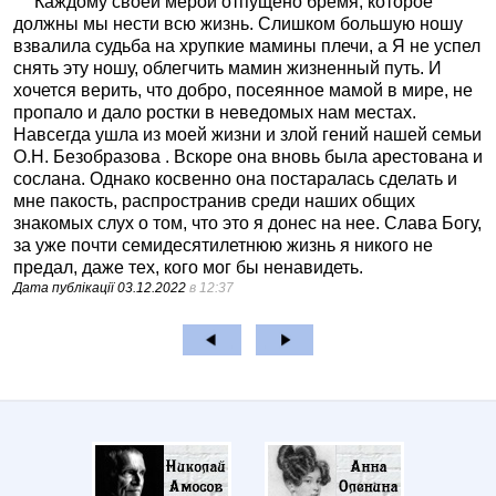
Каждому своей мерой отпущено бремя, которое
должны мы нести всю жизнь. Слишком большую ношу
взвалила судьба на хрупкие мамины плечи, а Я не успел
снять эту ношу, облегчить мамин жизненный путь. И
хочется верить, что добро, посеянное мамой в мире, не
пропало и дало ростки в неведомых нам местах.
Навсегда ушла из моей жизни и злой гений нашей семьи
О.Н. Безобразова . Вскоре она вновь была арестована и
сослана. Однако косвенно она постаралась сделать и
мне пакость, распространив среди наших общих
знакомых слух о том, что это я донес на нее. Слава Богу,
за уже почти семидесятилетнюю жизнь я никого не
предал, даже тех, кого мог бы ненавидеть.
Дата публікації
03.12.2022
в 12:37