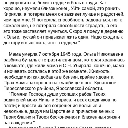
нездоровиться, болит сердце и боль в груди. Как
хорошо, неужели близок конец. Уйти самой, это ранить
Кирилла, а потеряв меня он заживет лучше и радостней,
чем при мне. Я потеряла способность радоваться, но, к
сожалению, не потеряла способности страдать, а его
это тоже заставляет мучиться. Скоро я поеду в деревню
к Ольге, пускай он привыкает жить один. Надо сходить к
доктору и выяснить, что с сердцем."
Мама умерла 7 октября 1945 года. Ольга Николаевна
разбила бутыль с тетраэтилсвинцом , которая хранилась
в комнате, где жили мама и О.Н. Убирала, конечно, мама
и ночевать осталась в этой же комнате. Жидкость,
необходимая как добавка в бензин, крайне ядовита.
Прах мамы захоронен на кладбище в пос. Купанское ,
Переславского ра-йона, Ярославской области.
"Помяни Господи души усопших рабов Твоих,
родителей моих Нины и Бориса, и всех сродников по
плоти; и прости их вся согрешения вольные и
невольные, даруя им Царствие и причастие вечных
Твоих благих и Твоея бесконечная и блаженныя жизни
наслаждения."