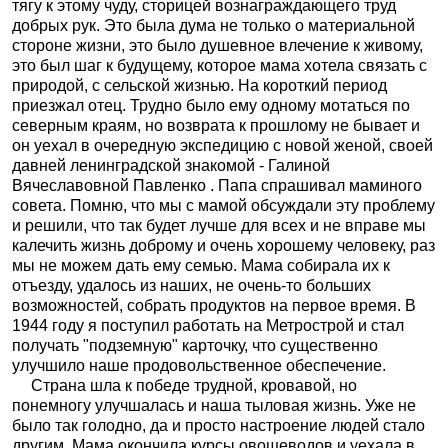
тягу к этому чуду, сторицей вознаграждающего труд
добрых рук. Это была дума не только о материальной
стороне жизни, это было душевное влечение к живому,
это был шаг к будущему, которое мама хотела связать с
природой, с сельской жизнью. На короткий период
приезжал отец. Трудно было ему одному мотаться по
северным краям, но возврата к прошлому не бывает и
он уехал в очередную экспедицию с новой женой, своей
давней ленинградской знакомой - Галиной
Вячеславовной Павленко . Папа спрашивал маминого
совета. Помню, что мы с мамой обсуждали эту проблему
и решили, что так будет лучше для всех и не вправе мы
калечить жизнь доброму и очень хорошему человеку, раз
мы не можем дать ему семью. Мама собирала их к
отъезду, удалось из наших, не очень-то больших
возможностей, собрать продуктов на первое время. В
1944 году я поступил работать на Метрострой и стал
получать "подземную" карточку, что существенно
улучшило наше продовольственное обеспечение.
Страна шла к победе трудной, кровавой, но
понемногу улучшалась и наша тыловая жизнь. Уже не
было так голодно, да и просто настроение людей стало
другим. Мама окончила курсы овощеводов и уехала в