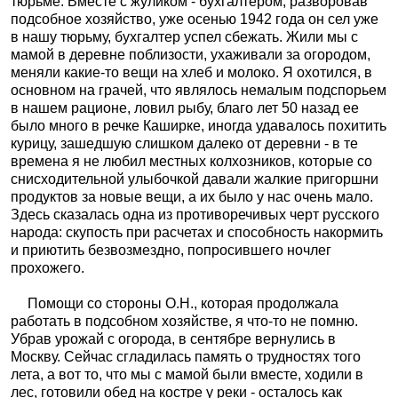
тюрьме. Вместе с жуликом - бухгалтером, разворовав
подсобное хозяйство, уже осенью 1942 года он сел уже
в нашу тюрьму, бухгалтер успел сбежать. Жили мы с
мамой в деревне поблизости, ухаживали за огородом,
меняли какие-то вещи на хлеб и молоко. Я охотился, в
основном на грачей, что являлось немалым подспорьем
в нашем рационе, ловил рыбу, благо лет 50 назад ее
было много в речке Каширке, иногда удавалось похитить
курицу, зашедшую слишком далеко от деревни - в те
времена я не любил местных колхозников, которые со
снисходительной улыбочкой давали жалкие пригоршни
продуктов за новые вещи, а их было у нас очень мало.
Здесь сказалась одна из противоречивых черт русского
народа: скупость при расчетах и способность накормить
и приютить безвозмездно, попросившего ночлег
прохожего.
Помощи со стороны О.Н., которая продолжала
работать в подсобном хозяйстве, я что-то не помню.
Убрав урожай с огорода, в сентябре вернулись в
Москву. Сейчас сгладилась память о трудностях того
лета, а вот то, что мы с мамой были вместе, ходили в
лес, готовили обед на костре у реки - осталось как