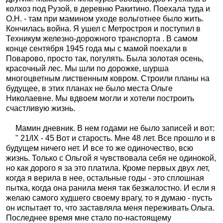
колхоз под Рузой, в деревню Ракитино. Поехала туда и
О.Н. - там при мамином уходе вольготнее было жить.
Кончилась война. Я ушел с Метростроя и поступил в
Техникум железно-дорожного транспорта . В самом
конце сентября 1945 года мы с мамой поехали в
Поварово, просто так, погулять. Была золотая осень,
красочный лес. Мы шли по дорожке, шурша
многоцветным лиственным ковром. Строили планы на
будущее, в этих планах не было места Ольге
Николаевне. Мы вдвоем могли и хотели построить
счастливую жизнь.
Мамин дневник. В нем годами не было записей и вот:
" 21/IX - 45 Вот и старость. Мне 48 лет. Все прошло и в
будущем ничего нет. И все то же одиночество, всю
жизнь. Только с Ольгой я чувствовала себя не одинокой,
но как дорого я за это платила. Кроме первых двух лет,
когда я верила в нее, остальные годы - это сплошная
пытка, когда она ранила меня так безжалостно. И если я
желаю самого худшего своему врагу, то я думаю - пусть
он испытает то, что заставляла меня переживать Ольга.
Последнее время мне стало по-настоящему