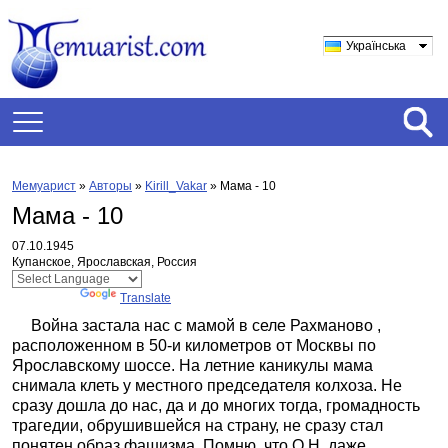
Українська
Мемуарист
»
Авторы
»
Kirill_Vakar
»
Мама - 10
Мама - 10
07.10.1945
Купанское, Ярославская, Россия
Powered by
Translate
Война застала нас с мамой в селе Рахманово ,
расположенном в 50-и километров от Москвы по
Ярославскому шоссе. На летние каникулы мама
снимала клеть у местного председателя колхоза. Не
сразу дошла до нас, да и до многих тогда, громадность
трагедии, обрушившейся на страну, не сразу стал
понятен образ фашизма. Помню, что О.Н. даже