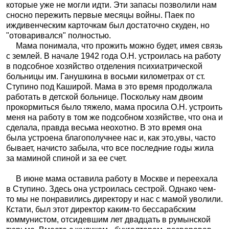
которые уже не могли идти. Эти запасы позволили нам
сносно пережить первые месяцы войны. Паек по
иждивенческим карточкам был достаточно скуден, но
"отоваривался" полностью.
Мама понимала, что прожить можно будет, имея связь
с землей. В начале 1942 года О.Н. устроилась на работу
в подсобное хозяйство отделения психиатрической
больницы им. Ганушкина в восьми километрах от ст.
Ступино под Каширой. Мама в это время продолжала
работать в детской больнице. Поскольку нам двоим
прокормиться было тяжело, мама просила О.Н. устроить
меня на работу в том же подсобном хозяйстве, что она и
сделала, правда весьма неохотно. В это время она
была устроена благополучнее нас и, как это,увы, часто
бывает, начисто забыла, что все последние годы жила
за маминой спиной и за ее счет.
В июне мама оставила работу в Москве и переехала
в Ступино. Здесь она устроилась сестрой. Однако чем-
то мы не понравились директору и нас с мамой уволили.
Кстати, был этот директор каким-то бессарабским
коммунистом, отсидевшим лет двадцать в румынской