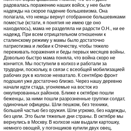
радовалась поражению наших войск, у нее были
надежды на скорое падение большевизма. Она
полагала, что немцы вернут отобранное большевиками
поместье (кстати, я понятия не имею где оно
находилось), мама не разделяла ни радости О.Н., ни ее
надежд. При всем отрицательном отношении к
сталинскому режиму у мамы было достаточно
патриотизма и любви к Отечеству, чтобы тяжело
переживать поражения и беды первых месяцев войны.
Довольно быстро мама поняла, что война скоро не
кончится. Мы поступили в колхоз и работали за
трудодни, поскольку, в связи с всеобщей мобилизацией
рабочих рук в колхозе нехватало. К сентябрю фронт
подошел уже достаточно близко. Через нашу деревню
начали идти стада, угоняемые на восток из
оккупированных районов. Ближе к октябрю пошли
беженцы, за ними пошли разрозненные группки солдат,
одиночные офицеры. Шли пешком, без техники,
большей частью без оружия. Шли угрюмо, без надежды,
без цели. Это были тяжелые дни страны. В октябре мы
вернулись в Москву. В колхозе нам выдали картошку,
немного овощей, у погонщиков купили двух овец,