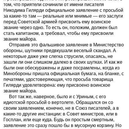
том, что приятели сочинили от имени писателя
Никодима Гилярди официальное заявление с просьбой
за какие-то там — реальные или мнимые — его заслуги
перед Советской армией присвоить ему воинское
звание через одно. То есть он, положим, должен был
стать капитаном, а требовал, чтобы ему присвоили
звание майора.
Отправив это фальшивое заявление в Министерство
обороны, шутники предвкушали веселый скандал. А
некоторые даже уже слегка струсили, опасаясь, не
зашли ли они слишком далеко в своих шутках. И как же
были они обескуражены и даже посрамлены, когда из
Минобороны пришла официальная бумага, на бланке, с
печатями, удостоверяющая, что просьба товарища
Гилярди удовлетворена: ему присвоено воинское
звание майора.
Вот так же, наверное, было и с Уриным, с его
идиотской просьбой о вертолете. Обращался он со
своим заявлением, конечно, не в Союз писателей, а в
какие-то другие инстанции: в Совет министров, или в
Госплан, или еще куда. Будь он простым смертным,
заявление это сразу пошло бы в мусорную корзину. Но