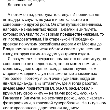
Девочка моя!
А потом он надолго куда-то сгинул. И появился лет
пятнадцать спустя, но уже в ином качестве и в
совершенно другой роли. Он стал путешественником,
наподобие знаменитых чехов Ганзелки и Зигмунта,
которых объявил то ли своими предшественниками, то
ли последователями. На старенькой «Победе» он
проехал по жутким российским дорогам от Москвы до
Владивостока и написал об этом своем путешествии
книгу, которую каким-то чудом ухитрился издать.
Я, разумеется, прекрасно помнил его по институту, но
совершенно не предполагал, что он может помнить
меня: младшие старших всегда помнят лучше, чем
старшие младших, а уж незнаменитые знаменитых —
тем более. Поэтому я был очень удивлен, когда он
явился однажды в «Литгазету», где я тогда работал,
шумно меня приветствовал, обнял, расцеловал и
вручил эту свою книгу — не такую роскошную, как у
Ганзелки и Зигмунта, но все-таки роскошную, с картами,
фотографиями, в красивой суперобложке. На титульном
листе красовалась дарственная надпись: