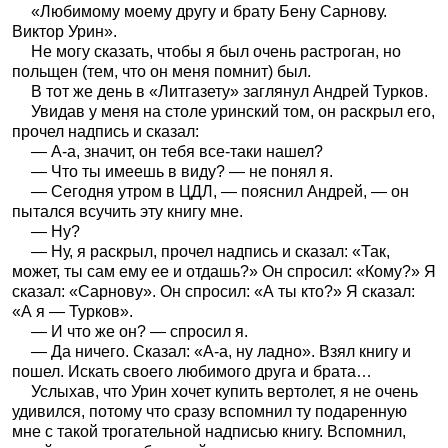
«Любимому моему другу и брату Бену Сарнову.
Виктор Урин».
Не могу сказать, чтобы я был очень растроган, но
польщен (тем, что он меня помнит) был.
В тот же день в «Литгазету» заглянул Андрей Турков.
Увидав у меня на столе уринский том, он раскрыл его,
прочел надпись и сказал:
— A-а, значит, он тебя все-таки нашел?
— Что ты имеешь в виду? — не понял я.
— Сегодня утром в ЦДЛ, — пояснил Андрей, — он
пытался всучить эту книгу мне.
— Ну?
— Ну, я раскрыл, прочел надпись и сказал: «Так,
может, ты сам ему ее и отдашь?» Он спросил: «Кому?» Я
сказал: «Сарнову». Он спросил: «А ты кто?» Я сказал:
«А я — Турков».
— И что же он? — спросил я.
— Да ничего. Сказал: «A-а, ну ладно». Взял книгу и
пошел. Искать своего любимого друга и брата…
Услыхав, что Урин хочет купить вертолет, я не очень
удивился, потому что сразу вспомнил ту подаренную
мне с такой трогательной надписью книгу. Вспомнил,