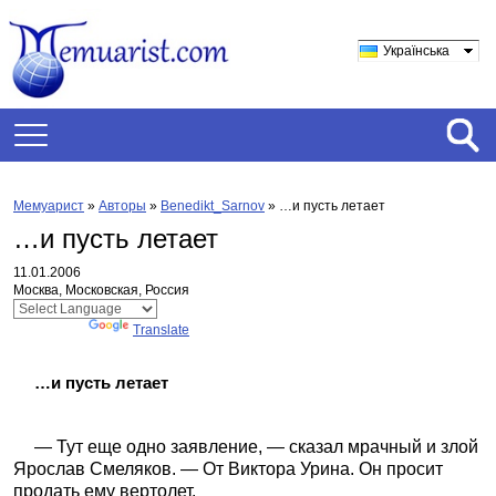
Українська
Мемуарист
»
Авторы
»
Benedikt_Sarnov
»
…и пусть летает
…и пусть летает
11.01.2006
Москва, Московская, Россия
Powered by
Translate
…и пусть летает
— Тут еще одно заявление, — сказал мрачный и злой
Ярослав Смеляков. — От Виктора Урина. Он просит
продать ему вертолет.