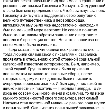
какой непрезентабельный вид она имела в сравнении с
роскошными томами Ганзелки и Зигмунта. Ход уринской
мысли был мне предельно ясен. Чтобы заткнуть за пояс
Ганзелку и Зигмунта и поддержать свою репутацию
великого путешественника и первопроходца,
автомобиля ему было уже недостаточно: необходим
был по меньшей мере вертолет. Не совсем понятно
было только, каким образом заявление о вертолете
попало в бюро секции поэтов. Но и это сравнительно
легко можно было вычислить.
Надо сказать, что чиновники всех рангов не очень
тогда любили связываться с писателями, старались
проявлять в отношениях с этой странной социальной
категорией известную осторожность. Был, например,
такой случай. Группа писателей была призвана
военкоматом на какие-то лагерные сборы, после
которых каждому из них должны были присвоить
очередное воинское звание. И был среди них такой не
шибко известный писатель — Никодим Гилярди. То ли
из-за не совсем обычного имени и фамилии, то ли из-за
каких-то особенностей своего характера этот самый
Никодим стал постоянной мишенью разного рода шуток
и розыгрышей. Один из этих розыгрышей заключался в