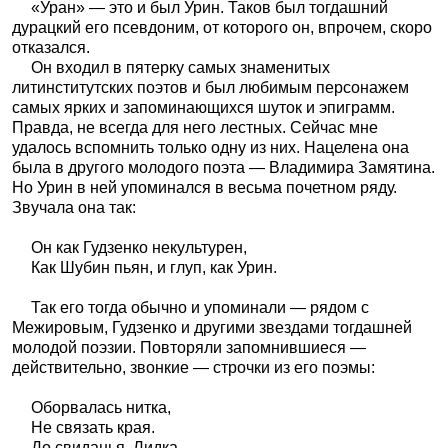
«Уран» — это и был Урин. Таков был тогдашний
дурацкий его псевдоним, от которого он, впрочем, скоро
отказался.
Он входил в пятерку самых знаменитых
литинститутских поэтов и был любимым персонажем
самых ярких и запоминающихся шуток и эпиграмм.
Правда, не всегда для него лестных. Сейчас мне
удалось вспомнить только одну из них. Нацелена она
была в другого молодого поэта — Владимира Замятина.
Но Урин в ней упоминался в весьма почетном ряду.
Звучала она так:
Он как Гудзенко некультурен,
Как Шубин пьян, и глуп, как Урин.
Так его тогда обычно и упоминали — рядом с
Межировым, Гудзенко и другими звездами тогдашней
молодой поэзии. Повторяли запомнившиеся —
действительно, звонкие — строчки из его поэмы:
Оборвалась нитка,
Не связать края.
До свиданья, Лидка,