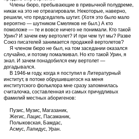
Члены бюро, пребывающие в привычной полудреме,
никак на это не отреагировали. Некоторые, наверно,
решили, что председатель шутит. (Хотя это было мало
вероятно — шутником Смеляков не был.) А кто
помоложе — те и вовсе ничего не понимали. Кто такой
Урин? И зачем ему вертолет? И при чем тут мы? Разве
Союз писателей занимается продажей вертолетов?
Я членом бюро не был, на том заседании оказался
случайно, и потому помалкивал. Но кто такой Урин, я
знал. И зачем понадобился ему вертолет —
догадывался.
В 1946-м году, когда я поступил в Литературный
институт, в потоке обрушившегося на меня
институтского фольклора мне сразу запомнилась
считалочка, составленная из самых причудливых
фамилий местных аборигенов:
Пузис, Музис, Магазаник,
Жегис, Лацис, Пасаманик,
Полыковская, Бамдас,
Асмус, Лапидус, Уран.